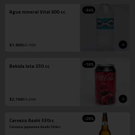
-
34
%
Agua mineral Vital 600 cc
$1.900
$2.900
-
16
%
Bebida lata 350 cc
$2.700
$3.200
-
26
%
Cerveza Asahi 330cc
Cerveza japonesa Asahi 330cc