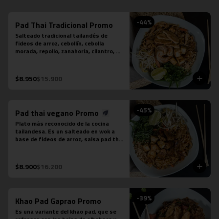
-
44
%
Pad Thai Tradicional Promo
Salteado tradicional tailandés de 
fideos de arroz, cebollín, cebolla 
morada, repollo, zanahoria, cilantro, 
huevo, salsa tamarindo, maní, diente 
de dragón, limón sutil, camarón (3 
unidades), tofu y pollo.
$8.950
$15.900
-
45
%
Pad thai vegano Promo
Plato más reconocido de la cocina 
tailandesa. Es un salteado en wok a 
base de fideos de arroz, salsa pad thai 
vegetariana, repollo, zanahoria, 
cebolla, maní, cebollín, cilantro, diente 
de dragón, tofu y limón sutil. No 
$8.900
$16.200
contiene salsa de pescado ni salsa de 
ostra.
-
39
%
Khao Pad Gaprao Promo
Es una variante del khao pad, que se 