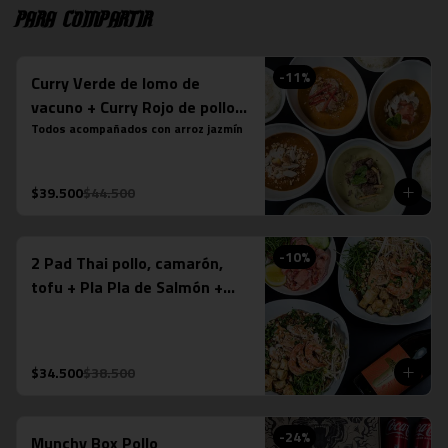
Para compartir
-
11
%
Curry Verde de lomo de
vacuno + Curry Rojo de pollo +
Curry Panang + Curry
Todos acompañados con arroz jazmín
Massaman de pollo
$39.500
$44.500
-
10
%
2 Pad Thai pollo, camarón,
tofu + Pla Pla de Salmón +
Espumante Misiones de
Rengo (750ml)
$34.500
$38.500
-
24
%
Munchy Box Pollo