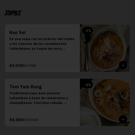
Sopas
-
2
%
Kao Soi
Es una sopa con el carácter del ramen 
y los sabores de los condimentos 
tailandeses, un toque de curry 
massaman un toque de leche de coco, 
caldo de verduras, reducción de caldo 
de tocino, cilantro, repollo cocido, 
$9.500
$9.700
cebolla morada, fideos de huevo y 
pollo.
-
6
%
Tom Yam Kung
Tradicional sopa sour picante 
tailandesa a base de camarones y 
champiñones. Contiene cebolla, 
cilantro especies thai y leche de coco.
$9.900
$10.500