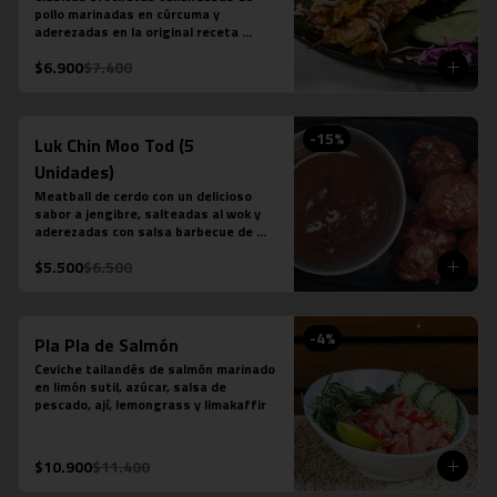
pollo marinadas en cúrcuma y 
aderezadas en la original receta 
casera saté en base a leche de coco, 
$6.900
$7.400
azúcar de palma, semillas de cilantro, 
tamarindo y ají.
-
15
%
Luk Chin Moo Tod (5
Unidades)
Meatball de cerdo con un delicioso 
sabor a jengibre, salteadas al wok y 
aderezadas con salsa barbecue de 
piña.
$5.500
$6.500
-
4
%
Pla Pla de Salmón
Ceviche tailandés de salmón marinado 
en limón sutil, azúcar, salsa de 
pescado, ají, lemongrass y limakaffir
$10.900
$11.400