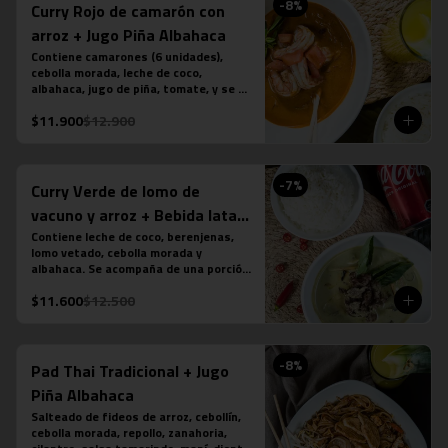
-
8
%
Curry Rojo de camarón con
arroz + Jugo Piña Albahaca
Contiene camarones (6 unidades), 
cebolla morada, leche de coco, 
albahaca, jugo de piña, tomate, y se 
acompaña de una porción de arroz 
$11.900
$12.900
jazmín. (contiene salsa de pescado). 
Más jugo natural piña albahaca.
-
7
%
Curry Verde de lomo de
vacuno y arroz + Bebida lata
350 cc
Contiene leche de coco, berenjenas, 
lomo vetado, cebolla morada y 
albahaca. Se acompaña de una porción 
de arroz jazmín. (contiene salsa de 
$11.600
$12.500
pescado). Más bebida en lata a tu 
elección.
-
8
%
Pad Thai Tradicional + Jugo
Piña Albahaca
Salteado de fideos de arroz, cebollín, 
cebolla morada, repollo, zanahoria, 