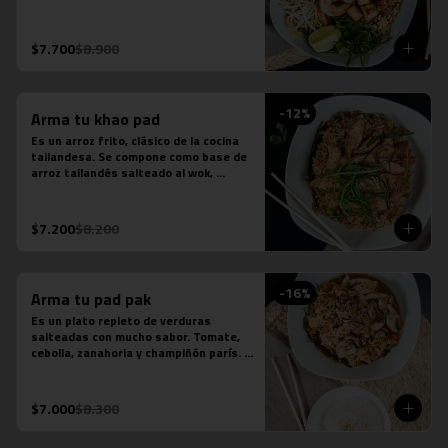
fideos de arroz, salsa de pescado, 
salsa de tamarindo, repollo, zanahoria, 
cebolla, maní, cebollín, cilantro, diente 
$7.700
$8.900
de dragón y limón sutil. Se acompaña 
de distintas proteínas.
-
12
%
Arma tu khao pad
Es un arroz frito, clásico de la cocina 
tailandesa. Se compone como base de 
arroz tailandés salteado al wok, 
cebollín, tomate y zanahoria. Contiene 
salsa de ostra, salsa de pescado y 
salsa tamarindo.
$7.200
$8.200
-
16
%
Arma tu pad pak
Es un plato repleto de verduras 
salteadas con mucho sabor. Tomate, 
cebolla, zanahoria y champiñón parís. 
Se acompaña de una porción de arroz 
jazmín. Contiene salsa de ostra y salsa 
de pescado.
$7.000
$8.300