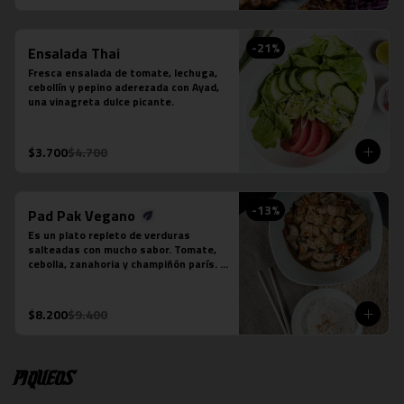
-
21
%
Ensalada Thai
Fresca ensalada de tomate, lechuga, 
cebollín y pepino aderezada con Ayad, 
una vinagreta dulce picante.
$3.700
$4.700
-
13
%
Pad Pak Vegano
Es un plato repleto de verduras 
salteadas con mucho sabor. Tomate, 
cebolla, zanahoria y champiñón parís. 
Su salsa es una preparación especial 
vegana. Se acompaña de una porción 
de arroz jazmín.  Foto referencial, el 
$8.200
$9.400
tofu es un extra.
Piqueos