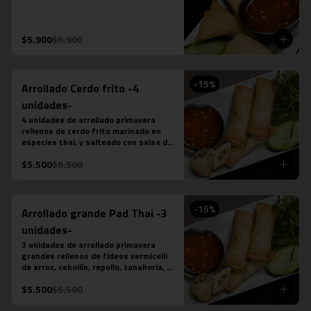
$5.900
$6.900
-
15
%
Arrollado Cerdo frito -4
unidades-
4 unidades de arrollado primavera 
rellenos de cerdo frito marinado en 
especies thai, y salteado con salsa de 
ostra, ajo, ají, pimienta y azúcar, 
$5.500
$6.500
acompañado de salsa chilli dulce.
-
15
%
Arrollado grande Pad Thai -3
unidades-
3 unidades de arrollado primavera 
grandes rellenos de fideos vermicelli 
de arroz, cebollín, repollo, zanahoria, 
pollo y salsa pad thai, acompañado de 
$5.500
$6.500
salsa chilli dulce