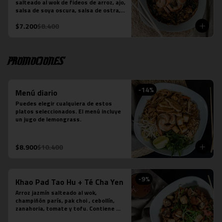
salteado al wok de fideos de arroz, ajo, 
-Verde: Berenjenas, cebolla morada y 
salsa de soya oscura, salsa de ostra, 
albahaca fresca
hojas de brócoli y la proteína que 
$7.200
$8.400
elijas. Plato preparado sobre la base 
de salsa picante.
Promociones
-
14
%
Menú diario
Puedes elegir cualquiera de estos 
platos seleccionados. El menú incluye 
un jugo de lemongrass.
$8.900
$10.400
-
9
%
Khao Pad Tao Hu + Té Cha Yen
Arroz jazmín salteado al wok, 
champiñón parís, pak choi , cebollín, 
zanahoria, tomate y tofu. Contiene 
salsa de ostra vegetariana y salsa de 