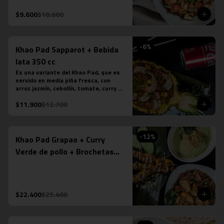
tamarindo. Más nuestro ice tea 
tailandés.
$9.600
$10.600
-
6
%
Khao Pad Sapparot + Bebida
lata 350 cc
Es una variante del Khao Pad, que es 
servido en media piña fresca, con 
arroz jazmín, cebollín, tomate, curry 
rojo y camarones (6 unidades). *Plato 
$11.900
$12.700
levemente picante. Más bebida en lata 
a tu elección.

*La fotografÍa es referencial, para 
delivery no se envÍa cuenco de piña.
-
12
%
Khao Pad Grapao + Curry
Verde de pollo + Brochetas
Saté Gai de pollo
$22.400
$25.400