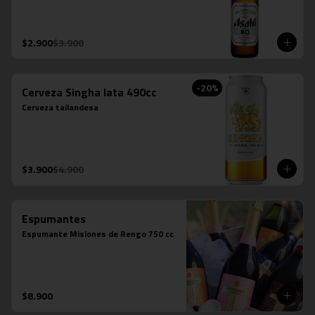
$2.900
$3.900
-
20
%
Cerveza Singha lata 490cc
Cerveza tailandesa
$3.900
$4.900
Espumantes
Espumante Misiones de Rengo 750 cc
$8.900