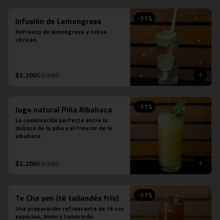
-
31
%
Infusión de Lemongrass
Refresco de lemongrass y notas 
cítricas.
$2.200
$3.200
-
31
%
Jugo natural Piña Albahaca
La combinación perfecta entre la 
dulzura de la piña y el frescor de la 
albahaca.
$2.200
$3.200
-
31
%
Te Cha yen (té tailandés frío)
Una preparación refrescante de té con 
especias, limón y tamarindo.