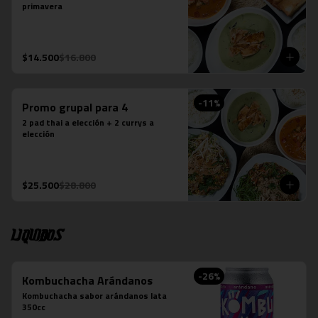
primavera
$14.500
$16.800
-
11
%
Promo grupal para 4
2 pad thai a elección + 2 currys a 
elección
$25.500
$28.800
Liquidos
-
26
%
Kombuchacha Arándanos
Kombuchacha sabor arándanos lata 
350cc