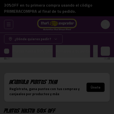
30%OFF en tu primera compra usando el código
PRIMERACOMPRA al final de tu pedido.
Abrir menu de navegación
Login
¿Dónde quieres pedir?
Platos hasta 50% OFF
Armalos a tu pinta
Promocion
Acumula
Puntos Thai
Únete
Regístrate, gana puntos con tus compras y
canjealos por productos y más
Platos hasta 50% OFF