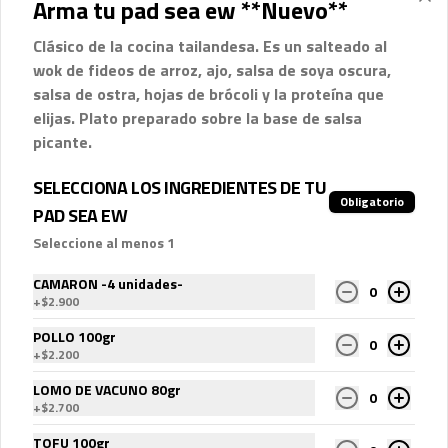
Arma tu pad sea ew **Nuevo**
Clásico de la cocina tailandesa. Es un salteado al
$2.500
wok de fideos de arroz, ajo, salsa de soya oscura,
salsa de ostra, hojas de brócoli y la proteína que
elijas. Plato preparado sobre la base de salsa
picante.
SELECCIONA LOS INGREDIENTES DE TU
Obligatorio
PAD SEA EW
Seleccione al menos 1
CAMARON -4 unidades-
0
+
$2.900
Conócenos
POLLO 100gr
0
Contáctanos
+
$2.200
Términos y condiciones
LOMO DE VACUNO 80gr
0
+
$2.700
Política de privacidad
TOFU 100gr