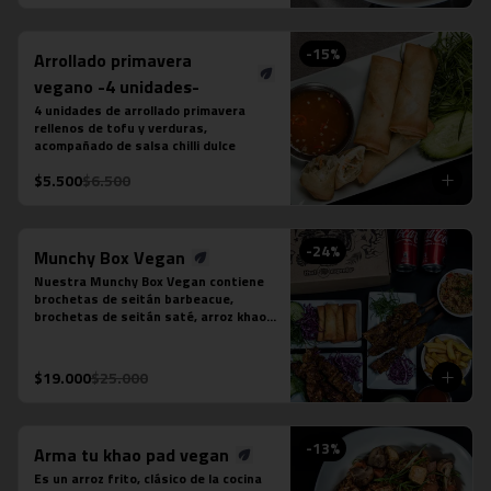
puedes seleccionar:

-Amarillo: Zanahoria, repollo y cebollín

-Massaman: Papas, tamarindo y maní

-
15
%
Arrollado primavera
-Panang: Maní y pimentón rojo

-Rojo: Cebolla morada, albahaca 
vegano -4 unidades-
fresca, jugo de piña y tomate

4 unidades de arrollado primavera 
-Verde: Berenjenas, cebolla morada y 
rellenos de tofu y verduras, 
albahaca fresca
acompañado de salsa chilli dulce
$5.500
$6.500
-
24
%
Munchy Box Vegan
Nuestra Munchy Box Vegan contiene 
brochetas de seitán barbeacue, 
brochetas de seitán saté, arroz khao 
pad vegano, porción de 4 arrollado de 
tofu, papas fritas individual y 2 
bebidas en lata a tu elección.
$19.000
$25.000
-
13
%
Arma tu khao pad vegan
Es un arroz frito, clásico de la cocina 