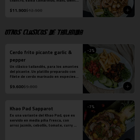
cilantro, salsa tamarindo, maní, diente 
de dragón, limón sutil, camarón (3 
$11.900
$12.900
unidades), tofu y pollo. Más jugo 
natural piña albahaca.
Otros clásicos de Tailandia
-
2
%
Cerdo frito picante garlic &
pepper
Un clásico tailandés, para los amantes 
del picante. Un platillo preparado con 
filete de cerdo marinado en especies 
thai, frito y salteado con salsa de 
$9.600
$9.800
ostra, ajo, ají, pimienta y azúcar. 
Acompañado de ensalada thai de 
lechuga y pepino.

*En local Merced se acompaña además 
-
7
%
con arroz jazmín

Khao Pad Sapparot
*En local Tobalaba se acompaña 
Es una variante del Khao Pad, que es 
además con papas fritas
servido en media piña fresca, con 
arroz jazmín, cebollín, tomate, curry 
rojo y camarones (6 unidades). 

*Plato levemente picante
