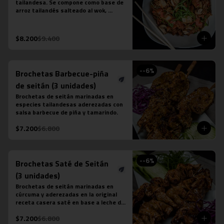
tailandesa. Se compone como base de 
arroz tailandés salteado al wok, 
cebollín, tomate, zanahoria, tofu y 
salsa khao pad vegetariana. No 
contiene salsa de ostra ni salsa de 
$8.200
$9.400
pescado.
-
-6
%
Brochetas Barbecue-piña
de seitán (3 unidades)
Brochetas de seitán marinadas en 
especies tailandesas aderezadas con 
salsa barbecue de piña y tamarindo.
$7.200
$6.800
-
-6
%
Brochetas Saté de Seitán
(3 unidades)
Brochetas de seitán marinadas en 
cúrcuma y aderezadas en la original 
receta casera saté en base a leche de 
coco, azúcar de palma, semillas de 
$7.200
$6.800
cilantro, tamarindo y ají.