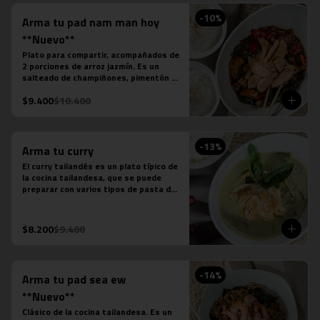
-
10
%
Arma tu pad nam man hoy
**Nuevo**
Plato para compartir, acompañados de 
2 porciones de arroz jazmín. Es un 
salteado de champiñones, pimentón 
verde, pimentón rojo, cebolla, cebollín 
$9.400
$10.400
verde, salsa de soya, salsa de ostra, 
salsa de pescado, salsa picante y la 
proteína que desees agregar.
-
13
%
Arma tu curry
El curry tailandés es un plato típico de 
la cocina tailandesa, que se puede 
preparar con varios tipos de pasta de 
curry, leche de coco, salsa de pescado 
y distintas proteínas o verduras. Es un 
plato levemente picante.

$8.200
$9.400
Estos son los ingredientes que 
acompañas los distintos currys que 
puedes seleccionar:

-Amarillo: Zanahoria, repollo y cebollín

-
14
%
Arma tu pad sea ew
-Massaman: Papas, tamarindo y maní

-Panang: Maní y pimentón rojo

**Nuevo**
-Rojo: Cebolla morada, albahaca 
Clásico de la cocina tailandesa. Es un 
fresca, jugo de piña y tomate
