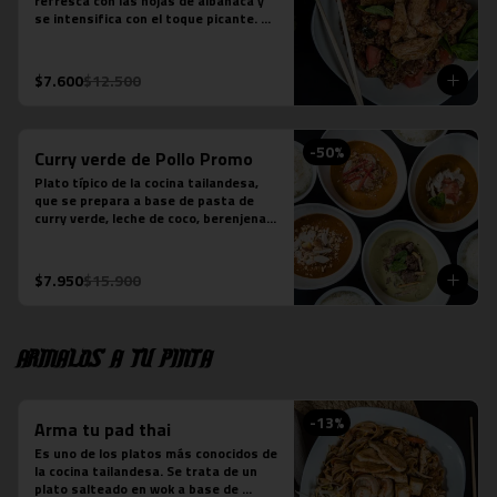
refresca con las hojas de albahaca y 
se intensifica con el toque picante. 
Arroz jazmín, cebolla morada, tomate, 
pollo y salsa picante.

*Plato levemente picante
$7.600
$12.500
-
50
%
Curry verde de Pollo Promo
Plato típico de la cocina tailandesa, 
que se prepara a base de pasta de 
curry verde, leche de coco, berenjenas, 
pollo, cebolla y albahaca.  (contiene 
salsa de pescado).
$7.950
$15.900
Armalos a tu pinta
-
13
%
Arma tu pad thai
Es uno de los platos más conocidos de 
la cocina tailandesa. Se trata de un 
plato salteado en wok a base de 