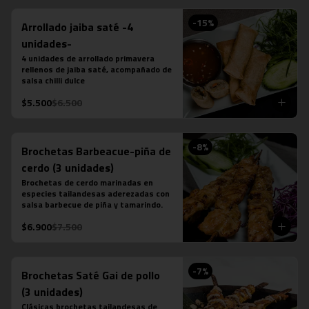
-
15
%
Arrollado jaiba saté -4
unidades-
4 unidades de arrollado primavera 
rellenos de jaiba saté, acompañado de 
salsa chilli dulce
$5.500
$6.500
-
8
%
Brochetas Barbeacue-piña de
cerdo (3 unidades)
Brochetas de cerdo marinadas en 
especies tailandesas aderezadas con 
salsa barbecue de piña y tamarindo.
$6.900
$7.500
-
7
%
Brochetas Saté Gai de pollo
(3 unidades)
Clásicas brochetas tailandesas de 