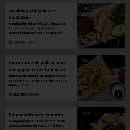
-
15
%
Arrollado primavera -4
unidades-
4 unidades de arrollado primavera 
rellenos de cerdo y verduras, 
acompañado de salsa chilli dulce
$5.500
$6.500
-
5
%
Curry verde de pollo y lomo
con papas fritas familiares
Bandeja de 800 gr. de papas fritas 
recubiertas de curry verde, cebolla, 
lomo y pollo
$18.500
$19.500
-
14
%
Empanaditas de camarón
5 empanaditas camarón mandarín, 
acompañadas de salsa chilli dulce