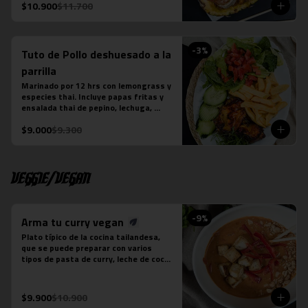
La fotografÍa es referencial, para 
$10.900
$11.700
delivery no se envÍa cuenco de piña.
-
3
%
Tuto de Pollo deshuesado a la
parrilla
Marinado por 12 hrs con lemongrass y 
especies thai. Incluye papas fritas y 
ensalada thai de pepino, lechuga, 
tomate y cebollín. Aderezada con Ayad.
$9.000
$9.300
Veggie/Vegan
-
9
%
Arma tu curry vegan
Plato típico de la cocina tailandesa, 
que se puede preparar con varios 
tipos de pasta de curry, leche de coco 
y tofu. Es un plato levemente picante. 
No contiene salsa de pescado.

Estos son los ingredientes que 
$9.900
$10.900
acompañas los distintos currys que 