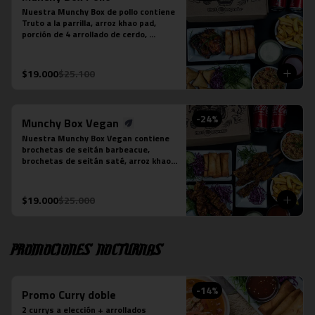
Nuestra Munchy Box de pollo contiene 
Truto a la parrilla, arroz khao pad, 
porción de 4 arrollado de cerdo, 
porción de 5 empanaditas de camarón, 
papas fritas individual y 2 bebidas en 
lata a tu elección.
$19.000
$25.100
-
24
%
Munchy Box Vegan
Nuestra Munchy Box Vegan contiene 
brochetas de seitán barbeacue, 
brochetas de seitán saté, arroz khao 
pad vegano, porción de 4 arrollado de 
tofu, papas fritas individual y 2 
bebidas en lata a tu elección.
$19.000
$25.000
Promociones nocturnas
-
14
%
Promo Curry doble
2 currys a elección + arrollados 