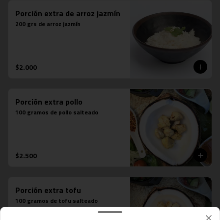
Porción extra de arroz jazmín
200 grs de arroz jazmín
$2.000
Porción extra pollo
100 gramos de pollo salteado
$2.500
Porción extra tofu
100 gramos de tofu salteado