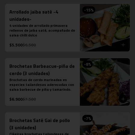
-
15
%
Arrollado jaiba saté -4
unidades-
4 unidades de arrollado primavera 
rellenos de jaiba saté, acompañado de 
salsa chilli dulce
$5.500
$6.500
-
8
%
Brochetas Barbeacue-piña de
cerdo (3 unidades)
Brochetas de cerdo marinadas en 
especies tailandesas aderezadas con 
salsa barbecue de piña y tamarindo.
$6.900
$7.500
-
7
%
Brochetas Saté Gai de pollo
(3 unidades)
Clásicas brochetas tailandesas de 