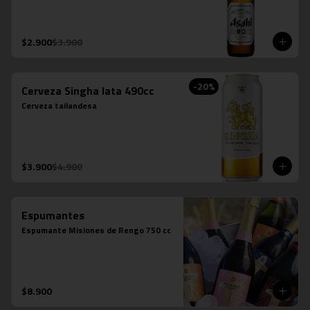
$2.900
$3.900
-
20
%
Cerveza Singha lata 490cc
Cerveza tailandesa
$3.900
$4.900
Espumantes
Espumante Misiones de Rengo 750 cc
$8.900