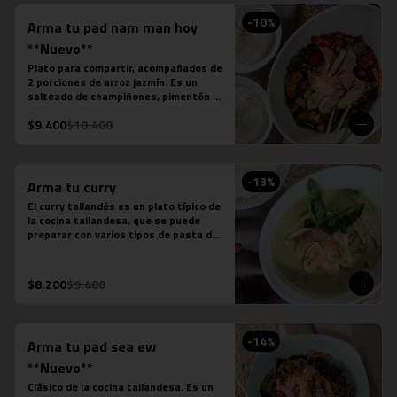
-
10
%
Arma tu pad nam man hoy
**Nuevo**
Plato para compartir, acompañados de 
2 porciones de arroz jazmín. Es un 
salteado de champiñones, pimentón 
verde, pimentón rojo, cebolla, cebollín 
$9.400
$10.400
verde, salsa de soya, salsa de ostra, 
salsa de pescado, salsa picante y la 
proteína que desees agregar.
-
13
%
Arma tu curry
El curry tailandés es un plato típico de 
la cocina tailandesa, que se puede 
preparar con varios tipos de pasta de 
curry, leche de coco, salsa de pescado 
y distintas proteínas o verduras. Es un 
plato levemente picante.

$8.200
$9.400
Estos son los ingredientes que 
acompañas los distintos currys que 
puedes seleccionar:

-Amarillo: Zanahoria, repollo y cebollín

-
14
%
Arma tu pad sea ew
-Massaman: Papas, tamarindo y maní

-Panang: Maní y pimentón rojo

**Nuevo**
-Rojo: Cebolla morada, albahaca 
Clásico de la cocina tailandesa. Es un 
fresca, jugo de piña y tomate
