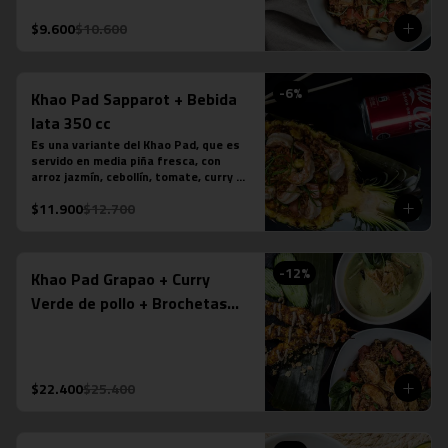
tamarindo. Más nuestro ice tea 
tailandés.
$9.600
$10.600
-
6
%
Khao Pad Sapparot + Bebida
lata 350 cc
Es una variante del Khao Pad, que es 
servido en media piña fresca, con 
arroz jazmín, cebollín, tomate, curry 
rojo y camarones (6 unidades). *Plato 
$11.900
$12.700
levemente picante. Más bebida en lata 
a tu elección.

*La fotografÍa es referencial, para 
delivery no se envÍa cuenco de piña.
-
12
%
Khao Pad Grapao + Curry
Verde de pollo + Brochetas
Saté Gai de pollo
$22.400
$25.400