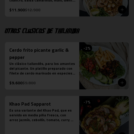
cilantro, salsa tamarindo, maní, diente 
de dragón, limón sutil, camarón (3 
$11.900
$12.900
unidades), tofu y pollo. Más jugo 
natural piña albahaca.
Otros clásicos de Tailandia
-
2
%
Cerdo frito picante garlic &
pepper
Un clásico tailandés, para los amantes 
del picante. Un platillo preparado con 
filete de cerdo marinado en especies 
thai, frito y salteado con salsa de 
$9.600
$9.800
ostra, ajo, ají, pimienta y azúcar. 
Acompañado de ensalada thai de 
lechuga y pepino.

*En local Merced se acompaña además 
-
7
%
con arroz jazmín

Khao Pad Sapparot
*En local Tobalaba se acompaña 
Es una variante del Khao Pad, que es 
además con papas fritas
servido en media piña fresca, con 
arroz jazmín, cebollín, tomate, curry 
rojo y camarones (6 unidades). 

*Plato levemente picante
