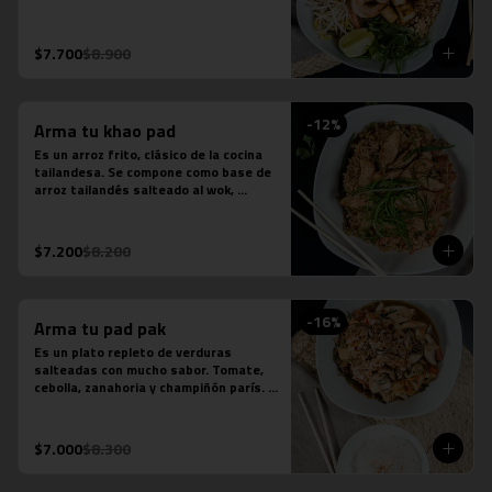
fideos de arroz, salsa de pescado, 
salsa de tamarindo, repollo, zanahoria, 
cebolla, maní, cebollín, cilantro, diente 
$7.700
$8.900
de dragón y limón sutil. Se acompaña 
de distintas proteínas.
-
12
%
Arma tu khao pad
Es un arroz frito, clásico de la cocina 
tailandesa. Se compone como base de 
arroz tailandés salteado al wok, 
cebollín, tomate y zanahoria. Contiene 
salsa de ostra, salsa de pescado y 
salsa tamarindo.
$7.200
$8.200
-
16
%
Arma tu pad pak
Es un plato repleto de verduras 
salteadas con mucho sabor. Tomate, 
cebolla, zanahoria y champiñón parís. 
Se acompaña de una porción de arroz 
jazmín. Contiene salsa de ostra y salsa 
de pescado.
$7.000
$8.300