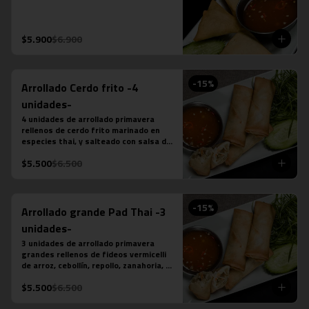
$5.900
$6.900
-
15
%
Arrollado Cerdo frito -4
unidades-
4 unidades de arrollado primavera 
rellenos de cerdo frito marinado en 
especies thai, y salteado con salsa de 
ostra, ajo, ají, pimienta y azúcar, 
$5.500
$6.500
acompañado de salsa chilli dulce.
-
15
%
Arrollado grande Pad Thai -3
unidades-
3 unidades de arrollado primavera 
grandes rellenos de fideos vermicelli 
de arroz, cebollín, repollo, zanahoria, 
pollo y salsa pad thai, acompañado de 
$5.500
$6.500
salsa chilli dulce