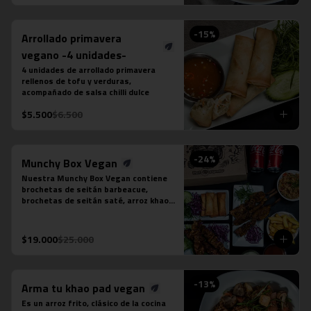
puedes seleccionar:

-Amarillo: Zanahoria, repollo y cebollín

-Massaman: Papas, tamarindo y maní

-
15
%
Arrollado primavera
-Panang: Maní y pimentón rojo

-Rojo: Cebolla morada, albahaca 
vegano -4 unidades-
fresca, jugo de piña y tomate

4 unidades de arrollado primavera 
-Verde: Berenjenas, cebolla morada y 
rellenos de tofu y verduras, 
albahaca fresca
acompañado de salsa chilli dulce
$5.500
$6.500
-
24
%
Munchy Box Vegan
Nuestra Munchy Box Vegan contiene 
brochetas de seitán barbeacue, 
brochetas de seitán saté, arroz khao 
pad vegano, porción de 4 arrollado de 
tofu, papas fritas individual y 2 
bebidas en lata a tu elección.
$19.000
$25.000
-
13
%
Arma tu khao pad vegan
Es un arroz frito, clásico de la cocina 