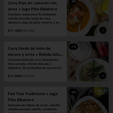
-
8
%
Curry Rojo de camarón con
arroz + Jugo Piña Albahaca
Contiene camarones (6 unidades), 
cebolla morada, leche de coco, 
albahaca, jugo de piña, tomate, y se 
acompaña de una porción de arroz 
$11.900
$12.900
jazmín. (contiene salsa de pescado). 
Más jugo natural piña albahaca.
-
7
%
Curry Verde de lomo de
vacuno y arroz + Bebida lata
350 cc
Contiene leche de coco, berenjenas, 
lomo vetado, cebolla morada y 
albahaca. Se acompaña de una porción 
de arroz jazmín. (contiene salsa de 
$11.600
$12.500
pescado). Más bebida en lata a tu 
elección.
-
8
%
Pad Thai Tradicional + Jugo
Piña Albahaca
Salteado de fideos de arroz, cebollín, 
cebolla morada, repollo, zanahoria, 