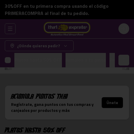
30%OFF en tu primera compra usando el código
PRIMERACOMPRA al final de tu pedido.
Abrir menu de navegación
Login
¿Dónde quieres pedir?
Platos hasta 50% OFF
Armalos a tu pinta
Promocion
Acumula
Puntos Thai
Únete
Regístrate, gana puntos con tus compras y
canjealos por productos y más
Platos hasta 50% OFF