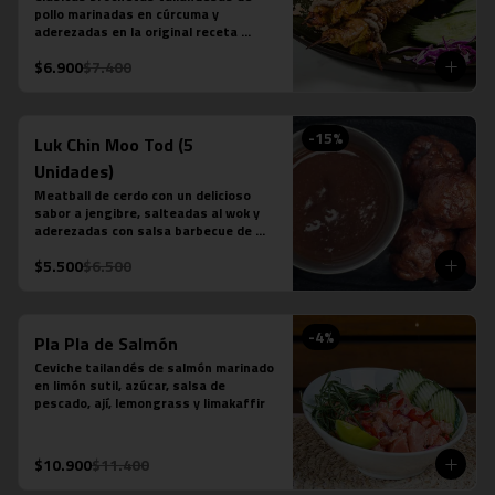
pollo marinadas en cúrcuma y 
aderezadas en la original receta 
casera saté en base a leche de coco, 
$6.900
$7.400
azúcar de palma, semillas de cilantro, 
tamarindo y ají.
-
15
%
Luk Chin Moo Tod (5
Unidades)
Meatball de cerdo con un delicioso 
sabor a jengibre, salteadas al wok y 
aderezadas con salsa barbecue de 
piña.
$5.500
$6.500
-
4
%
Pla Pla de Salmón
Ceviche tailandés de salmón marinado 
en limón sutil, azúcar, salsa de 
pescado, ají, lemongrass y limakaffir
$10.900
$11.400