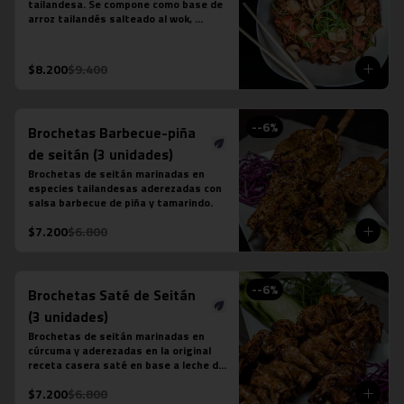
tailandesa. Se compone como base de 
arroz tailandés salteado al wok, 
cebollín, tomate, zanahoria, tofu y 
salsa khao pad vegetariana. No 
contiene salsa de ostra ni salsa de 
$8.200
$9.400
pescado.
-
-6
%
Brochetas Barbecue-piña
de seitán (3 unidades)
Brochetas de seitán marinadas en 
especies tailandesas aderezadas con 
salsa barbecue de piña y tamarindo.
$7.200
$6.800
-
-6
%
Brochetas Saté de Seitán
(3 unidades)
Brochetas de seitán marinadas en 
cúrcuma y aderezadas en la original 
receta casera saté en base a leche de 
coco, azúcar de palma, semillas de 
$7.200
$6.800
cilantro, tamarindo y ají.