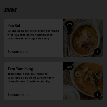
Sopas
-
2
%
Kao Soi
Es una sopa con el carácter del ramen 
y los sabores de los condimentos 
tailandeses, un toque de curry 
massaman un toque de leche de coco, 
caldo de verduras, reducción de caldo 
de tocino, cilantro, repollo cocido, 
$9.500
$9.700
cebolla morada, fideos de huevo y 
pollo.
-
6
%
Tom Yam Kung
Tradicional sopa sour picante 
tailandesa a base de camarones y 
champiñones. Contiene cebolla, 
cilantro especies thai y leche de coco.
$9.900
$10.500