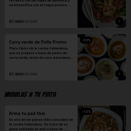
refresca con las hojas de albahaca y 
se intensifica con el toque picante. 
Arroz jazmín, cebolla morada, tomate, 
pollo y salsa picante.

*Plato levemente picante
$7.600
$12.500
-
50
%
Curry verde de Pollo Promo
Plato típico de la cocina tailandesa, 
que se prepara a base de pasta de 
curry verde, leche de coco, berenjenas, 
pollo, cebolla y albahaca.  (contiene 
salsa de pescado).
$7.950
$15.900
Armalos a tu pinta
-
13
%
Arma tu pad thai
Es uno de los platos más conocidos de 
la cocina tailandesa. Se trata de un 
plato salteado en wok a base de 