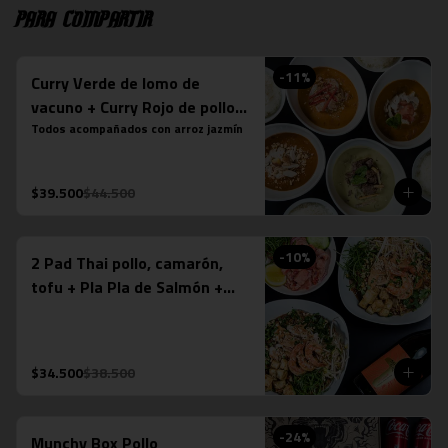
Para compartir
-
11
%
Curry Verde de lomo de
vacuno + Curry Rojo de pollo +
Curry Panang + Curry
Todos acompañados con arroz jazmín
Massaman de pollo
$39.500
$44.500
-
10
%
2 Pad Thai pollo, camarón,
tofu + Pla Pla de Salmón +
Espumante Misiones de
Rengo (750ml)
$34.500
$38.500
-
24
%
Munchy Box Pollo