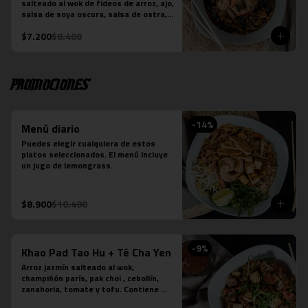
salteado al wok de fideos de arroz, ajo, 
-Verde: Berenjenas, cebolla morada y 
salsa de soya oscura, salsa de ostra, 
albahaca fresca
hojas de brócoli y la proteína que 
$7.200
$8.400
elijas. Plato preparado sobre la base 
de salsa picante.
Promociones
-
14
%
Menú diario
Puedes elegir cualquiera de estos 
platos seleccionados. El menú incluye 
un jugo de lemongrass.
$8.900
$10.400
-
9
%
Khao Pad Tao Hu + Té Cha Yen
Arroz jazmín salteado al wok, 
champiñón parís, pak choi , cebollín, 
zanahoria, tomate y tofu. Contiene 
salsa de ostra vegetariana y salsa de 