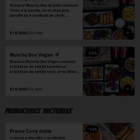
Nuestra Munchy Box de pollo contiene 
Truto a la parrilla, arroz khao pad, 
porción de 4 arrollado de cerdo, 
porción de 5 empanaditas de camarón, 
papas fritas individual y 2 bebidas en 
lata a tu elección.
$19.000
$25.100
-
24
%
Munchy Box Vegan
Nuestra Munchy Box Vegan contiene 
brochetas de seitán barbeacue, 
brochetas de seitán saté, arroz khao 
pad vegano, porción de 4 arrollado de 
tofu, papas fritas individual y 2 
bebidas en lata a tu elección.
$19.000
$25.000
Promociones nocturnas
-
14
%
Promo Curry doble
2 currys a elección + arrollados 