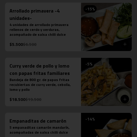
-
15
%
Arrollado primavera -4
unidades-
4 unidades de arrollado primavera 
rellenos de cerdo y verduras, 
acompañado de salsa chilli dulce
$5.500
$6.500
-
5
%
Curry verde de pollo y lomo
con papas fritas familiares
Bandeja de 800 gr. de papas fritas 
recubiertas de curry verde, cebolla, 
lomo y pollo
$18.500
$19.500
-
14
%
Empanaditas de camarón
5 empanaditas camarón mandarín, 
acompañadas de salsa chilli dulce