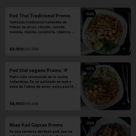
-
44
%
Pad Thai Tradicional Promo
Salteado tradicional tailandés de 
fideos de arroz, cebollín, cebolla 
morada, repollo, zanahoria, cilantro, 
huevo, salsa tamarindo, maní, diente 
de dragón, limón sutil, camarón (3 
unidades), tofu y pollo.
$8.950
$15.900
-
45
%
Pad thai vegano Promo
Plato más reconocido de la cocina 
tailandesa. Es un salteado en wok a 
base de fideos de arroz, salsa pad thai 
vegetariana, repollo, zanahoria, 
cebolla, maní, cebollín, cilantro, diente 
de dragón, tofu y limón sutil. No 
$8.900
$16.200
contiene salsa de pescado ni salsa de 
ostra.
-
39
%
Khao Pad Gaprao Promo
Es una variante del khao pad, que se 