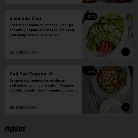
-
21
%
Ensalada Thai
Fresca ensalada de tomate, lechuga, 
cebollín y pepino aderezada con Ayad, 
una vinagreta dulce picante.
$3.700
$4.700
-
13
%
Pad Pak Vegano
Es un plato repleto de verduras 
salteadas con mucho sabor. Tomate, 
cebolla, zanahoria y champiñón parís. 
Su salsa es una preparación especial 
vegana. Se acompaña de una porción 
de arroz jazmín.  Foto referencial, el 
$8.200
$9.400
tofu es un extra.
Piqueos