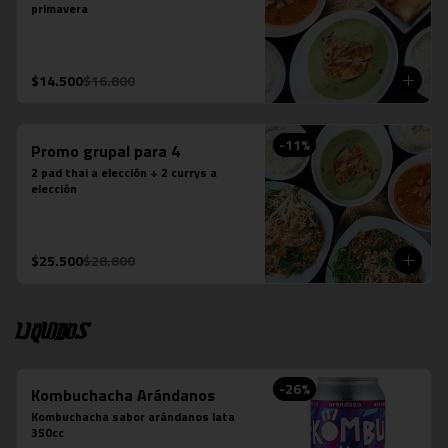
primavera
$14.500
$16.800
-
11
%
Promo grupal para 4
2 pad thai a elección + 2 currys a 
elección
$25.500
$28.800
Liquidos
-
26
%
Kombuchacha Arándanos
Kombuchacha sabor arándanos lata 
350cc