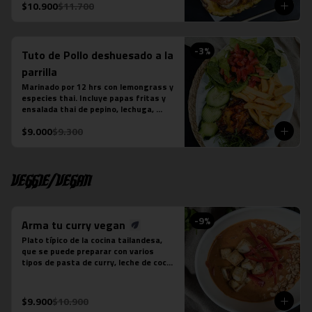
La fotografÍa es referencial, para 
$10.900
$11.700
delivery no se envÍa cuenco de piña.
-
3
%
Tuto de Pollo deshuesado a la
parrilla
Marinado por 12 hrs con lemongrass y 
especies thai. Incluye papas fritas y 
ensalada thai de pepino, lechuga, 
tomate y cebollín. Aderezada con Ayad.
$9.000
$9.300
Veggie/Vegan
-
9
%
Arma tu curry vegan
Plato típico de la cocina tailandesa, 
que se puede preparar con varios 
tipos de pasta de curry, leche de coco 
y tofu. Es un plato levemente picante. 
No contiene salsa de pescado.

Estos son los ingredientes que 
$9.900
$10.900
acompañas los distintos currys que 