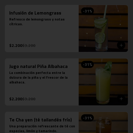
-
31
%
Infusión de Lemongrass
Refresco de lemongrass y notas 
cítricas.
$2.200
$3.200
-
31
%
Jugo natural Piña Albahaca
La combinación perfecta entre la 
dulzura de la piña y el frescor de la 
albahaca.
$2.200
$3.200
-
31
%
Te Cha yen (té tailandés frío)
Una preparación refrescante de té con 
especias, limón y tamarindo.