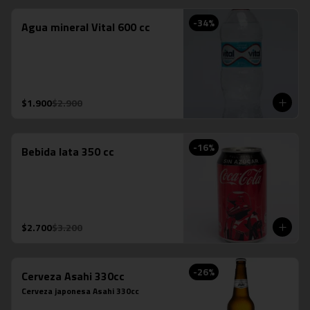
-
34
%
Agua mineral Vital 600 cc
$1.900
$2.900
-
16
%
Bebida lata 350 cc
$2.700
$3.200
-
26
%
Cerveza Asahi 330cc
Cerveza japonesa Asahi 330cc