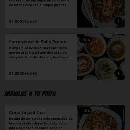
refresca con las hojas de albahaca y 
se intensifica con el toque picante. 
Arroz jazmín, cebolla morada, tomate, 
pollo y salsa picante.

*Plato levemente picante
$7.600
$12.500
-
50
%
Curry verde de Pollo Promo
Plato típico de la cocina tailandesa, 
que se prepara a base de pasta de 
curry verde, leche de coco, berenjenas, 
pollo, cebolla y albahaca.  (contiene 
salsa de pescado).
$7.950
$15.900
Armalos a tu pinta
-
13
%
Arma tu pad thai
Es uno de los platos más conocidos de 
la cocina tailandesa. Se trata de un 
plato salteado en wok a base de 