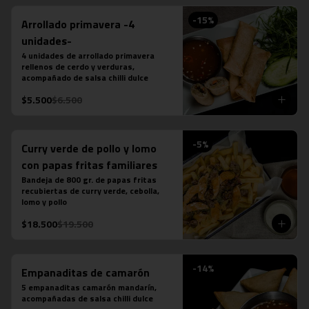
-
15
%
Arrollado primavera -4
unidades-
4 unidades de arrollado primavera 
rellenos de cerdo y verduras, 
acompañado de salsa chilli dulce
$5.500
$6.500
-
5
%
Curry verde de pollo y lomo
con papas fritas familiares
Bandeja de 800 gr. de papas fritas 
recubiertas de curry verde, cebolla, 
lomo y pollo
$18.500
$19.500
-
14
%
Empanaditas de camarón
5 empanaditas camarón mandarín, 
acompañadas de salsa chilli dulce