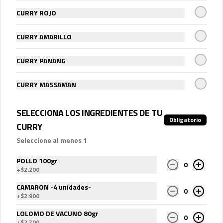
CURRY ROJO
$600
CURRY AMARILLO
Porción extra lomo de vacuno
CURRY PANANG
80 gramos de lomo de vacuno salteado 
extra
CURRY MASSAMAN
$2.700
SELECCIONA LOS INGREDIENTES DE TU
Obligatorio
CURRY
Seleccione al menos 1
Lactonesa
Lactonesa de especias, -no tiene 
POLLO 100gr
huevo-
0
+
$2.200
CAMARON -4 unidades-
0
+
$2.900
$800
LOLOMO DE VACUNO 80gr
0
+
$2.700