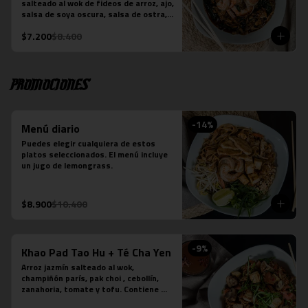
salteado al wok de fideos de arroz, ajo, 
-Verde: Berenjenas, cebolla morada y 
salsa de soya oscura, salsa de ostra, 
albahaca fresca
hojas de brócoli y la proteína que 
$7.200
$8.400
elijas. Plato preparado sobre la base 
de salsa picante.
Promociones
-
14
%
Menú diario
Puedes elegir cualquiera de estos 
platos seleccionados. El menú incluye 
un jugo de lemongrass.
$8.900
$10.400
-
9
%
Khao Pad Tao Hu + Té Cha Yen
Arroz jazmín salteado al wok, 
champiñón parís, pak choi , cebollín, 
zanahoria, tomate y tofu. Contiene 
salsa de ostra vegetariana y salsa de 