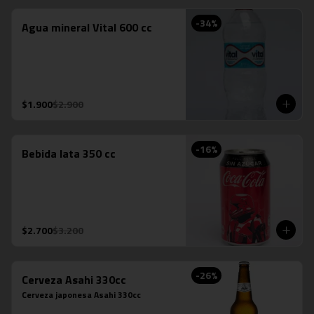
-
34
%
Agua mineral Vital 600 cc
$1.900
$2.900
-
16
%
Bebida lata 350 cc
$2.700
$3.200
-
26
%
Cerveza Asahi 330cc
Cerveza japonesa Asahi 330cc