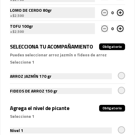
Porción extra Picante
LOMO DE CERDO 80gr
0
+
$2.500
TOFU 100gr
0
+
$2.500
$800
SELECCIONA TU ACOMPAÑAMIENTO
Obligatorio
Puedes seleccionar arroz jazmín o fideos de arroz
Porción extra Salsa
Seleccione 1
Barbeacue-piña
ARROZ JAZMÍN 170 gr
FIDEOS DE ARROZ 150 gr
$800
Agrega el nivel de picante
Obligatorio
Porción extra Salsa Chilli
Seleccione 1
Dulce (50ml)
Nivel 1