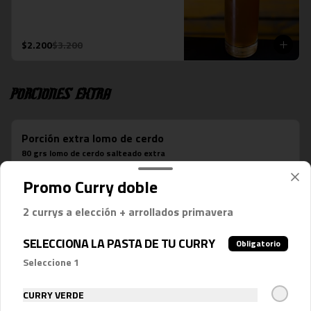
$2.200
$3.200
Porciones Extra
Porción extra lomo de cerdo
80 grs lomo de cerdo salteado extra
Promo Curry doble
2 currys a elección + arrollados primavera
$2.500
SELECCIONA LA PASTA DE TU CURRY
Obligatorio
Golden Sriracha
Seleccione 1
Sriracha artesanal, de color dorada. 
Elaborada con ajíes frescos 
CURRY VERDE
fermentados.