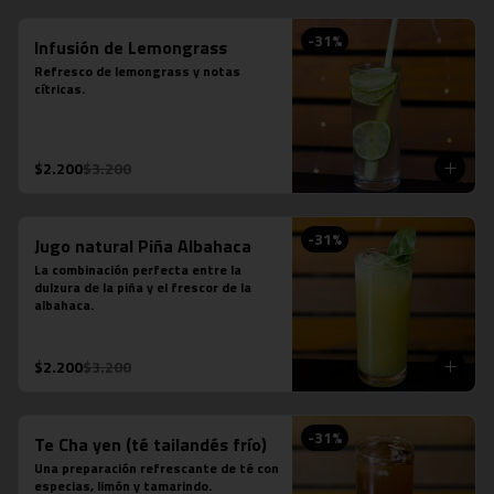
-
31
%
Infusión de Lemongrass
Refresco de lemongrass y notas 
cítricas.
$2.200
$3.200
-
31
%
Jugo natural Piña Albahaca
La combinación perfecta entre la 
dulzura de la piña y el frescor de la 
albahaca.
$2.200
$3.200
-
31
%
Te Cha yen (té tailandés frío)
Una preparación refrescante de té con 
especias, limón y tamarindo.