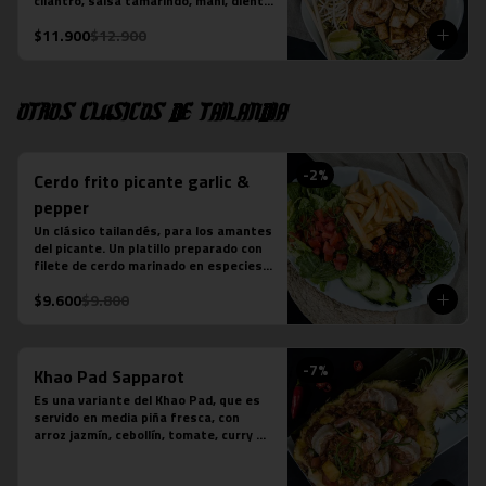
cilantro, salsa tamarindo, maní, diente 
de dragón, limón sutil, camarón (3 
$11.900
$12.900
unidades), tofu y pollo. Más jugo 
natural piña albahaca.
Otros clásicos de Tailandia
-
2
%
Cerdo frito picante garlic &
pepper
Un clásico tailandés, para los amantes 
del picante. Un platillo preparado con 
filete de cerdo marinado en especies 
thai, frito y salteado con salsa de 
$9.600
$9.800
ostra, ajo, ají, pimienta y azúcar. 
Acompañado de ensalada thai de 
lechuga y pepino.

*En local Merced se acompaña además 
-
7
%
con arroz jazmín

Khao Pad Sapparot
*En local Tobalaba se acompaña 
Es una variante del Khao Pad, que es 
además con papas fritas
servido en media piña fresca, con 
arroz jazmín, cebollín, tomate, curry 
rojo y camarones (6 unidades). 

*Plato levemente picante
