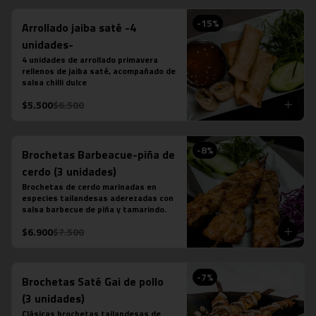
-
15
%
Arrollado jaiba saté -4
unidades-
4 unidades de arrollado primavera 
rellenos de jaiba saté, acompañado de 
salsa chilli dulce
$5.500
$6.500
-
8
%
Brochetas Barbeacue-piña de
cerdo (3 unidades)
Brochetas de cerdo marinadas en 
especies tailandesas aderezadas con 
salsa barbecue de piña y tamarindo.
$6.900
$7.500
-
7
%
Brochetas Saté Gai de pollo
(3 unidades)
Clásicas brochetas tailandesas de 