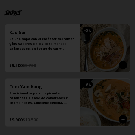
Sopas
-
2
%
Kao Soi
Es una sopa con el carácter del ramen 
y los sabores de los condimentos 
tailandeses, un toque de curry 
massaman un toque de leche de coco, 
caldo de verduras, reducción de caldo 
de tocino, cilantro, repollo cocido, 
$9.500
$9.700
cebolla morada, fideos de huevo y 
pollo.
-
6
%
Tom Yam Kung
Tradicional sopa sour picante 
tailandesa a base de camarones y 
champiñones. Contiene cebolla, 
cilantro especies thai y leche de coco.
$9.900
$10.500