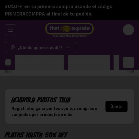
30%OFF en tu primera compra usando el código
PRIMERACOMPRA al final de tu pedido.
Abrir menu de navegación
Login
¿Dónde quieres pedir?
Platos hasta 50% OFF
Armalos a tu pinta
Promocion
Acumula
Puntos Thai
Únete
Regístrate, gana puntos con tus compras y
canjealos por productos y más
Platos hasta 50% OFF