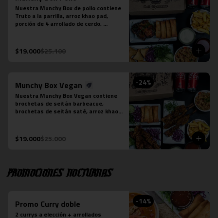
Nuestra Munchy Box de pollo contiene 
Truto a la parrilla, arroz khao pad, 
porción de 4 arrollado de cerdo, 
porción de 5 empanaditas de camarón, 
papas fritas individual y 2 bebidas en 
lata a tu elección.
$19.000
$25.100
-
24
%
Munchy Box Vegan
Nuestra Munchy Box Vegan contiene 
brochetas de seitán barbeacue, 
brochetas de seitán saté, arroz khao 
pad vegano, porción de 4 arrollado de 
tofu, papas fritas individual y 2 
bebidas en lata a tu elección.
$19.000
$25.000
Promociones nocturnas
-
14
%
Promo Curry doble
2 currys a elección + arrollados 