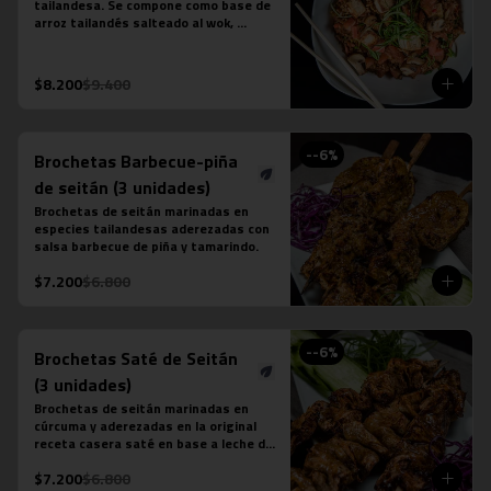
tailandesa. Se compone como base de 
arroz tailandés salteado al wok, 
cebollín, tomate, zanahoria, tofu y 
salsa khao pad vegetariana. No 
contiene salsa de ostra ni salsa de 
$8.200
$9.400
pescado.
-
-6
%
Brochetas Barbecue-piña
de seitán (3 unidades)
Brochetas de seitán marinadas en 
especies tailandesas aderezadas con 
salsa barbecue de piña y tamarindo.
$7.200
$6.800
-
-6
%
Brochetas Saté de Seitán
(3 unidades)
Brochetas de seitán marinadas en 
cúrcuma y aderezadas en la original 
receta casera saté en base a leche de 
coco, azúcar de palma, semillas de 
$7.200
$6.800
cilantro, tamarindo y ají.