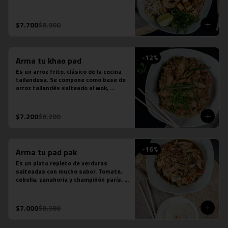
fideos de arroz, salsa de pescado, 
salsa de tamarindo, repollo, zanahoria, 
cebolla, maní, cebollín, cilantro, diente 
$7.700
$8.900
de dragón y limón sutil. Se acompaña 
de distintas proteínas.
-
12
%
Arma tu khao pad
Es un arroz frito, clásico de la cocina 
tailandesa. Se compone como base de 
arroz tailandés salteado al wok, 
cebollín, tomate y zanahoria. Contiene 
salsa de ostra, salsa de pescado y 
salsa tamarindo.
$7.200
$8.200
-
16
%
Arma tu pad pak
Es un plato repleto de verduras 
salteadas con mucho sabor. Tomate, 
cebolla, zanahoria y champiñón parís. 
Se acompaña de una porción de arroz 
jazmín. Contiene salsa de ostra y salsa 
de pescado.
$7.000
$8.300