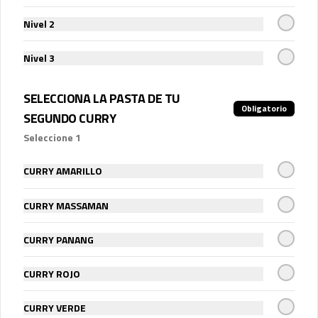
Nivel 2
$800
Nivel 3
Porción extra Salsa Saté
SELECCIONA LA PASTA DE TU
(50ml)
Obligatorio
SEGUNDO CURRY
Seleccione 1
$800
CURRY AMARILLO
CURRY MASSAMAN
Porción extra camarón
3 unidades extra
CURRY PANANG
CURRY ROJO
$2.700
CURRY VERDE