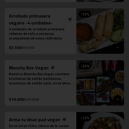
puedes seleccionar:

-Amarillo: Zanahoria, repollo y cebollín

-Massaman: Papas, tamarindo y maní

-
15
%
Arrollado primavera
-Panang: Maní y pimentón rojo

-Rojo: Cebolla morada, albahaca 
vegano -4 unidades-
fresca, jugo de piña y tomate

4 unidades de arrollado primavera 
-Verde: Berenjenas, cebolla morada y 
rellenos de tofu y verduras, 
albahaca fresca
acompañado de salsa chilli dulce
$5.500
$6.500
-
24
%
Munchy Box Vegan
Nuestra Munchy Box Vegan contiene 
brochetas de seitán barbeacue, 
brochetas de seitán saté, arroz khao 
pad vegano, porción de 4 arrollado de 
tofu, papas fritas individual y 2 
bebidas en lata a tu elección.
$19.000
$25.000
-
13
%
Arma tu khao pad vegan
Es un arroz frito, clásico de la cocina 