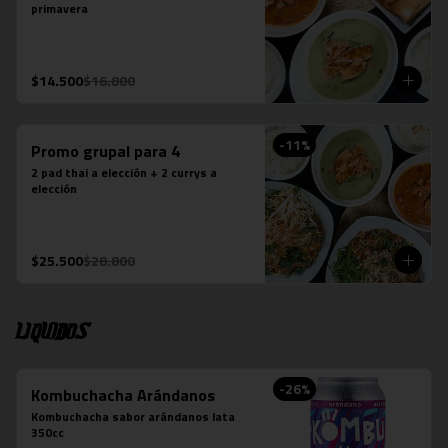
primavera
$14.500
$16.800
-
11
%
Promo grupal para 4
2 pad thai a elección + 2 currys a 
elección
$25.500
$28.800
Liquidos
-
26
%
Kombuchacha Arándanos
Kombuchacha sabor arándanos lata 
350cc