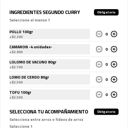
Porción extra de arroz jazmín
INGREDIENTES SEGUNDO CURRY
Obligatorio
200 grs de arroz jazmín
Seleccione al menos 1
POLLO 100gr
0
+
$2.200
$2.000
CAMARON -4 unidades-
0
+
$2.900
Porción extra pollo
LOLOMO DE VACUNO 80gr
0
100 gramos de pollo salteado
+
$2.700
LOMO DE CERDO 80gr
0
+
$2.500
$2.500
TOFU 100gr
0
+
$2.500
Porción extra tofu
SELECCIONA TU ACOMPAÑAMIENTO
Obligatorio
100 gramos de tofu salteado
Selecciona entre arroz o fideos de arroz
Seleccione 1