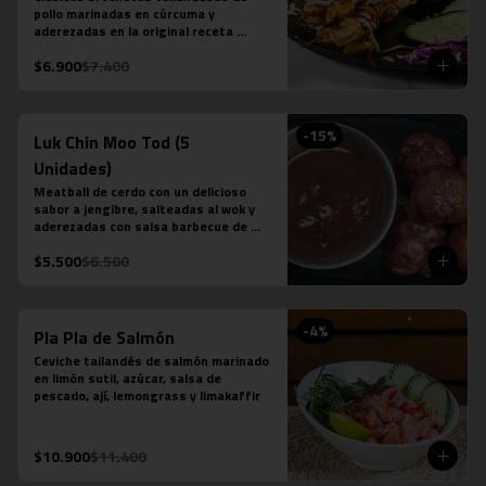
pollo marinadas en cúrcuma y 
aderezadas en la original receta 
casera saté en base a leche de coco, 
$6.900
$7.400
azúcar de palma, semillas de cilantro, 
tamarindo y ají.
-
15
%
Luk Chin Moo Tod (5
Unidades)
Meatball de cerdo con un delicioso 
sabor a jengibre, salteadas al wok y 
aderezadas con salsa barbecue de 
piña.
$5.500
$6.500
-
4
%
Pla Pla de Salmón
Ceviche tailandés de salmón marinado 
en limón sutil, azúcar, salsa de 
pescado, ají, lemongrass y limakaffir
$10.900
$11.400