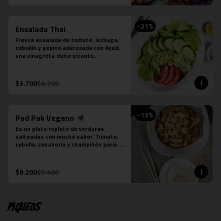
-
21
%
Ensalada Thai
Fresca ensalada de tomate, lechuga, 
cebollín y pepino aderezada con Ayad, 
una vinagreta dulce picante.
$3.700
$4.700
-
13
%
Pad Pak Vegano
Es un plato repleto de verduras 
salteadas con mucho sabor. Tomate, 
cebolla, zanahoria y champiñón parís. 
Su salsa es una preparación especial 
vegana. Se acompaña de una porción 
de arroz jazmín.  Foto referencial, el 
$8.200
$9.400
tofu es un extra.
Piqueos