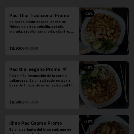
-
44
%
Pad Thai Tradicional Promo
Salteado tradicional tailandés de 
fideos de arroz, cebollín, cebolla 
morada, repollo, zanahoria, cilantro, 
huevo, salsa tamarindo, maní, diente 
de dragón, limón sutil, camarón (3 
unidades), tofu y pollo.
$8.950
$15.900
-
45
%
Pad thai vegano Promo
Plato más reconocido de la cocina 
tailandesa. Es un salteado en wok a 
base de fideos de arroz, salsa pad thai 
vegetariana, repollo, zanahoria, 
cebolla, maní, cebollín, cilantro, diente 
de dragón, tofu y limón sutil. No 
$8.900
$16.200
contiene salsa de pescado ni salsa de 
ostra.
-
39
%
Khao Pad Gaprao Promo
Es una variante del khao pad, que se 