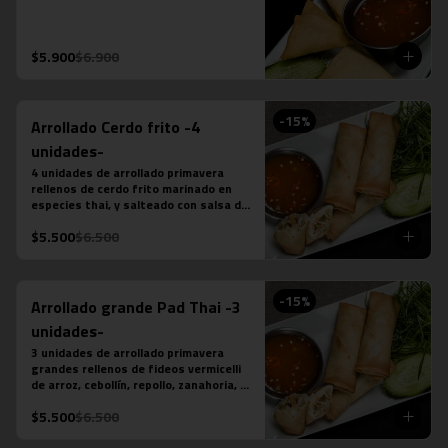
$5.900
$6.900
-
15
%
Arrollado Cerdo frito -4
unidades-
4 unidades de arrollado primavera 
rellenos de cerdo frito marinado en 
especies thai, y salteado con salsa de 
ostra, ajo, ají, pimienta y azúcar, 
$5.500
$6.500
acompañado de salsa chilli dulce.
-
15
%
Arrollado grande Pad Thai -3
unidades-
3 unidades de arrollado primavera 
grandes rellenos de fideos vermicelli 
de arroz, cebollín, repollo, zanahoria, 
pollo y salsa pad thai, acompañado de 
$5.500
$6.500
salsa chilli dulce