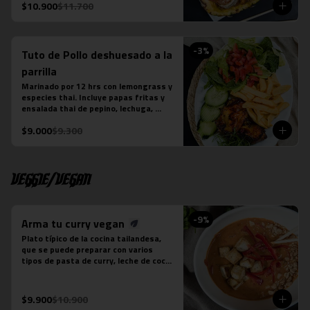
La fotografÍa es referencial, para 
$10.900
$11.700
delivery no se envÍa cuenco de piña.
-
3
%
Tuto de Pollo deshuesado a la
parrilla
Marinado por 12 hrs con lemongrass y 
especies thai. Incluye papas fritas y 
ensalada thai de pepino, lechuga, 
tomate y cebollín. Aderezada con Ayad.
$9.000
$9.300
Veggie/Vegan
-
9
%
Arma tu curry vegan
Plato típico de la cocina tailandesa, 
que se puede preparar con varios 
tipos de pasta de curry, leche de coco 
y tofu. Es un plato levemente picante. 
No contiene salsa de pescado.

Estos son los ingredientes que 
$9.900
$10.900
acompañas los distintos currys que 