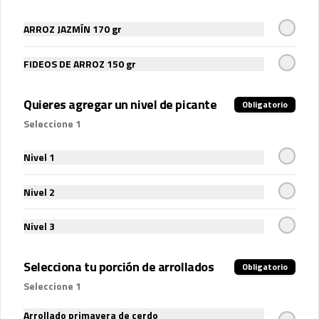
ARROZ JAZMÍN 170 gr
$2.500
FIDEOS DE ARROZ 150 gr
Quieres agregar un nivel de picante
Obligatorio
Seleccione 1
Nivel 1
Nivel 2
Conócenos
Nivel 3
Contáctanos
Selecciona tu porción de arrollados
Obligatorio
Términos y condiciones
Seleccione 1
Política de privacidad
Arrollado primavera de cerdo