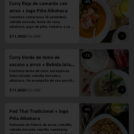
-
8
%
Curry Rojo de camarón con
arroz + Jugo Piña Albahaca
Contiene camarones (6 unidades), 
cebolla morada, leche de coco, 
albahaca, jugo de piña, tomate, y se 
acompaña de una porción de arroz 
$11.900
$12.900
jazmín. (contiene salsa de pescado). 
Más jugo natural piña albahaca.
-
7
%
Curry Verde de lomo de
vacuno y arroz + Bebida lata
350 cc
Contiene leche de coco, berenjenas, 
lomo vetado, cebolla morada y 
albahaca. Se acompaña de una porción 
de arroz jazmín. (contiene salsa de 
$11.600
$12.500
pescado). Más bebida en lata a tu 
elección.
-
8
%
Pad Thai Tradicional + Jugo
Piña Albahaca
Salteado de fideos de arroz, cebollín, 
cebolla morada, repollo, zanahoria, 