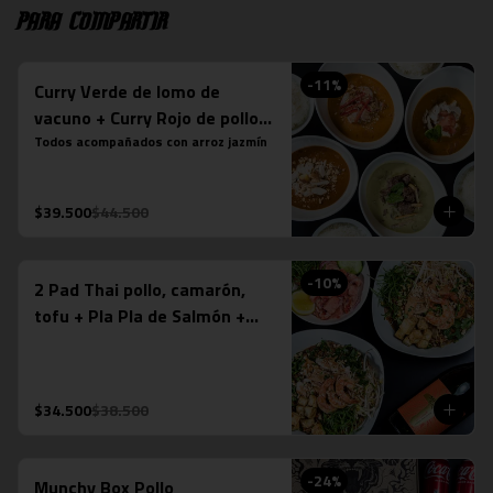
Para compartir
-
11
%
Curry Verde de lomo de
vacuno + Curry Rojo de pollo +
Curry Panang + Curry
Todos acompañados con arroz jazmín
Massaman de pollo
$39.500
$44.500
-
10
%
2 Pad Thai pollo, camarón,
tofu + Pla Pla de Salmón +
Espumante Misiones de
Rengo (750ml)
$34.500
$38.500
-
24
%
Munchy Box Pollo