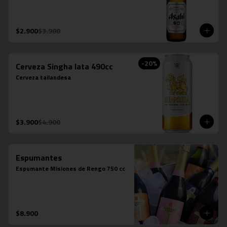
$2.900
$3.900
-
20
%
Cerveza Singha lata 490cc
Cerveza tailandesa
$3.900
$4.900
Espumantes
Espumante Misiones de Rengo 750 cc
$8.900