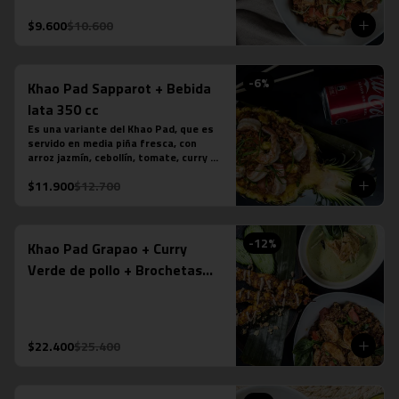
tamarindo. Más nuestro ice tea 
tailandés.
$9.600
$10.600
-
6
%
Khao Pad Sapparot + Bebida
lata 350 cc
Es una variante del Khao Pad, que es 
servido en media piña fresca, con 
arroz jazmín, cebollín, tomate, curry 
rojo y camarones (6 unidades). *Plato 
$11.900
$12.700
levemente picante. Más bebida en lata 
a tu elección.

*La fotografÍa es referencial, para 
delivery no se envÍa cuenco de piña.
-
12
%
Khao Pad Grapao + Curry
Verde de pollo + Brochetas
Saté Gai de pollo
$22.400
$25.400