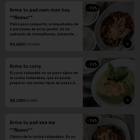
-
10
%
Arma tu pad nam man hoy
**Nuevo**
Plato para compartir, acompañados de 
2 porciones de arroz jazmín. Es un 
salteado de champiñones, pimentón 
verde, pimentón rojo, cebolla, cebollín 
$9.400
$10.400
verde, salsa de soya, salsa de ostra, 
salsa de pescado, salsa picante y la 
proteína que desees agregar.
-
13
%
Arma tu curry
El curry tailandés es un plato típico de 
la cocina tailandesa, que se puede 
preparar con varios tipos de pasta de 
curry, leche de coco, salsa de pescado 
y distintas proteínas o verduras. Es un 
plato levemente picante.

$8.200
$9.400
Estos son los ingredientes que 
acompañas los distintos currys que 
puedes seleccionar:

-Amarillo: Zanahoria, repollo y cebollín

-
14
%
Arma tu pad sea ew
-Massaman: Papas, tamarindo y maní

-Panang: Maní y pimentón rojo

**Nuevo**
-Rojo: Cebolla morada, albahaca 
Clásico de la cocina tailandesa. Es un 
fresca, jugo de piña y tomate
