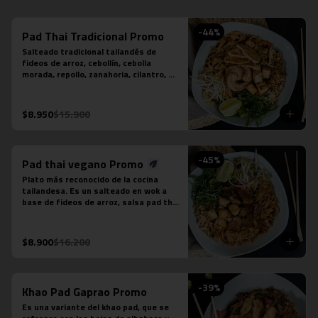
-
44
%
Pad Thai Tradicional Promo
Salteado tradicional tailandés de 
fideos de arroz, cebollín, cebolla 
morada, repollo, zanahoria, cilantro, 
huevo, salsa tamarindo, maní, diente 
de dragón, limón sutil, camarón (3 
unidades), tofu y pollo.
$8.950
$15.900
-
45
%
Pad thai vegano Promo
Plato más reconocido de la cocina 
tailandesa. Es un salteado en wok a 
base de fideos de arroz, salsa pad thai 
vegetariana, repollo, zanahoria, 
cebolla, maní, cebollín, cilantro, diente 
de dragón, tofu y limón sutil. No 
$8.900
$16.200
contiene salsa de pescado ni salsa de 
ostra.
-
39
%
Khao Pad Gaprao Promo
Es una variante del khao pad, que se 