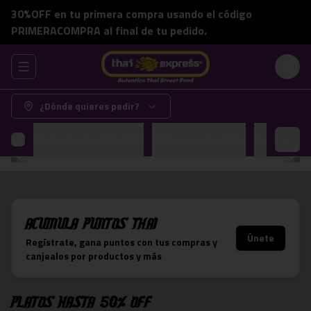
30%OFF en tu primera compra usando el código
PRIMERACOMPRA al final de tu pedido.
Abrir menu de navegación
Login
¿Dónde quieres pedir?
Platos hasta 50% OFF
Armalos a tu pinta
Promocion
Acumula
Puntos Thai
Únete
Regístrate, gana puntos con tus compras y
canjealos por productos y más
Platos hasta 50% OFF