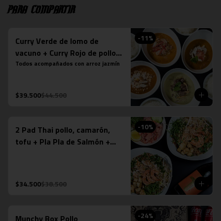
Para compartir
-
11
%
Curry Verde de lomo de
vacuno + Curry Rojo de pollo +
Curry Panang + Curry
Todos acompañados con arroz jazmín
Massaman de pollo
$39.500
$44.500
-
10
%
2 Pad Thai pollo, camarón,
tofu + Pla Pla de Salmón +
Espumante Misiones de
Rengo (750ml)
$34.500
$38.500
-
24
%
Munchy Box Pollo