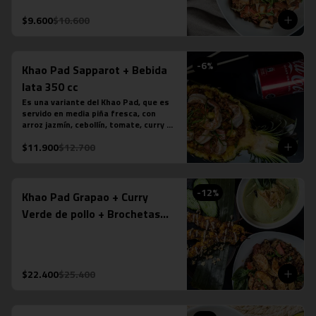
tamarindo. Más nuestro ice tea 
tailandés.
$9.600
$10.600
-
6
%
Khao Pad Sapparot + Bebida
lata 350 cc
Es una variante del Khao Pad, que es 
servido en media piña fresca, con 
arroz jazmín, cebollín, tomate, curry 
rojo y camarones (6 unidades). *Plato 
$11.900
$12.700
levemente picante. Más bebida en lata 
a tu elección.

*La fotografÍa es referencial, para 
delivery no se envÍa cuenco de piña.
-
12
%
Khao Pad Grapao + Curry
Verde de pollo + Brochetas
Saté Gai de pollo
$22.400
$25.400