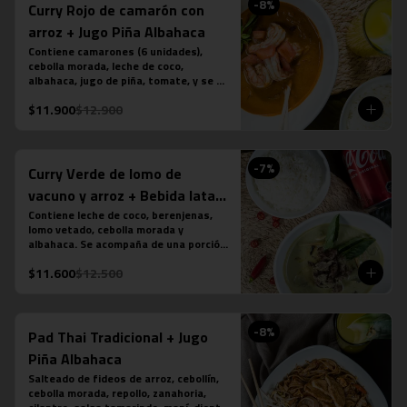
-
8
%
Curry Rojo de camarón con
arroz + Jugo Piña Albahaca
Contiene camarones (6 unidades), 
cebolla morada, leche de coco, 
albahaca, jugo de piña, tomate, y se 
acompaña de una porción de arroz 
$11.900
$12.900
jazmín. (contiene salsa de pescado). 
Más jugo natural piña albahaca.
-
7
%
Curry Verde de lomo de
vacuno y arroz + Bebida lata
350 cc
Contiene leche de coco, berenjenas, 
lomo vetado, cebolla morada y 
albahaca. Se acompaña de una porción 
de arroz jazmín. (contiene salsa de 
$11.600
$12.500
pescado). Más bebida en lata a tu 
elección.
-
8
%
Pad Thai Tradicional + Jugo
Piña Albahaca
Salteado de fideos de arroz, cebollín, 
cebolla morada, repollo, zanahoria, 