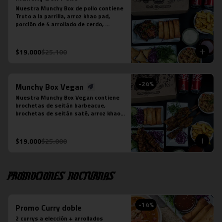
Nuestra Munchy Box de pollo contiene 
Truto a la parrilla, arroz khao pad, 
porción de 4 arrollado de cerdo, 
porción de 5 empanaditas de camarón, 
papas fritas individual y 2 bebidas en 
lata a tu elección.
$19.000
$25.100
-
24
%
Munchy Box Vegan
Nuestra Munchy Box Vegan contiene 
brochetas de seitán barbeacue, 
brochetas de seitán saté, arroz khao 
pad vegano, porción de 4 arrollado de 
tofu, papas fritas individual y 2 
bebidas en lata a tu elección.
$19.000
$25.000
Promociones nocturnas
-
14
%
Promo Curry doble
2 currys a elección + arrollados 