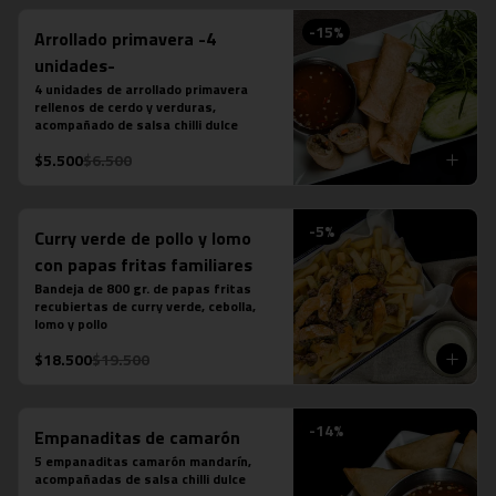
-
15
%
Arrollado primavera -4
unidades-
4 unidades de arrollado primavera 
rellenos de cerdo y verduras, 
acompañado de salsa chilli dulce
$5.500
$6.500
-
5
%
Curry verde de pollo y lomo
con papas fritas familiares
Bandeja de 800 gr. de papas fritas 
recubiertas de curry verde, cebolla, 
lomo y pollo
$18.500
$19.500
-
14
%
Empanaditas de camarón
5 empanaditas camarón mandarín, 
acompañadas de salsa chilli dulce