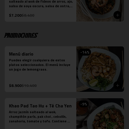
salteado al wok de fideos de arroz, ajo, 
-Verde: Berenjenas, cebolla morada y 
salsa de soya oscura, salsa de ostra, 
albahaca fresca
hojas de brócoli y la proteína que 
$7.200
$8.400
elijas. Plato preparado sobre la base 
de salsa picante.
Promociones
-
14
%
Menú diario
Puedes elegir cualquiera de estos 
platos seleccionados. El menú incluye 
un jugo de lemongrass.
$8.900
$10.400
-
9
%
Khao Pad Tao Hu + Té Cha Yen
Arroz jazmín salteado al wok, 
champiñón parís, pak choi , cebollín, 
zanahoria, tomate y tofu. Contiene 
salsa de ostra vegetariana y salsa de 