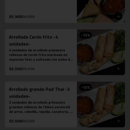
$5.900
$6.900
-
15
%
Arrollado Cerdo frito -4
unidades-
4 unidades de arrollado primavera 
rellenos de cerdo frito marinado en 
especies thai, y salteado con salsa de 
ostra, ajo, ají, pimienta y azúcar, 
$5.500
$6.500
acompañado de salsa chilli dulce.
-
15
%
Arrollado grande Pad Thai -3
unidades-
3 unidades de arrollado primavera 
grandes rellenos de fideos vermicelli 
de arroz, cebollín, repollo, zanahoria, 
pollo y salsa pad thai, acompañado de 
$5.500
$6.500
salsa chilli dulce