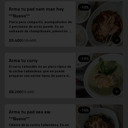
-
10
%
Arma tu pad nam man hoy
**Nuevo**
Plato para compartir, acompañados de 
2 porciones de arroz jazmín. Es un 
salteado de champiñones, pimentón 
verde, pimentón rojo, cebolla, cebollín 
$9.400
$10.400
verde, salsa de soya, salsa de ostra, 
salsa de pescado, salsa picante y la 
proteína que desees agregar.
-
13
%
Arma tu curry
El curry tailandés es un plato típico de 
la cocina tailandesa, que se puede 
preparar con varios tipos de pasta de 
curry, leche de coco, salsa de pescado 
y distintas proteínas o verduras. Es un 
plato levemente picante.

$8.200
$9.400
Estos son los ingredientes que 
acompañas los distintos currys que 
puedes seleccionar:

-Amarillo: Zanahoria, repollo y cebollín

-
14
%
Arma tu pad sea ew
-Massaman: Papas, tamarindo y maní

-Panang: Maní y pimentón rojo

**Nuevo**
-Rojo: Cebolla morada, albahaca 
Clásico de la cocina tailandesa. Es un 
fresca, jugo de piña y tomate
