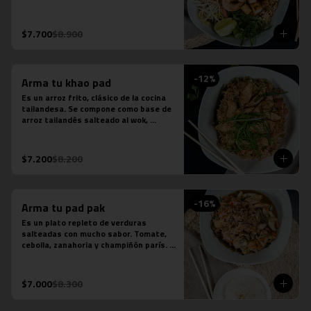
fideos de arroz, salsa de pescado, 
salsa de tamarindo, repollo, zanahoria, 
cebolla, maní, cebollín, cilantro, diente 
$7.700
$8.900
de dragón y limón sutil. Se acompaña 
de distintas proteínas.
-
12
%
Arma tu khao pad
Es un arroz frito, clásico de la cocina 
tailandesa. Se compone como base de 
arroz tailandés salteado al wok, 
cebollín, tomate y zanahoria. Contiene 
salsa de ostra, salsa de pescado y 
salsa tamarindo.
$7.200
$8.200
-
16
%
Arma tu pad pak
Es un plato repleto de verduras 
salteadas con mucho sabor. Tomate, 
cebolla, zanahoria y champiñón parís. 
Se acompaña de una porción de arroz 
jazmín. Contiene salsa de ostra y salsa 
de pescado.
$7.000
$8.300