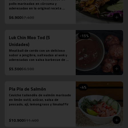
pollo marinadas en cúrcuma y 
aderezadas en la original receta 
casera saté en base a leche de coco, 
$6.900
$7.400
azúcar de palma, semillas de cilantro, 
tamarindo y ají.
-
15
%
Luk Chin Moo Tod (5
Unidades)
Meatball de cerdo con un delicioso 
sabor a jengibre, salteadas al wok y 
aderezadas con salsa barbecue de 
piña.
$5.500
$6.500
-
4
%
Pla Pla de Salmón
Ceviche tailandés de salmón marinado 
en limón sutil, azúcar, salsa de 
pescado, ají, lemongrass y limakaffir
$10.900
$11.400