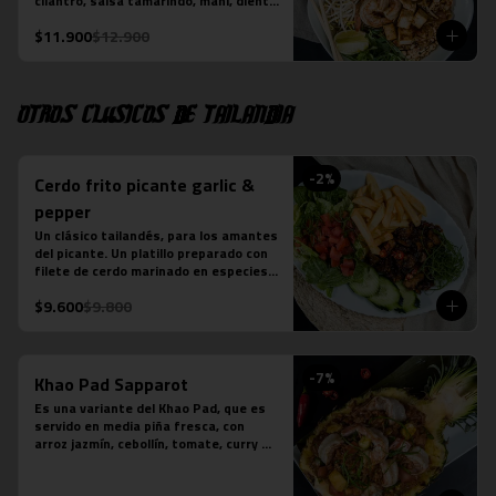
cilantro, salsa tamarindo, maní, diente 
de dragón, limón sutil, camarón (3 
$11.900
$12.900
unidades), tofu y pollo. Más jugo 
natural piña albahaca.
Otros clásicos de Tailandia
-
2
%
Cerdo frito picante garlic &
pepper
Un clásico tailandés, para los amantes 
del picante. Un platillo preparado con 
filete de cerdo marinado en especies 
thai, frito y salteado con salsa de 
$9.600
$9.800
ostra, ajo, ají, pimienta y azúcar. 
Acompañado de ensalada thai de 
lechuga y pepino.

*En local Merced se acompaña además 
-
7
%
con arroz jazmín

Khao Pad Sapparot
*En local Tobalaba se acompaña 
Es una variante del Khao Pad, que es 
además con papas fritas
servido en media piña fresca, con 
arroz jazmín, cebollín, tomate, curry 
rojo y camarones (6 unidades). 

*Plato levemente picante
