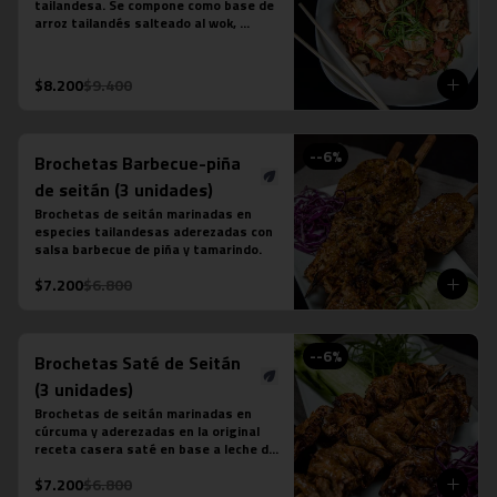
tailandesa. Se compone como base de 
arroz tailandés salteado al wok, 
cebollín, tomate, zanahoria, tofu y 
salsa khao pad vegetariana. No 
contiene salsa de ostra ni salsa de 
$8.200
$9.400
pescado.
-
-6
%
Brochetas Barbecue-piña
de seitán (3 unidades)
Brochetas de seitán marinadas en 
especies tailandesas aderezadas con 
salsa barbecue de piña y tamarindo.
$7.200
$6.800
-
-6
%
Brochetas Saté de Seitán
(3 unidades)
Brochetas de seitán marinadas en 
cúrcuma y aderezadas en la original 
receta casera saté en base a leche de 
coco, azúcar de palma, semillas de 
$7.200
$6.800
cilantro, tamarindo y ají.