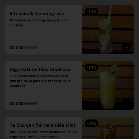
-
31
%
Infusión de Lemongrass
Refresco de lemongrass y notas 
cítricas.
$2.200
$3.200
-
31
%
Jugo natural Piña Albahaca
La combinación perfecta entre la 
dulzura de la piña y el frescor de la 
albahaca.
$2.200
$3.200
-
31
%
Te Cha yen (té tailandés frío)
Una preparación refrescante de té con 
especias, limón y tamarindo.