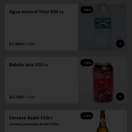
-
34
%
Agua mineral Vital 600 cc
$1.900
$2.900
-
16
%
Bebida lata 350 cc
$2.700
$3.200
-
26
%
Cerveza Asahi 330cc
Cerveza japonesa Asahi 330cc