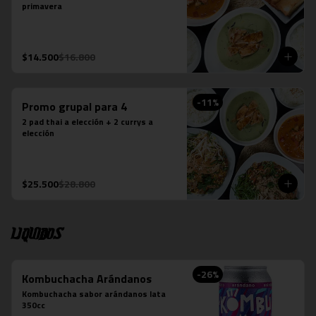
primavera
$14.500
$16.800
-
11
%
Promo grupal para 4
2 pad thai a elección + 2 currys a 
elección
$25.500
$28.800
Liquidos
-
26
%
Kombuchacha Arándanos
Kombuchacha sabor arándanos lata 
350cc