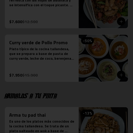
refresca con las hojas de albahaca y 
se intensifica con el toque picante. 
Arroz jazmín, cebolla morada, tomate, 
pollo y salsa picante.

*Plato levemente picante
$7.600
$12.500
-
50
%
Curry verde de Pollo Promo
Plato típico de la cocina tailandesa, 
que se prepara a base de pasta de 
curry verde, leche de coco, berenjenas, 
pollo, cebolla y albahaca.  (contiene 
salsa de pescado).
$7.950
$15.900
Armalos a tu pinta
-
13
%
Arma tu pad thai
Es uno de los platos más conocidos de 
la cocina tailandesa. Se trata de un 
plato salteado en wok a base de 