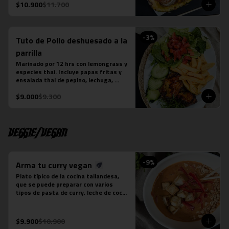
La fotografÍa es referencial, para 
$10.900
$11.700
delivery no se envÍa cuenco de piña.
-
3
%
Tuto de Pollo deshuesado a la
parrilla
Marinado por 12 hrs con lemongrass y 
especies thai. Incluye papas fritas y 
ensalada thai de pepino, lechuga, 
tomate y cebollín. Aderezada con Ayad.
$9.000
$9.300
Veggie/Vegan
-
9
%
Arma tu curry vegan
Plato típico de la cocina tailandesa, 
que se puede preparar con varios 
tipos de pasta de curry, leche de coco 
y tofu. Es un plato levemente picante. 
No contiene salsa de pescado.

Estos son los ingredientes que 
$9.900
$10.900
acompañas los distintos currys que 