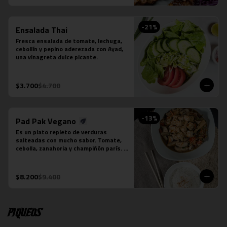
-
21
%
Ensalada Thai
Fresca ensalada de tomate, lechuga, 
cebollín y pepino aderezada con Ayad, 
una vinagreta dulce picante.
$3.700
$4.700
-
13
%
Pad Pak Vegano
Es un plato repleto de verduras 
salteadas con mucho sabor. Tomate, 
cebolla, zanahoria y champiñón parís. 
Su salsa es una preparación especial 
vegana. Se acompaña de una porción 
de arroz jazmín.  Foto referencial, el 
$8.200
$9.400
tofu es un extra.
Piqueos