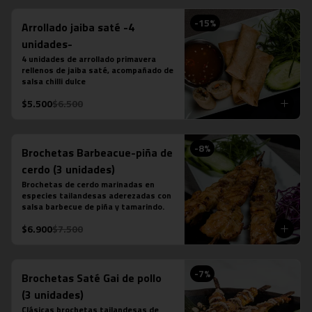
-
15
%
Arrollado jaiba saté -4
unidades-
4 unidades de arrollado primavera 
rellenos de jaiba saté, acompañado de 
salsa chilli dulce
$5.500
$6.500
-
8
%
Brochetas Barbeacue-piña de
cerdo (3 unidades)
Brochetas de cerdo marinadas en 
especies tailandesas aderezadas con 
salsa barbecue de piña y tamarindo.
$6.900
$7.500
-
7
%
Brochetas Saté Gai de pollo
(3 unidades)
Clásicas brochetas tailandesas de 