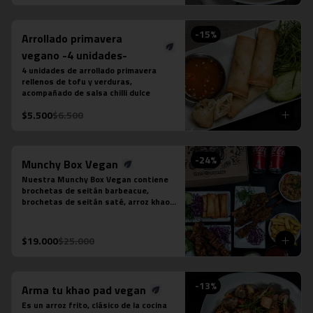
puedes seleccionar:

-Amarillo: Zanahoria, repollo y cebollín

-Massaman: Papas, tamarindo y maní

-
15
%
Arrollado primavera
-Panang: Maní y pimentón rojo

-Rojo: Cebolla morada, albahaca 
vegano -4 unidades-
fresca, jugo de piña y tomate

4 unidades de arrollado primavera 
-Verde: Berenjenas, cebolla morada y 
rellenos de tofu y verduras, 
albahaca fresca
acompañado de salsa chilli dulce
$5.500
$6.500
-
24
%
Munchy Box Vegan
Nuestra Munchy Box Vegan contiene 
brochetas de seitán barbeacue, 
brochetas de seitán saté, arroz khao 
pad vegano, porción de 4 arrollado de 
tofu, papas fritas individual y 2 
bebidas en lata a tu elección.
$19.000
$25.000
-
13
%
Arma tu khao pad vegan
Es un arroz frito, clásico de la cocina 