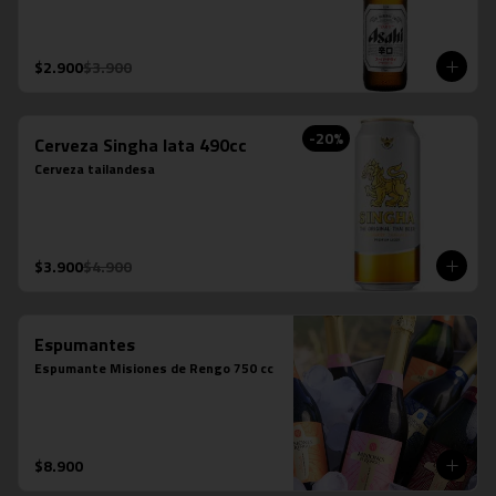
$2.900
$3.900
-
20
%
Cerveza Singha lata 490cc
Cerveza tailandesa
$3.900
$4.900
Espumantes
Espumante Misiones de Rengo 750 cc
$8.900