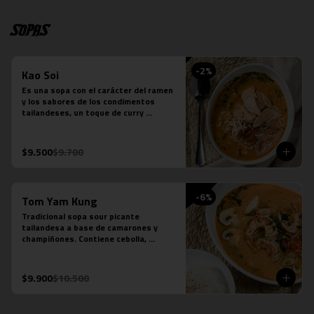
Sopas
-
2
%
Kao Soi
Es una sopa con el carácter del ramen 
y los sabores de los condimentos 
tailandeses, un toque de curry 
massaman un toque de leche de coco, 
caldo de verduras, reducción de caldo 
de tocino, cilantro, repollo cocido, 
$9.500
$9.700
cebolla morada, fideos de huevo y 
pollo.
-
6
%
Tom Yam Kung
Tradicional sopa sour picante 
tailandesa a base de camarones y 
champiñones. Contiene cebolla, 
cilantro especies thai y leche de coco.
$9.900
$10.500