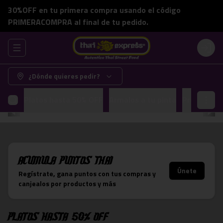
30%OFF en tu primera compra usando el código
PRIMERACOMPRA al final de tu pedido.
Abrir menu de navegación
Login
¿Dónde quieres pedir?
Platos hasta 50% OFF
Armalos a tu pinta
Promocion
Acumula
Puntos Thai
Únete
Regístrate, gana puntos con tus compras y
canjealos por productos y más
Platos hasta 50% OFF