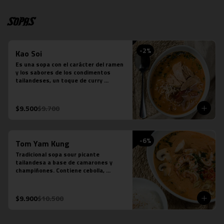
Sopas
-
2
%
Kao Soi
Es una sopa con el carácter del ramen 
y los sabores de los condimentos 
tailandeses, un toque de curry 
massaman un toque de leche de coco, 
caldo de verduras, reducción de caldo 
de tocino, cilantro, repollo cocido, 
$9.500
$9.700
cebolla morada, fideos de huevo y 
pollo.
-
6
%
Tom Yam Kung
Tradicional sopa sour picante 
tailandesa a base de camarones y 
champiñones. Contiene cebolla, 
cilantro especies thai y leche de coco.
$9.900
$10.500