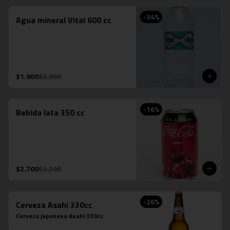
-
34
%
Agua mineral Vital 600 cc
$1.900
$2.900
-
16
%
Bebida lata 350 cc
$2.700
$3.200
-
26
%
Cerveza Asahi 330cc
Cerveza japonesa Asahi 330cc