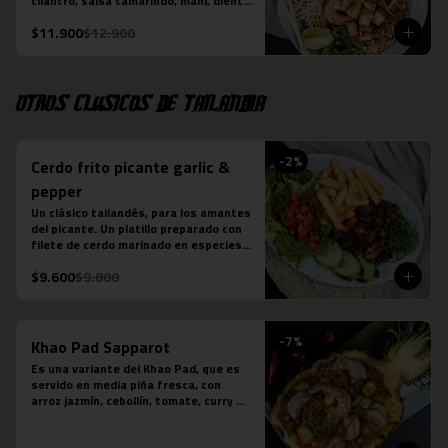
cilantro, salsa tamarindo, maní, diente 
de dragón, limón sutil, camarón (3 
$11.900
$12.900
unidades), tofu y pollo. Más jugo 
natural piña albahaca.
Otros clásicos de Tailandia
-
2
%
Cerdo frito picante garlic &
pepper
Un clásico tailandés, para los amantes 
del picante. Un platillo preparado con 
filete de cerdo marinado en especies 
thai, frito y salteado con salsa de 
$9.600
$9.800
ostra, ajo, ají, pimienta y azúcar. 
Acompañado de ensalada thai de 
lechuga y pepino.

*En local Merced se acompaña además 
-
7
%
con arroz jazmín

Khao Pad Sapparot
*En local Tobalaba se acompaña 
Es una variante del Khao Pad, que es 
además con papas fritas
servido en media piña fresca, con 
arroz jazmín, cebollín, tomate, curry 
rojo y camarones (6 unidades). 

*Plato levemente picante
