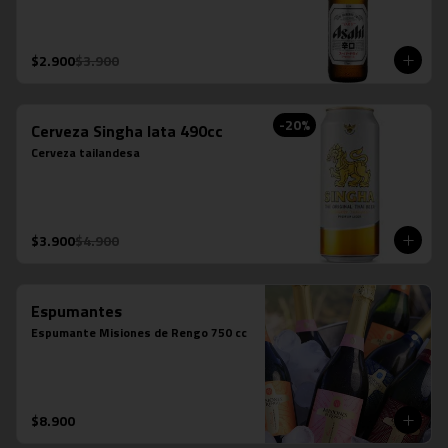
$2.900
$3.900
-
20
%
Cerveza Singha lata 490cc
Cerveza tailandesa
$3.900
$4.900
Espumantes
Espumante Misiones de Rengo 750 cc
$8.900