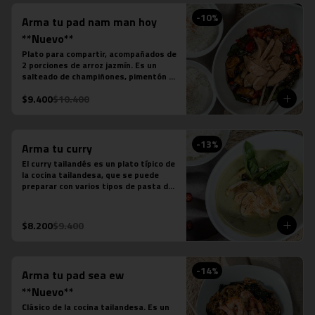
-
10
%
Arma tu pad nam man hoy
**Nuevo**
Plato para compartir, acompañados de 
2 porciones de arroz jazmín. Es un 
salteado de champiñones, pimentón 
verde, pimentón rojo, cebolla, cebollín 
$9.400
$10.400
verde, salsa de soya, salsa de ostra, 
salsa de pescado, salsa picante y la 
proteína que desees agregar.
-
13
%
Arma tu curry
El curry tailandés es un plato típico de 
la cocina tailandesa, que se puede 
preparar con varios tipos de pasta de 
curry, leche de coco, salsa de pescado 
y distintas proteínas o verduras. Es un 
plato levemente picante.

$8.200
$9.400
Estos son los ingredientes que 
acompañas los distintos currys que 
puedes seleccionar:

-Amarillo: Zanahoria, repollo y cebollín

-
14
%
Arma tu pad sea ew
-Massaman: Papas, tamarindo y maní

-Panang: Maní y pimentón rojo

**Nuevo**
-Rojo: Cebolla morada, albahaca 
Clásico de la cocina tailandesa. Es un 
fresca, jugo de piña y tomate
