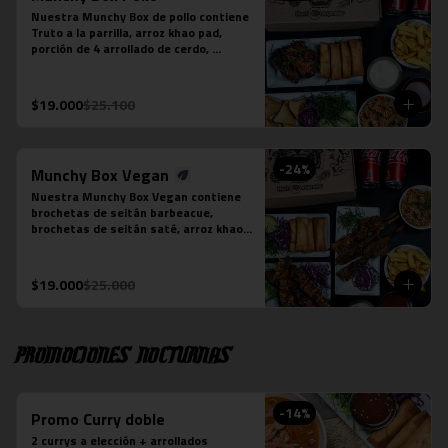
Nuestra Munchy Box de pollo contiene 
Truto a la parrilla, arroz khao pad, 
porción de 4 arrollado de cerdo, 
porción de 5 empanaditas de camarón, 
papas fritas individual y 2 bebidas en 
lata a tu elección.
$19.000
$25.100
-
24
%
Munchy Box Vegan
Nuestra Munchy Box Vegan contiene 
brochetas de seitán barbeacue, 
brochetas de seitán saté, arroz khao 
pad vegano, porción de 4 arrollado de 
tofu, papas fritas individual y 2 
bebidas en lata a tu elección.
$19.000
$25.000
Promociones nocturnas
-
14
%
Promo Curry doble
2 currys a elección + arrollados 