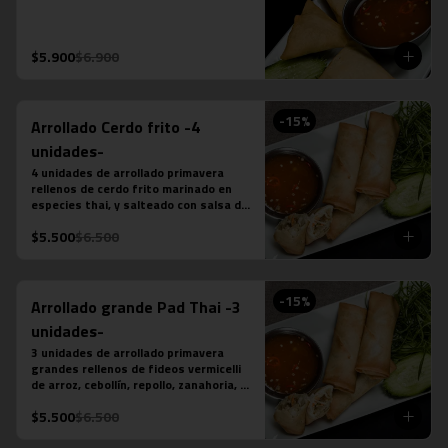
$5.900
$6.900
-
15
%
Arrollado Cerdo frito -4
unidades-
4 unidades de arrollado primavera 
rellenos de cerdo frito marinado en 
especies thai, y salteado con salsa de 
ostra, ajo, ají, pimienta y azúcar, 
$5.500
$6.500
acompañado de salsa chilli dulce.
-
15
%
Arrollado grande Pad Thai -3
unidades-
3 unidades de arrollado primavera 
grandes rellenos de fideos vermicelli 
de arroz, cebollín, repollo, zanahoria, 
pollo y salsa pad thai, acompañado de 
$5.500
$6.500
salsa chilli dulce