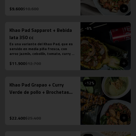
tamarindo. Más nuestro ice tea 
tailandés.
$9.600
$10.600
-
6
%
Khao Pad Sapparot + Bebida
lata 350 cc
Es una variante del Khao Pad, que es 
servido en media piña fresca, con 
arroz jazmín, cebollín, tomate, curry 
rojo y camarones (6 unidades). *Plato 
$11.900
$12.700
levemente picante. Más bebida en lata 
a tu elección.

*La fotografÍa es referencial, para 
delivery no se envÍa cuenco de piña.
-
12
%
Khao Pad Grapao + Curry
Verde de pollo + Brochetas
Saté Gai de pollo
$22.400
$25.400