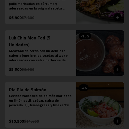
pollo marinadas en cúrcuma y 
aderezadas en la original receta 
casera saté en base a leche de coco, 
$6.900
$7.400
azúcar de palma, semillas de cilantro, 
tamarindo y ají.
-
15
%
Luk Chin Moo Tod (5
Unidades)
Meatball de cerdo con un delicioso 
sabor a jengibre, salteadas al wok y 
aderezadas con salsa barbecue de 
piña.
$5.500
$6.500
-
4
%
Pla Pla de Salmón
Ceviche tailandés de salmón marinado 
en limón sutil, azúcar, salsa de 
pescado, ají, lemongrass y limakaffir
$10.900
$11.400