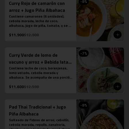
-
8
%
Curry Rojo de camarón con
arroz + Jugo Piña Albahaca
Contiene camarones (6 unidades), 
cebolla morada, leche de coco, 
albahaca, jugo de piña, tomate, y se 
acompaña de una porción de arroz 
$11.900
$12.900
jazmín. (contiene salsa de pescado). 
Más jugo natural piña albahaca.
-
7
%
Curry Verde de lomo de
vacuno y arroz + Bebida lata
350 cc
Contiene leche de coco, berenjenas, 
lomo vetado, cebolla morada y 
albahaca. Se acompaña de una porción 
de arroz jazmín. (contiene salsa de 
$11.600
$12.500
pescado). Más bebida en lata a tu 
elección.
-
8
%
Pad Thai Tradicional + Jugo
Piña Albahaca
Salteado de fideos de arroz, cebollín, 
cebolla morada, repollo, zanahoria, 