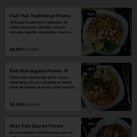
-
44
%
Pad Thai Tradicional Promo
Salteado tradicional tailandés de 
fideos de arroz, cebollín, cebolla 
morada, repollo, zanahoria, cilantro, 
huevo, salsa tamarindo, maní, diente 
de dragón, limón sutil, camarón (3 
unidades), tofu y pollo.
$8.950
$15.900
-
45
%
Pad thai vegano Promo
Plato más reconocido de la cocina 
tailandesa. Es un salteado en wok a 
base de fideos de arroz, salsa pad thai 
vegetariana, repollo, zanahoria, 
cebolla, maní, cebollín, cilantro, diente 
de dragón, tofu y limón sutil. No 
$8.900
$16.200
contiene salsa de pescado ni salsa de 
ostra.
-
39
%
Khao Pad Gaprao Promo
Es una variante del khao pad, que se 