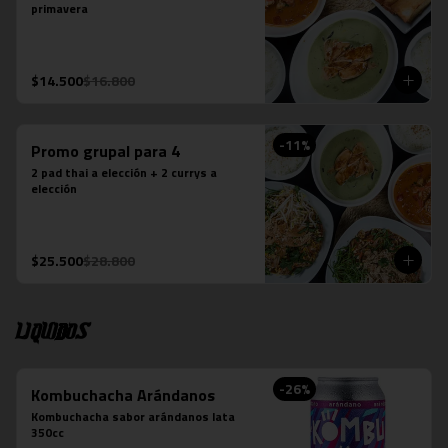
primavera
$14.500
$16.800
-
11
%
Promo grupal para 4
2 pad thai a elección + 2 currys a 
elección
$25.500
$28.800
Liquidos
-
26
%
Kombuchacha Arándanos
Kombuchacha sabor arándanos lata 
350cc