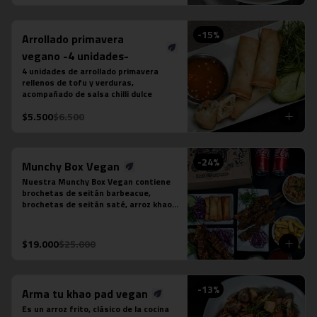
puedes seleccionar:

-Amarillo: Zanahoria, repollo y cebollín

-Massaman: Papas, tamarindo y maní

-
15
%
Arrollado primavera
-Panang: Maní y pimentón rojo

-Rojo: Cebolla morada, albahaca 
vegano -4 unidades-
fresca, jugo de piña y tomate

4 unidades de arrollado primavera 
-Verde: Berenjenas, cebolla morada y 
rellenos de tofu y verduras, 
albahaca fresca
acompañado de salsa chilli dulce
$5.500
$6.500
-
24
%
Munchy Box Vegan
Nuestra Munchy Box Vegan contiene 
brochetas de seitán barbeacue, 
brochetas de seitán saté, arroz khao 
pad vegano, porción de 4 arrollado de 
tofu, papas fritas individual y 2 
bebidas en lata a tu elección.
$19.000
$25.000
-
13
%
Arma tu khao pad vegan
Es un arroz frito, clásico de la cocina 