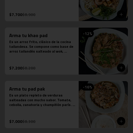
fideos de arroz, salsa de pescado, 
salsa de tamarindo, repollo, zanahoria, 
cebolla, maní, cebollín, cilantro, diente 
$7.700
$8.900
de dragón y limón sutil. Se acompaña 
de distintas proteínas.
-
12
%
Arma tu khao pad
Es un arroz frito, clásico de la cocina 
tailandesa. Se compone como base de 
arroz tailandés salteado al wok, 
cebollín, tomate y zanahoria. Contiene 
salsa de ostra, salsa de pescado y 
salsa tamarindo.
$7.200
$8.200
-
16
%
Arma tu pad pak
Es un plato repleto de verduras 
salteadas con mucho sabor. Tomate, 
cebolla, zanahoria y champiñón parís. 
Se acompaña de una porción de arroz 
jazmín. Contiene salsa de ostra y salsa 
de pescado.
$7.000
$8.300