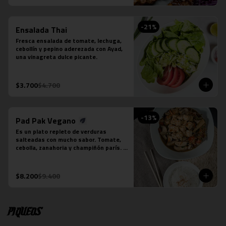
-
21
%
Ensalada Thai
Fresca ensalada de tomate, lechuga, 
cebollín y pepino aderezada con Ayad, 
una vinagreta dulce picante.
$3.700
$4.700
-
13
%
Pad Pak Vegano
Es un plato repleto de verduras 
salteadas con mucho sabor. Tomate, 
cebolla, zanahoria y champiñón parís. 
Su salsa es una preparación especial 
vegana. Se acompaña de una porción 
de arroz jazmín.  Foto referencial, el 
$8.200
$9.400
tofu es un extra.
Piqueos