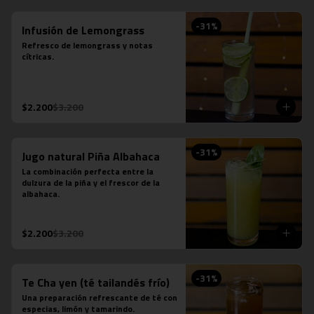
-
31
%
Infusión de Lemongrass
Refresco de lemongrass y notas 
cítricas.
$2.200
$3.200
-
31
%
Jugo natural Piña Albahaca
La combinación perfecta entre la 
dulzura de la piña y el frescor de la 
albahaca.
$2.200
$3.200
-
31
%
Te Cha yen (té tailandés frío)
Una preparación refrescante de té con 
especias, limón y tamarindo.