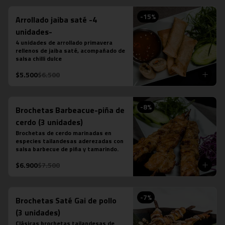
-
15
%
Arrollado jaiba saté -4
unidades-
4 unidades de arrollado primavera 
rellenos de jaiba saté, acompañado de 
salsa chilli dulce
$5.500
$6.500
-
8
%
Brochetas Barbeacue-piña de
cerdo (3 unidades)
Brochetas de cerdo marinadas en 
especies tailandesas aderezadas con 
salsa barbecue de piña y tamarindo.
$6.900
$7.500
-
7
%
Brochetas Saté Gai de pollo
(3 unidades)
Clásicas brochetas tailandesas de 