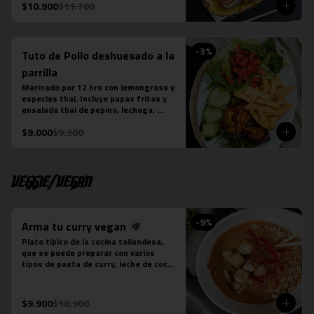
La fotografÍa es referencial, para 
$10.900
$11.700
delivery no se envÍa cuenco de piña.
-
3
%
Tuto de Pollo deshuesado a la
parrilla
Marinado por 12 hrs con lemongrass y 
especies thai. Incluye papas fritas y 
ensalada thai de pepino, lechuga, 
tomate y cebollín. Aderezada con Ayad.
$9.000
$9.300
Veggie/Vegan
-
9
%
Arma tu curry vegan
Plato típico de la cocina tailandesa, 
que se puede preparar con varios 
tipos de pasta de curry, leche de coco 
y tofu. Es un plato levemente picante. 
No contiene salsa de pescado.

Estos son los ingredientes que 
$9.900
$10.900
acompañas los distintos currys que 