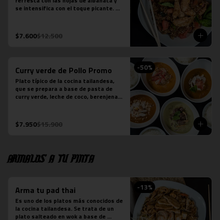
refresca con las hojas de albahaca y 
se intensifica con el toque picante. 
Arroz jazmín, cebolla morada, tomate, 
pollo y salsa picante.

*Plato levemente picante
$7.600
$12.500
-
50
%
Curry verde de Pollo Promo
Plato típico de la cocina tailandesa, 
que se prepara a base de pasta de 
curry verde, leche de coco, berenjenas, 
pollo, cebolla y albahaca.  (contiene 
salsa de pescado).
$7.950
$15.900
Armalos a tu pinta
-
13
%
Arma tu pad thai
Es uno de los platos más conocidos de 
la cocina tailandesa. Se trata de un 
plato salteado en wok a base de 