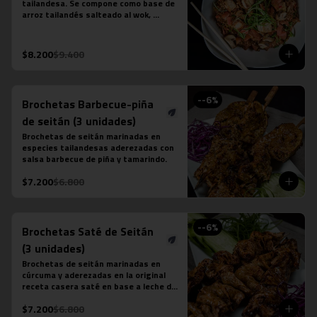
tailandesa. Se compone como base de 
arroz tailandés salteado al wok, 
cebollín, tomate, zanahoria, tofu y 
salsa khao pad vegetariana. No 
contiene salsa de ostra ni salsa de 
$8.200
$9.400
pescado.
-
-6
%
Brochetas Barbecue-piña
de seitán (3 unidades)
Brochetas de seitán marinadas en 
especies tailandesas aderezadas con 
salsa barbecue de piña y tamarindo.
$7.200
$6.800
-
-6
%
Brochetas Saté de Seitán
(3 unidades)
Brochetas de seitán marinadas en 
cúrcuma y aderezadas en la original 
receta casera saté en base a leche de 
coco, azúcar de palma, semillas de 
$7.200
$6.800
cilantro, tamarindo y ají.