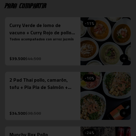
Para compartir
-
11
%
Curry Verde de lomo de
vacuno + Curry Rojo de pollo +
Curry Panang + Curry
Todos acompañados con arroz jazmín
Massaman de pollo
$39.500
$44.500
-
10
%
2 Pad Thai pollo, camarón,
tofu + Pla Pla de Salmón +
Espumante Misiones de
Rengo (750ml)
$34.500
$38.500
-
24
%
Munchy Box Pollo