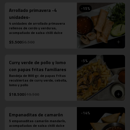
-
15
%
Arrollado primavera -4
unidades-
4 unidades de arrollado primavera 
rellenos de cerdo y verduras, 
acompañado de salsa chilli dulce
$5.500
$6.500
-
5
%
Curry verde de pollo y lomo
con papas fritas familiares
Bandeja de 800 gr. de papas fritas 
recubiertas de curry verde, cebolla, 
lomo y pollo
$18.500
$19.500
-
14
%
Empanaditas de camarón
5 empanaditas camarón mandarín, 
acompañadas de salsa chilli dulce