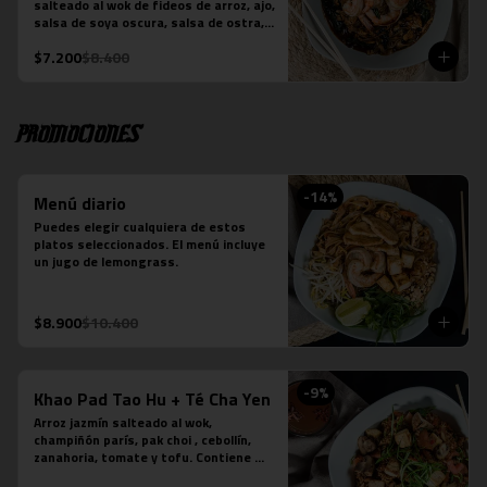
salteado al wok de fideos de arroz, ajo, 
-Verde: Berenjenas, cebolla morada y 
salsa de soya oscura, salsa de ostra, 
albahaca fresca
hojas de brócoli y la proteína que 
$7.200
$8.400
elijas. Plato preparado sobre la base 
de salsa picante.
Promociones
-
14
%
Menú diario
Puedes elegir cualquiera de estos 
platos seleccionados. El menú incluye 
un jugo de lemongrass.
$8.900
$10.400
-
9
%
Khao Pad Tao Hu + Té Cha Yen
Arroz jazmín salteado al wok, 
champiñón parís, pak choi , cebollín, 
zanahoria, tomate y tofu. Contiene 
salsa de ostra vegetariana y salsa de 