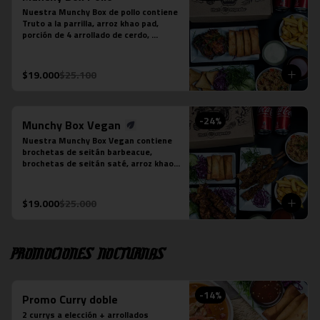
Nuestra Munchy Box de pollo contiene 
Truto a la parrilla, arroz khao pad, 
porción de 4 arrollado de cerdo, 
porción de 5 empanaditas de camarón, 
papas fritas individual y 2 bebidas en 
lata a tu elección.
$19.000
$25.100
-
24
%
Munchy Box Vegan
Nuestra Munchy Box Vegan contiene 
brochetas de seitán barbeacue, 
brochetas de seitán saté, arroz khao 
pad vegano, porción de 4 arrollado de 
tofu, papas fritas individual y 2 
bebidas en lata a tu elección.
$19.000
$25.000
Promociones nocturnas
-
14
%
Promo Curry doble
2 currys a elección + arrollados 