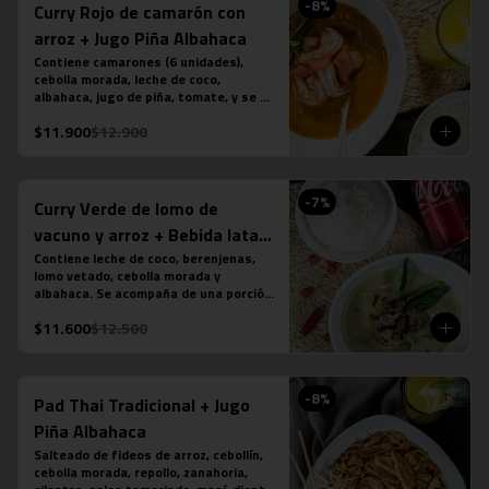
-
8
%
Curry Rojo de camarón con
arroz + Jugo Piña Albahaca
Contiene camarones (6 unidades), 
cebolla morada, leche de coco, 
albahaca, jugo de piña, tomate, y se 
acompaña de una porción de arroz 
$11.900
$12.900
jazmín. (contiene salsa de pescado). 
Más jugo natural piña albahaca.
-
7
%
Curry Verde de lomo de
vacuno y arroz + Bebida lata
350 cc
Contiene leche de coco, berenjenas, 
lomo vetado, cebolla morada y 
albahaca. Se acompaña de una porción 
de arroz jazmín. (contiene salsa de 
$11.600
$12.500
pescado). Más bebida en lata a tu 
elección.
-
8
%
Pad Thai Tradicional + Jugo
Piña Albahaca
Salteado de fideos de arroz, cebollín, 
cebolla morada, repollo, zanahoria, 