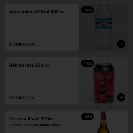
-
34
%
Agua mineral Vital 600 cc
$1.900
$2.900
-
16
%
Bebida lata 350 cc
$2.700
$3.200
-
26
%
Cerveza Asahi 330cc
Cerveza japonesa Asahi 330cc