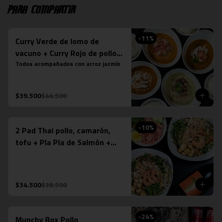
Para compartir
-
11
%
Curry Verde de lomo de
vacuno + Curry Rojo de pollo +
Curry Panang + Curry
Todos acompañados con arroz jazmín
Massaman de pollo
$39.500
$44.500
-
10
%
2 Pad Thai pollo, camarón,
tofu + Pla Pla de Salmón +
Espumante Misiones de
Rengo (750ml)
$34.500
$38.500
-
24
%
Munchy Box Pollo