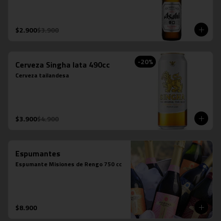
$2.900
$3.900
-
20
%
Cerveza Singha lata 490cc
Cerveza tailandesa
$3.900
$4.900
Espumantes
Espumante Misiones de Rengo 750 cc
$8.900