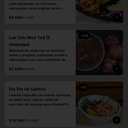
pollo marinadas en cúrcuma y 
aderezadas en la original receta 
casera saté en base a leche de coco, 
$6.900
$7.400
azúcar de palma, semillas de cilantro, 
tamarindo y ají.
-
15
%
Luk Chin Moo Tod (5
Unidades)
Meatball de cerdo con un delicioso 
sabor a jengibre, salteadas al wok y 
aderezadas con salsa barbecue de 
piña.
$5.500
$6.500
-
4
%
Pla Pla de Salmón
Ceviche tailandés de salmón marinado 
en limón sutil, azúcar, salsa de 
pescado, ají, lemongrass y limakaffir
$10.900
$11.400