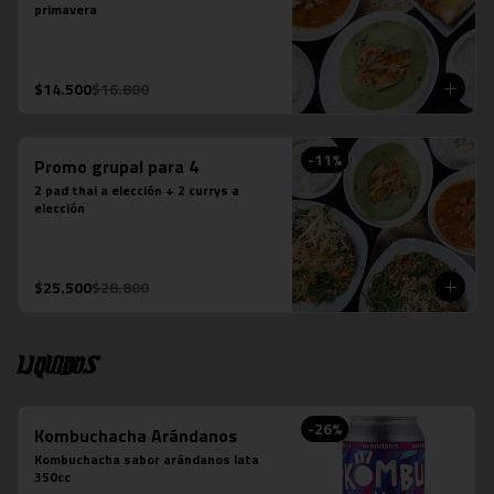
primavera
$14.500
$16.800
-
11
%
Promo grupal para 4
2 pad thai a elección + 2 currys a 
elección
$25.500
$28.800
Liquidos
-
26
%
Kombuchacha Arándanos
Kombuchacha sabor arándanos lata 
350cc