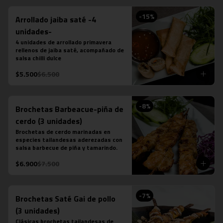
-
15
%
Arrollado jaiba saté -4
unidades-
4 unidades de arrollado primavera 
rellenos de jaiba saté, acompañado de 
salsa chilli dulce
$5.500
$6.500
-
8
%
Brochetas Barbeacue-piña de
cerdo (3 unidades)
Brochetas de cerdo marinadas en 
especies tailandesas aderezadas con 
salsa barbecue de piña y tamarindo.
$6.900
$7.500
-
7
%
Brochetas Saté Gai de pollo
(3 unidades)
Clásicas brochetas tailandesas de 