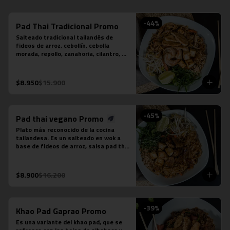
-
44
%
Pad Thai Tradicional Promo
Salteado tradicional tailandés de 
fideos de arroz, cebollín, cebolla 
morada, repollo, zanahoria, cilantro, 
huevo, salsa tamarindo, maní, diente 
de dragón, limón sutil, camarón (3 
unidades), tofu y pollo.
$8.950
$15.900
-
45
%
Pad thai vegano Promo
Plato más reconocido de la cocina 
tailandesa. Es un salteado en wok a 
base de fideos de arroz, salsa pad thai 
vegetariana, repollo, zanahoria, 
cebolla, maní, cebollín, cilantro, diente 
de dragón, tofu y limón sutil. No 
$8.900
$16.200
contiene salsa de pescado ni salsa de 
ostra.
-
39
%
Khao Pad Gaprao Promo
Es una variante del khao pad, que se 