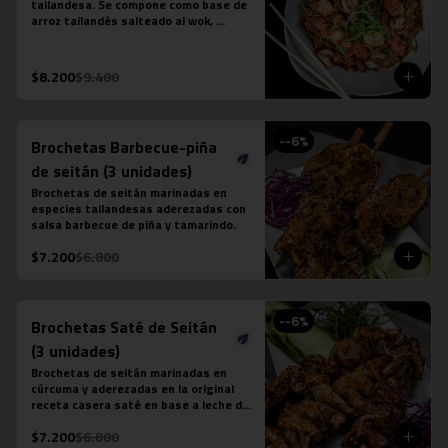
tailandesa. Se compone como base de 
arroz tailandés salteado al wok, 
cebollín, tomate, zanahoria, tofu y 
salsa khao pad vegetariana. No 
contiene salsa de ostra ni salsa de 
$8.200
$9.400
pescado.
-
-6
%
Brochetas Barbecue-piña
de seitán (3 unidades)
Brochetas de seitán marinadas en 
especies tailandesas aderezadas con 
salsa barbecue de piña y tamarindo.
$7.200
$6.800
-
-6
%
Brochetas Saté de Seitán
(3 unidades)
Brochetas de seitán marinadas en 
cúrcuma y aderezadas en la original 
receta casera saté en base a leche de 
coco, azúcar de palma, semillas de 
$7.200
$6.800
cilantro, tamarindo y ají.