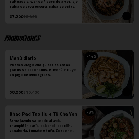
salteado al wok de fideos de arroz, ajo, 
-Verde: Berenjenas, cebolla morada y 
salsa de soya oscura, salsa de ostra, 
albahaca fresca
hojas de brócoli y la proteína que 
$7.200
$8.400
elijas. Plato preparado sobre la base 
de salsa picante.
Promociones
-
14
%
Menú diario
Puedes elegir cualquiera de estos 
platos seleccionados. El menú incluye 
un jugo de lemongrass.
$8.900
$10.400
-
9
%
Khao Pad Tao Hu + Té Cha Yen
Arroz jazmín salteado al wok, 
champiñón parís, pak choi , cebollín, 
zanahoria, tomate y tofu. Contiene 
salsa de ostra vegetariana y salsa de 