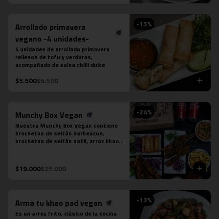
puedes seleccionar:

-Amarillo: Zanahoria, repollo y cebollín

-Massaman: Papas, tamarindo y maní

-
15
%
Arrollado primavera
-Panang: Maní y pimentón rojo

-Rojo: Cebolla morada, albahaca 
vegano -4 unidades-
fresca, jugo de piña y tomate

4 unidades de arrollado primavera 
-Verde: Berenjenas, cebolla morada y 
rellenos de tofu y verduras, 
albahaca fresca
acompañado de salsa chilli dulce
$5.500
$6.500
-
24
%
Munchy Box Vegan
Nuestra Munchy Box Vegan contiene 
brochetas de seitán barbeacue, 
brochetas de seitán saté, arroz khao 
pad vegano, porción de 4 arrollado de 
tofu, papas fritas individual y 2 
bebidas en lata a tu elección.
$19.000
$25.000
-
13
%
Arma tu khao pad vegan
Es un arroz frito, clásico de la cocina 