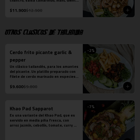
cilantro, salsa tamarindo, maní, diente 
de dragón, limón sutil, camarón (3 
$11.900
$12.900
unidades), tofu y pollo. Más jugo 
natural piña albahaca.
Otros clásicos de Tailandia
-
2
%
Cerdo frito picante garlic &
pepper
Un clásico tailandés, para los amantes 
del picante. Un platillo preparado con 
filete de cerdo marinado en especies 
thai, frito y salteado con salsa de 
$9.600
$9.800
ostra, ajo, ají, pimienta y azúcar. 
Acompañado de ensalada thai de 
lechuga y pepino.

*En local Merced se acompaña además 
-
7
%
con arroz jazmín

Khao Pad Sapparot
*En local Tobalaba se acompaña 
Es una variante del Khao Pad, que es 
además con papas fritas
servido en media piña fresca, con 
arroz jazmín, cebollín, tomate, curry 
rojo y camarones (6 unidades). 

*Plato levemente picante
