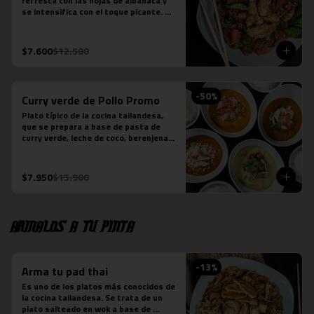
refresca con las hojas de albahaca y 
se intensifica con el toque picante. 
Arroz jazmín, cebolla morada, tomate, 
pollo y salsa picante.

*Plato levemente picante
$7.600
$12.500
-
50
%
Curry verde de Pollo Promo
Plato típico de la cocina tailandesa, 
que se prepara a base de pasta de 
curry verde, leche de coco, berenjenas, 
pollo, cebolla y albahaca.  (contiene 
salsa de pescado).
$7.950
$15.900
Armalos a tu pinta
-
13
%
Arma tu pad thai
Es uno de los platos más conocidos de 
la cocina tailandesa. Se trata de un 
plato salteado en wok a base de 