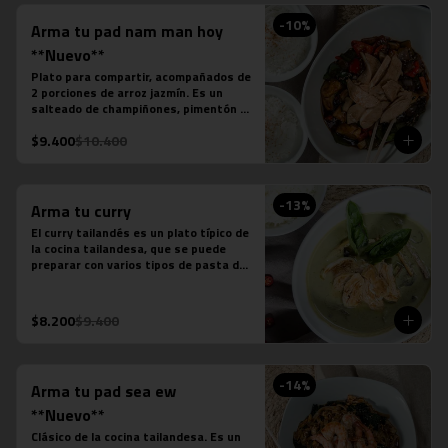
-
10
%
Arma tu pad nam man hoy
**Nuevo**
Plato para compartir, acompañados de 
2 porciones de arroz jazmín. Es un 
salteado de champiñones, pimentón 
verde, pimentón rojo, cebolla, cebollín 
$9.400
$10.400
verde, salsa de soya, salsa de ostra, 
salsa de pescado, salsa picante y la 
proteína que desees agregar.
-
13
%
Arma tu curry
El curry tailandés es un plato típico de 
la cocina tailandesa, que se puede 
preparar con varios tipos de pasta de 
curry, leche de coco, salsa de pescado 
y distintas proteínas o verduras. Es un 
plato levemente picante.

$8.200
$9.400
Estos son los ingredientes que 
acompañas los distintos currys que 
puedes seleccionar:

-Amarillo: Zanahoria, repollo y cebollín

-
14
%
Arma tu pad sea ew
-Massaman: Papas, tamarindo y maní

-Panang: Maní y pimentón rojo

**Nuevo**
-Rojo: Cebolla morada, albahaca 
Clásico de la cocina tailandesa. Es un 
fresca, jugo de piña y tomate
