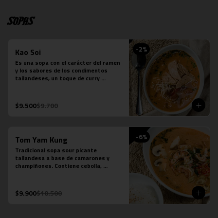
Sopas
-
2
%
Kao Soi
Es una sopa con el carácter del ramen 
y los sabores de los condimentos 
tailandeses, un toque de curry 
massaman un toque de leche de coco, 
caldo de verduras, reducción de caldo 
de tocino, cilantro, repollo cocido, 
$9.500
$9.700
cebolla morada, fideos de huevo y 
pollo.
-
6
%
Tom Yam Kung
Tradicional sopa sour picante 
tailandesa a base de camarones y 
champiñones. Contiene cebolla, 
cilantro especies thai y leche de coco.
$9.900
$10.500