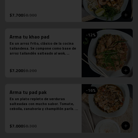
fideos de arroz, salsa de pescado, 
salsa de tamarindo, repollo, zanahoria, 
cebolla, maní, cebollín, cilantro, diente 
$7.700
$8.900
de dragón y limón sutil. Se acompaña 
de distintas proteínas.
-
12
%
Arma tu khao pad
Es un arroz frito, clásico de la cocina 
tailandesa. Se compone como base de 
arroz tailandés salteado al wok, 
cebollín, tomate y zanahoria. Contiene 
salsa de ostra, salsa de pescado y 
salsa tamarindo.
$7.200
$8.200
-
16
%
Arma tu pad pak
Es un plato repleto de verduras 
salteadas con mucho sabor. Tomate, 
cebolla, zanahoria y champiñón parís. 
Se acompaña de una porción de arroz 
jazmín. Contiene salsa de ostra y salsa 
de pescado.
$7.000
$8.300