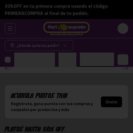
30%OFF en tu primera compra usando el código
PRIMERACOMPRA al final de tu pedido.
Abrir menu de navegación
Login
¿Dónde quieres pedir?
Promociones nocturnas
Liquidos
Porciones Extra
Acumula
Puntos Thai
Únete
Regístrate, gana puntos con tus compras y
canjealos por productos y más
Platos hasta 50% OFF