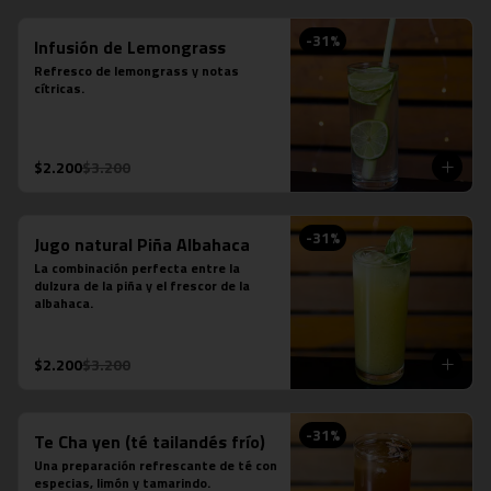
-
31
%
Infusión de Lemongrass
Refresco de lemongrass y notas 
cítricas.
$2.200
$3.200
-
31
%
Jugo natural Piña Albahaca
La combinación perfecta entre la 
dulzura de la piña y el frescor de la 
albahaca.
$2.200
$3.200
-
31
%
Te Cha yen (té tailandés frío)
Una preparación refrescante de té con 
especias, limón y tamarindo.