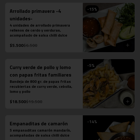
-
15
%
Arrollado primavera -4
unidades-
4 unidades de arrollado primavera 
rellenos de cerdo y verduras, 
acompañado de salsa chilli dulce
$5.500
$6.500
-
5
%
Curry verde de pollo y lomo
con papas fritas familiares
Bandeja de 800 gr. de papas fritas 
recubiertas de curry verde, cebolla, 
lomo y pollo
$18.500
$19.500
-
14
%
Empanaditas de camarón
5 empanaditas camarón mandarín, 
acompañadas de salsa chilli dulce