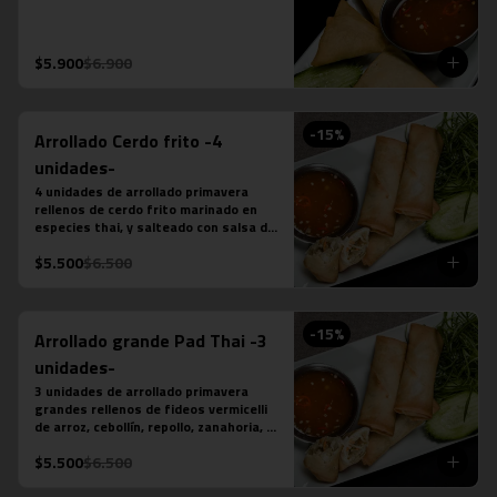
$5.900
$6.900
-
15
%
Arrollado Cerdo frito -4
unidades-
4 unidades de arrollado primavera 
rellenos de cerdo frito marinado en 
especies thai, y salteado con salsa de 
ostra, ajo, ají, pimienta y azúcar, 
$5.500
$6.500
acompañado de salsa chilli dulce.
-
15
%
Arrollado grande Pad Thai -3
unidades-
3 unidades de arrollado primavera 
grandes rellenos de fideos vermicelli 
de arroz, cebollín, repollo, zanahoria, 
pollo y salsa pad thai, acompañado de 
$5.500
$6.500
salsa chilli dulce