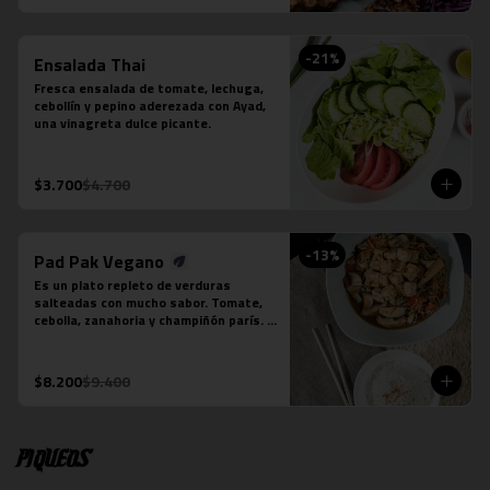
-
21
%
Ensalada Thai
Fresca ensalada de tomate, lechuga, 
cebollín y pepino aderezada con Ayad, 
una vinagreta dulce picante.
$3.700
$4.700
-
13
%
Pad Pak Vegano
Es un plato repleto de verduras 
salteadas con mucho sabor. Tomate, 
cebolla, zanahoria y champiñón parís. 
Su salsa es una preparación especial 
vegana. Se acompaña de una porción 
de arroz jazmín.  Foto referencial, el 
$8.200
$9.400
tofu es un extra.
Piqueos