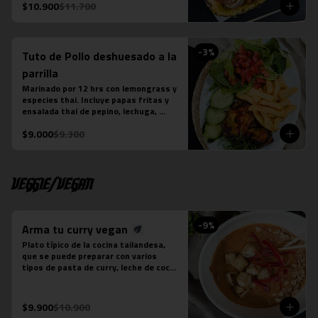
La fotografÍa es referencial, para 
$10.900
$11.700
delivery no se envÍa cuenco de piña.
-
3
%
Tuto de Pollo deshuesado a la
parrilla
Marinado por 12 hrs con lemongrass y 
especies thai. Incluye papas fritas y 
ensalada thai de pepino, lechuga, 
tomate y cebollín. Aderezada con Ayad.
$9.000
$9.300
Veggie/Vegan
-
9
%
Arma tu curry vegan
Plato típico de la cocina tailandesa, 
que se puede preparar con varios 
tipos de pasta de curry, leche de coco 
y tofu. Es un plato levemente picante. 
No contiene salsa de pescado.

Estos son los ingredientes que 
$9.900
$10.900
acompañas los distintos currys que 