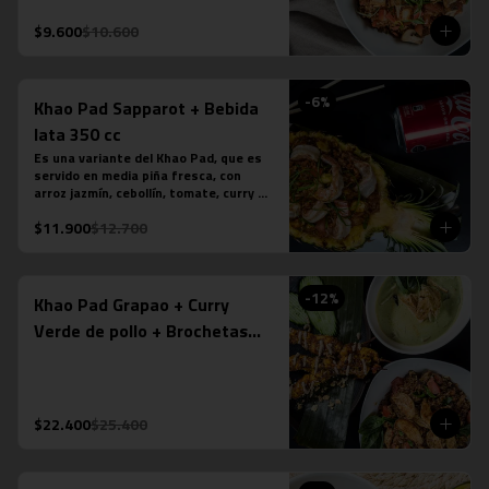
tamarindo. Más nuestro ice tea 
tailandés.
$9.600
$10.600
-
6
%
Khao Pad Sapparot + Bebida
lata 350 cc
Es una variante del Khao Pad, que es 
servido en media piña fresca, con 
arroz jazmín, cebollín, tomate, curry 
rojo y camarones (6 unidades). *Plato 
$11.900
$12.700
levemente picante. Más bebida en lata 
a tu elección.

*La fotografÍa es referencial, para 
delivery no se envÍa cuenco de piña.
-
12
%
Khao Pad Grapao + Curry
Verde de pollo + Brochetas
Saté Gai de pollo
$22.400
$25.400