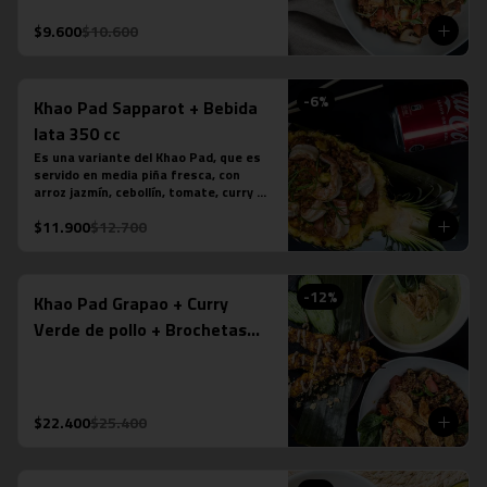
tamarindo. Más nuestro ice tea 
tailandés.
$9.600
$10.600
-
6
%
Khao Pad Sapparot + Bebida
lata 350 cc
Es una variante del Khao Pad, que es 
servido en media piña fresca, con 
arroz jazmín, cebollín, tomate, curry 
rojo y camarones (6 unidades). *Plato 
$11.900
$12.700
levemente picante. Más bebida en lata 
a tu elección.

*La fotografÍa es referencial, para 
delivery no se envÍa cuenco de piña.
-
12
%
Khao Pad Grapao + Curry
Verde de pollo + Brochetas
Saté Gai de pollo
$22.400
$25.400