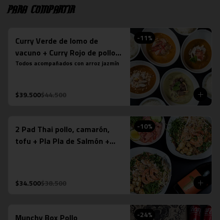
Para compartir
-
11
%
Curry Verde de lomo de
vacuno + Curry Rojo de pollo +
Curry Panang + Curry
Todos acompañados con arroz jazmín
Massaman de pollo
$39.500
$44.500
-
10
%
2 Pad Thai pollo, camarón,
tofu + Pla Pla de Salmón +
Espumante Misiones de
Rengo (750ml)
$34.500
$38.500
-
24
%
Munchy Box Pollo