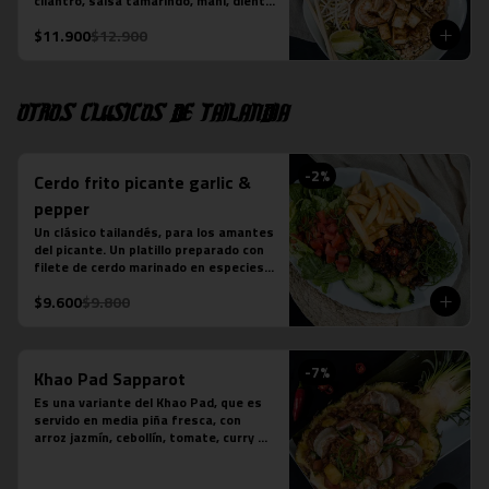
cilantro, salsa tamarindo, maní, diente 
de dragón, limón sutil, camarón (3 
$11.900
$12.900
unidades), tofu y pollo. Más jugo 
natural piña albahaca.
Otros clásicos de Tailandia
-
2
%
Cerdo frito picante garlic &
pepper
Un clásico tailandés, para los amantes 
del picante. Un platillo preparado con 
filete de cerdo marinado en especies 
thai, frito y salteado con salsa de 
$9.600
$9.800
ostra, ajo, ají, pimienta y azúcar. 
Acompañado de ensalada thai de 
lechuga y pepino.

*En local Merced se acompaña además 
-
7
%
con arroz jazmín

Khao Pad Sapparot
*En local Tobalaba se acompaña 
Es una variante del Khao Pad, que es 
además con papas fritas
servido en media piña fresca, con 
arroz jazmín, cebollín, tomate, curry 
rojo y camarones (6 unidades). 

*Plato levemente picante
