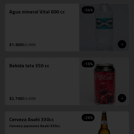
-
34
%
Agua mineral Vital 600 cc
$1.900
$2.900
-
16
%
Bebida lata 350 cc
$2.700
$3.200
-
26
%
Cerveza Asahi 330cc
Cerveza japonesa Asahi 330cc