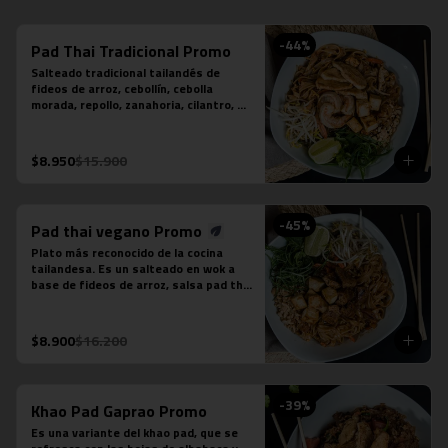
-
44
%
Pad Thai Tradicional Promo
Salteado tradicional tailandés de 
fideos de arroz, cebollín, cebolla 
morada, repollo, zanahoria, cilantro, 
huevo, salsa tamarindo, maní, diente 
de dragón, limón sutil, camarón (3 
unidades), tofu y pollo.
$8.950
$15.900
-
45
%
Pad thai vegano Promo
Plato más reconocido de la cocina 
tailandesa. Es un salteado en wok a 
base de fideos de arroz, salsa pad thai 
vegetariana, repollo, zanahoria, 
cebolla, maní, cebollín, cilantro, diente 
de dragón, tofu y limón sutil. No 
$8.900
$16.200
contiene salsa de pescado ni salsa de 
ostra.
-
39
%
Khao Pad Gaprao Promo
Es una variante del khao pad, que se 