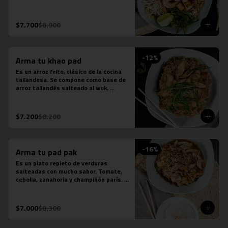
fideos de arroz, salsa de pescado, 
salsa de tamarindo, repollo, zanahoria, 
cebolla, maní, cebollín, cilantro, diente 
$7.700
$8.900
de dragón y limón sutil. Se acompaña 
de distintas proteínas.
-
12
%
Arma tu khao pad
Es un arroz frito, clásico de la cocina 
tailandesa. Se compone como base de 
arroz tailandés salteado al wok, 
cebollín, tomate y zanahoria. Contiene 
salsa de ostra, salsa de pescado y 
salsa tamarindo.
$7.200
$8.200
-
16
%
Arma tu pad pak
Es un plato repleto de verduras 
salteadas con mucho sabor. Tomate, 
cebolla, zanahoria y champiñón parís. 
Se acompaña de una porción de arroz 
jazmín. Contiene salsa de ostra y salsa 
de pescado.
$7.000
$8.300