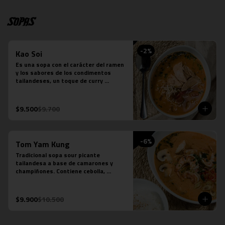
Sopas
-
2
%
Kao Soi
Es una sopa con el carácter del ramen 
y los sabores de los condimentos 
tailandeses, un toque de curry 
massaman un toque de leche de coco, 
caldo de verduras, reducción de caldo 
de tocino, cilantro, repollo cocido, 
$9.500
$9.700
cebolla morada, fideos de huevo y 
pollo.
-
6
%
Tom Yam Kung
Tradicional sopa sour picante 
tailandesa a base de camarones y 
champiñones. Contiene cebolla, 
cilantro especies thai y leche de coco.
$9.900
$10.500