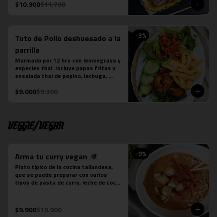
La fotografÍa es referencial, para 
$10.900
$11.700
delivery no se envÍa cuenco de piña.
-
3
%
Tuto de Pollo deshuesado a la
parrilla
Marinado por 12 hrs con lemongrass y 
especies thai. Incluye papas fritas y 
ensalada thai de pepino, lechuga, 
tomate y cebollín. Aderezada con Ayad.
$9.000
$9.300
Veggie/Vegan
-
9
%
Arma tu curry vegan
Plato típico de la cocina tailandesa, 
que se puede preparar con varios 
tipos de pasta de curry, leche de coco 
y tofu. Es un plato levemente picante. 
No contiene salsa de pescado.

Estos son los ingredientes que 
$9.900
$10.900
acompañas los distintos currys que 