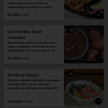
pollo marinadas en cúrcuma y 
aderezadas en la original receta 
casera saté en base a leche de coco, 
$6.900
$7.400
azúcar de palma, semillas de cilantro, 
tamarindo y ají.
-
15
%
Luk Chin Moo Tod (5
Unidades)
Meatball de cerdo con un delicioso 
sabor a jengibre, salteadas al wok y 
aderezadas con salsa barbecue de 
piña.
$5.500
$6.500
-
4
%
Pla Pla de Salmón
Ceviche tailandés de salmón marinado 
en limón sutil, azúcar, salsa de 
pescado, ají, lemongrass y limakaffir
$10.900
$11.400