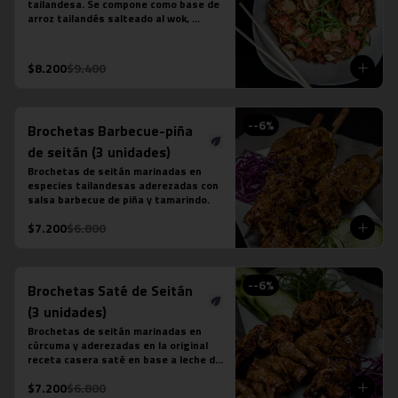
tailandesa. Se compone como base de 
arroz tailandés salteado al wok, 
cebollín, tomate, zanahoria, tofu y 
salsa khao pad vegetariana. No 
contiene salsa de ostra ni salsa de 
$8.200
$9.400
pescado.
-
-6
%
Brochetas Barbecue-piña
de seitán (3 unidades)
Brochetas de seitán marinadas en 
especies tailandesas aderezadas con 
salsa barbecue de piña y tamarindo.
$7.200
$6.800
-
-6
%
Brochetas Saté de Seitán
(3 unidades)
Brochetas de seitán marinadas en 
cúrcuma y aderezadas en la original 
receta casera saté en base a leche de 
coco, azúcar de palma, semillas de 
$7.200
$6.800
cilantro, tamarindo y ají.