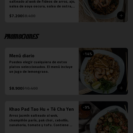
salteado al wok de fideos de arroz, ajo, 
-Verde: Berenjenas, cebolla morada y 
salsa de soya oscura, salsa de ostra, 
albahaca fresca
hojas de brócoli y la proteína que 
$7.200
$8.400
elijas. Plato preparado sobre la base 
de salsa picante.
Promociones
-
14
%
Menú diario
Puedes elegir cualquiera de estos 
platos seleccionados. El menú incluye 
un jugo de lemongrass.
$8.900
$10.400
-
9
%
Khao Pad Tao Hu + Té Cha Yen
Arroz jazmín salteado al wok, 
champiñón parís, pak choi , cebollín, 
zanahoria, tomate y tofu. Contiene 
salsa de ostra vegetariana y salsa de 