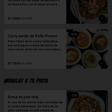
refresca con las hojas de albahaca y 
se intensifica con el toque picante. 
Arroz jazmín, cebolla morada, tomate, 
pollo y salsa picante.

*Plato levemente picante
$7.600
$12.500
-
50
%
Curry verde de Pollo Promo
Plato típico de la cocina tailandesa, 
que se prepara a base de pasta de 
curry verde, leche de coco, berenjenas, 
pollo, cebolla y albahaca.  (contiene 
salsa de pescado).
$7.950
$15.900
Armalos a tu pinta
-
13
%
Arma tu pad thai
Es uno de los platos más conocidos de 
la cocina tailandesa. Se trata de un 
plato salteado en wok a base de 