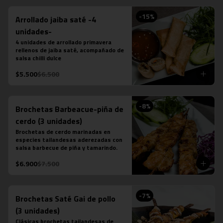
-
15
%
Arrollado jaiba saté -4
unidades-
4 unidades de arrollado primavera 
rellenos de jaiba saté, acompañado de 
salsa chilli dulce
$5.500
$6.500
-
8
%
Brochetas Barbeacue-piña de
cerdo (3 unidades)
Brochetas de cerdo marinadas en 
especies tailandesas aderezadas con 
salsa barbecue de piña y tamarindo.
$6.900
$7.500
-
7
%
Brochetas Saté Gai de pollo
(3 unidades)
Clásicas brochetas tailandesas de 