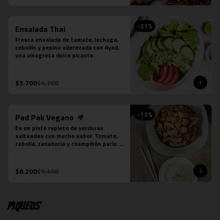
-
21
%
Ensalada Thai
Fresca ensalada de tomate, lechuga, 
cebollín y pepino aderezada con Ayad, 
una vinagreta dulce picante.
$3.700
$4.700
-
13
%
Pad Pak Vegano
Es un plato repleto de verduras 
salteadas con mucho sabor. Tomate, 
cebolla, zanahoria y champiñón parís. 
Su salsa es una preparación especial 
vegana. Se acompaña de una porción 
de arroz jazmín.  Foto referencial, el 
$8.200
$9.400
tofu es un extra.
Piqueos