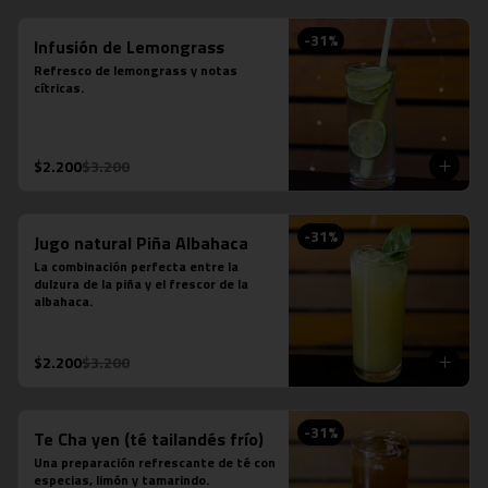
-
31
%
Infusión de Lemongrass
Refresco de lemongrass y notas 
cítricas.
$2.200
$3.200
-
31
%
Jugo natural Piña Albahaca
La combinación perfecta entre la 
dulzura de la piña y el frescor de la 
albahaca.
$2.200
$3.200
-
31
%
Te Cha yen (té tailandés frío)
Una preparación refrescante de té con 
especias, limón y tamarindo.