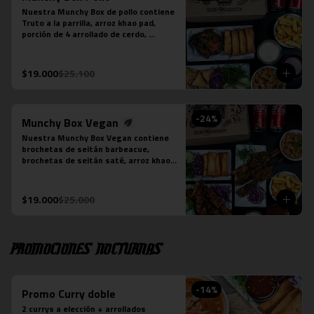
Nuestra Munchy Box de pollo contiene 
Truto a la parrilla, arroz khao pad, 
porción de 4 arrollado de cerdo, 
porción de 5 empanaditas de camarón, 
papas fritas individual y 2 bebidas en 
lata a tu elección.
$19.000
$25.100
-
24
%
Munchy Box Vegan
Nuestra Munchy Box Vegan contiene 
brochetas de seitán barbeacue, 
brochetas de seitán saté, arroz khao 
pad vegano, porción de 4 arrollado de 
tofu, papas fritas individual y 2 
bebidas en lata a tu elección.
$19.000
$25.000
Promociones nocturnas
-
14
%
Promo Curry doble
2 currys a elección + arrollados 