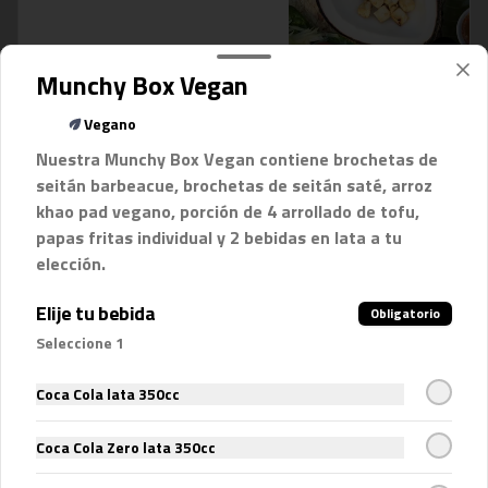
$2.500
Munchy Box Vegan
Vegano
Nuestra Munchy Box Vegan contiene brochetas de
seitán barbeacue, brochetas de seitán saté, arroz
khao pad vegano, porción de 4 arrollado de tofu,
papas fritas individual y 2 bebidas en lata a tu
elección.
Elije tu bebida
Obligatorio
Conócenos
Seleccione 1
Contáctanos
Coca Cola lata 350cc
Términos y condiciones
Política de privacidad
Coca Cola Zero lata 350cc