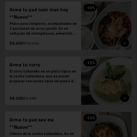
-
10
%
Arma tu pad nam man hoy
**Nuevo**
Plato para compartir, acompañados de 
2 porciones de arroz jazmín. Es un 
salteado de champiñones, pimentón 
verde, pimentón rojo, cebolla, cebollín 
$9.400
$10.400
verde, salsa de soya, salsa de ostra, 
salsa de pescado, salsa picante y la 
proteína que desees agregar.
-
13
%
Arma tu curry
El curry tailandés es un plato típico de 
la cocina tailandesa, que se puede 
preparar con varios tipos de pasta de 
curry, leche de coco, salsa de pescado 
y distintas proteínas o verduras. Es un 
plato levemente picante.

$8.200
$9.400
Estos son los ingredientes que 
acompañas los distintos currys que 
puedes seleccionar:

-Amarillo: Zanahoria, repollo y cebollín

-
14
%
Arma tu pad sea ew
-Massaman: Papas, tamarindo y maní

-Panang: Maní y pimentón rojo

**Nuevo**
-Rojo: Cebolla morada, albahaca 
Clásico de la cocina tailandesa. Es un 
fresca, jugo de piña y tomate
