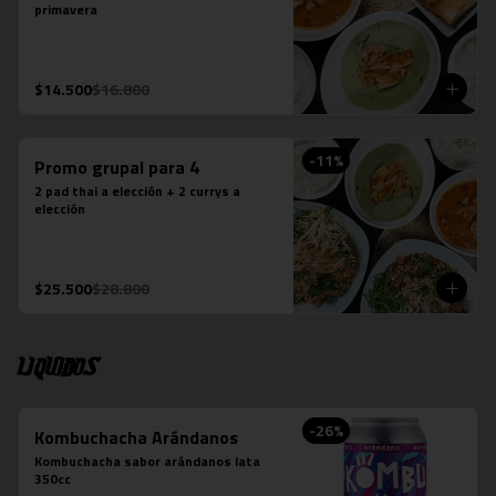
primavera
$14.500
$16.800
-
11
%
Promo grupal para 4
2 pad thai a elección + 2 currys a 
elección
$25.500
$28.800
Liquidos
-
26
%
Kombuchacha Arándanos
Kombuchacha sabor arándanos lata 
350cc