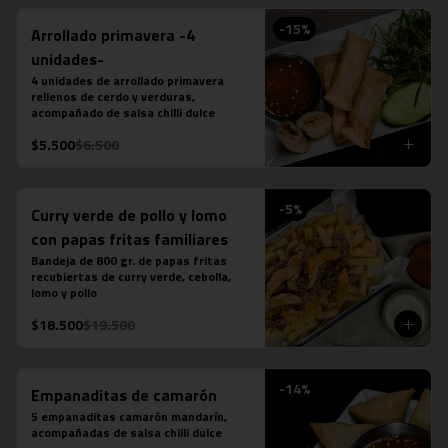
-
15
%
Arrollado primavera -4
unidades-
4 unidades de arrollado primavera 
rellenos de cerdo y verduras, 
acompañado de salsa chilli dulce
$5.500
$6.500
-
5
%
Curry verde de pollo y lomo
con papas fritas familiares
Bandeja de 800 gr. de papas fritas 
recubiertas de curry verde, cebolla, 
lomo y pollo
$18.500
$19.500
-
14
%
Empanaditas de camarón
5 empanaditas camarón mandarín, 
acompañadas de salsa chilli dulce