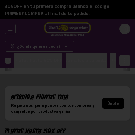
30%OFF en tu primera compra usando el código
PRIMERACOMPRA al final de tu pedido.
Abrir menu de navegación
Login
¿Dónde quieres pedir?
Platos hasta 50% OFF
Armalos a tu pinta
Promocion
Acumula
Puntos Thai
Únete
Regístrate, gana puntos con tus compras y
canjealos por productos y más
Platos hasta 50% OFF