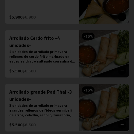
$5.900
$6.900
-
15
%
Arrollado Cerdo frito -4
unidades-
4 unidades de arrollado primavera 
rellenos de cerdo frito marinado en 
especies thai, y salteado con salsa de 
ostra, ajo, ají, pimienta y azúcar, 
$5.500
$6.500
acompañado de salsa chilli dulce.
-
15
%
Arrollado grande Pad Thai -3
unidades-
3 unidades de arrollado primavera 
grandes rellenos de fideos vermicelli 
de arroz, cebollín, repollo, zanahoria, 
pollo y salsa pad thai, acompañado de 
$5.500
$6.500
salsa chilli dulce