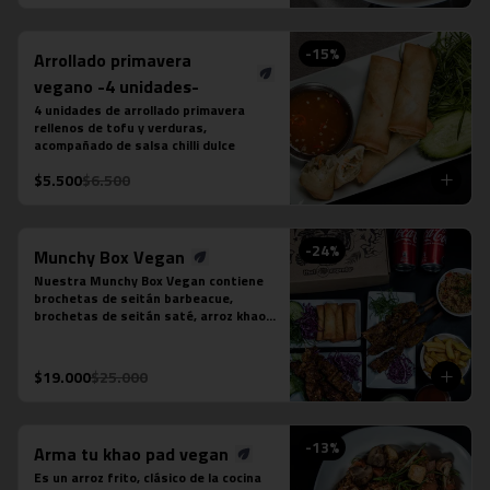
puedes seleccionar:

-Amarillo: Zanahoria, repollo y cebollín

-Massaman: Papas, tamarindo y maní

-
15
%
Arrollado primavera
-Panang: Maní y pimentón rojo

-Rojo: Cebolla morada, albahaca 
vegano -4 unidades-
fresca, jugo de piña y tomate

4 unidades de arrollado primavera 
-Verde: Berenjenas, cebolla morada y 
rellenos de tofu y verduras, 
albahaca fresca
acompañado de salsa chilli dulce
$5.500
$6.500
-
24
%
Munchy Box Vegan
Nuestra Munchy Box Vegan contiene 
brochetas de seitán barbeacue, 
brochetas de seitán saté, arroz khao 
pad vegano, porción de 4 arrollado de 
tofu, papas fritas individual y 2 
bebidas en lata a tu elección.
$19.000
$25.000
-
13
%
Arma tu khao pad vegan
Es un arroz frito, clásico de la cocina 