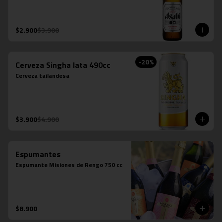
$2.900
$3.900
-
20
%
Cerveza Singha lata 490cc
Cerveza tailandesa
$3.900
$4.900
Espumantes
Espumante Misiones de Rengo 750 cc
$8.900