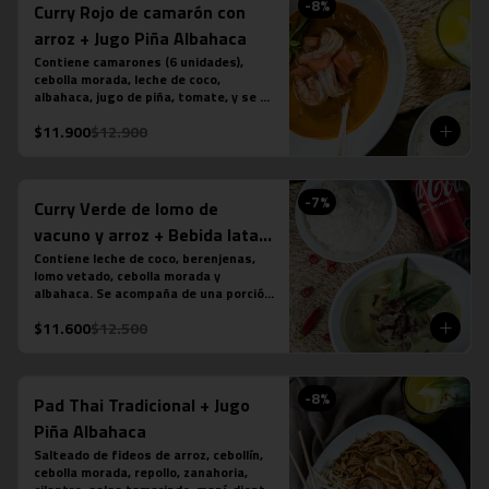
-
8
%
Curry Rojo de camarón con
arroz + Jugo Piña Albahaca
Contiene camarones (6 unidades), 
cebolla morada, leche de coco, 
albahaca, jugo de piña, tomate, y se 
acompaña de una porción de arroz 
$11.900
$12.900
jazmín. (contiene salsa de pescado). 
Más jugo natural piña albahaca.
-
7
%
Curry Verde de lomo de
vacuno y arroz + Bebida lata
350 cc
Contiene leche de coco, berenjenas, 
lomo vetado, cebolla morada y 
albahaca. Se acompaña de una porción 
de arroz jazmín. (contiene salsa de 
$11.600
$12.500
pescado). Más bebida en lata a tu 
elección.
-
8
%
Pad Thai Tradicional + Jugo
Piña Albahaca
Salteado de fideos de arroz, cebollín, 
cebolla morada, repollo, zanahoria, 