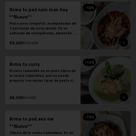
-
10
%
Arma tu pad nam man hoy
**Nuevo**
Plato para compartir, acompañados de 
2 porciones de arroz jazmín. Es un 
salteado de champiñones, pimentón 
verde, pimentón rojo, cebolla, cebollín 
$9.400
$10.400
verde, salsa de soya, salsa de ostra, 
salsa de pescado, salsa picante y la 
proteína que desees agregar.
-
13
%
Arma tu curry
El curry tailandés es un plato típico de 
la cocina tailandesa, que se puede 
preparar con varios tipos de pasta de 
curry, leche de coco, salsa de pescado 
y distintas proteínas o verduras. Es un 
plato levemente picante.

$8.200
$9.400
Estos son los ingredientes que 
acompañas los distintos currys que 
puedes seleccionar:

-Amarillo: Zanahoria, repollo y cebollín

-
14
%
Arma tu pad sea ew
-Massaman: Papas, tamarindo y maní

-Panang: Maní y pimentón rojo

**Nuevo**
-Rojo: Cebolla morada, albahaca 
Clásico de la cocina tailandesa. Es un 
fresca, jugo de piña y tomate
