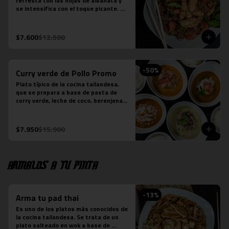
refresca con las hojas de albahaca y 
se intensifica con el toque picante. 
Arroz jazmín, cebolla morada, tomate, 
pollo y salsa picante.

*Plato levemente picante
$7.600
$12.500
-
50
%
Curry verde de Pollo Promo
Plato típico de la cocina tailandesa, 
que se prepara a base de pasta de 
curry verde, leche de coco, berenjenas, 
pollo, cebolla y albahaca.  (contiene 
salsa de pescado).
$7.950
$15.900
Armalos a tu pinta
-
13
%
Arma tu pad thai
Es uno de los platos más conocidos de 
la cocina tailandesa. Se trata de un 
plato salteado en wok a base de 