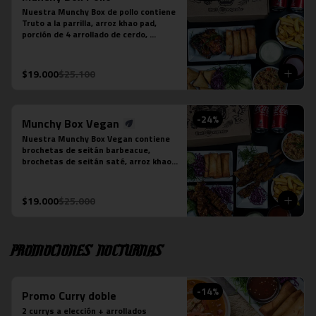
Nuestra Munchy Box de pollo contiene 
Truto a la parrilla, arroz khao pad, 
porción de 4 arrollado de cerdo, 
porción de 5 empanaditas de camarón, 
papas fritas individual y 2 bebidas en 
lata a tu elección.
$19.000
$25.100
-
24
%
Munchy Box Vegan
Nuestra Munchy Box Vegan contiene 
brochetas de seitán barbeacue, 
brochetas de seitán saté, arroz khao 
pad vegano, porción de 4 arrollado de 
tofu, papas fritas individual y 2 
bebidas en lata a tu elección.
$19.000
$25.000
Promociones nocturnas
-
14
%
Promo Curry doble
2 currys a elección + arrollados 