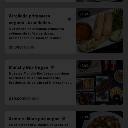
puedes seleccionar:

-Amarillo: Zanahoria, repollo y cebollín

-Massaman: Papas, tamarindo y maní

-
15
%
Arrollado primavera
-Panang: Maní y pimentón rojo

-Rojo: Cebolla morada, albahaca 
vegano -4 unidades-
fresca, jugo de piña y tomate

4 unidades de arrollado primavera 
-Verde: Berenjenas, cebolla morada y 
rellenos de tofu y verduras, 
albahaca fresca
acompañado de salsa chilli dulce
$5.500
$6.500
-
24
%
Munchy Box Vegan
Nuestra Munchy Box Vegan contiene 
brochetas de seitán barbeacue, 
brochetas de seitán saté, arroz khao 
pad vegano, porción de 4 arrollado de 
tofu, papas fritas individual y 2 
bebidas en lata a tu elección.
$19.000
$25.000
-
13
%
Arma tu khao pad vegan
Es un arroz frito, clásico de la cocina 