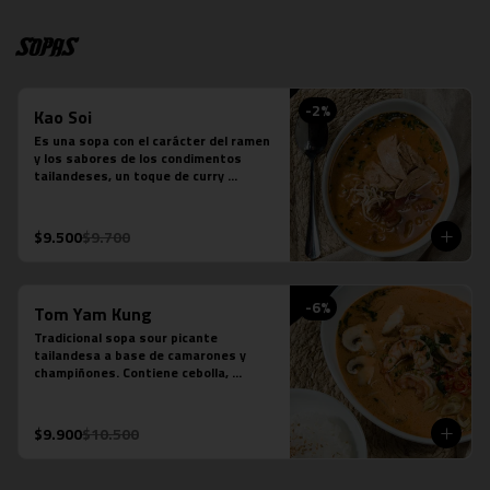
Sopas
-
2
%
Kao Soi
Es una sopa con el carácter del ramen 
y los sabores de los condimentos 
tailandeses, un toque de curry 
massaman un toque de leche de coco, 
caldo de verduras, reducción de caldo 
de tocino, cilantro, repollo cocido, 
$9.500
$9.700
cebolla morada, fideos de huevo y 
pollo.
-
6
%
Tom Yam Kung
Tradicional sopa sour picante 
tailandesa a base de camarones y 
champiñones. Contiene cebolla, 
cilantro especies thai y leche de coco.
$9.900
$10.500