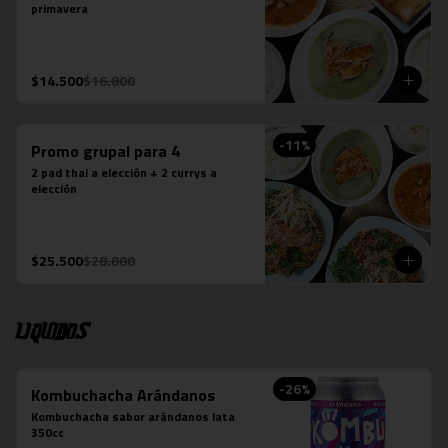
primavera
$14.500
$16.800
-
11
%
Promo grupal para 4
2 pad thai a elección + 2 currys a 
elección
$25.500
$28.800
Liquidos
-
26
%
Kombuchacha Arándanos
Kombuchacha sabor arándanos lata 
350cc