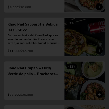
tamarindo. Más nuestro ice tea 
tailandés.
$9.600
$10.600
-
6
%
Khao Pad Sapparot + Bebida
lata 350 cc
Es una variante del Khao Pad, que es 
servido en media piña fresca, con 
arroz jazmín, cebollín, tomate, curry 
rojo y camarones (6 unidades). *Plato 
$11.900
$12.700
levemente picante. Más bebida en lata 
a tu elección.

*La fotografÍa es referencial, para 
delivery no se envÍa cuenco de piña.
-
12
%
Khao Pad Grapao + Curry
Verde de pollo + Brochetas
Saté Gai de pollo
$22.400
$25.400