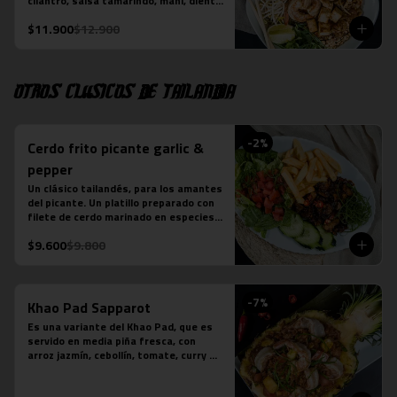
cilantro, salsa tamarindo, maní, diente 
de dragón, limón sutil, camarón (3 
$11.900
$12.900
unidades), tofu y pollo. Más jugo 
natural piña albahaca.
Otros clásicos de Tailandia
-
2
%
Cerdo frito picante garlic &
pepper
Un clásico tailandés, para los amantes 
del picante. Un platillo preparado con 
filete de cerdo marinado en especies 
thai, frito y salteado con salsa de 
$9.600
$9.800
ostra, ajo, ají, pimienta y azúcar. 
Acompañado de ensalada thai de 
lechuga y pepino.

*En local Merced se acompaña además 
-
7
%
con arroz jazmín

Khao Pad Sapparot
*En local Tobalaba se acompaña 
Es una variante del Khao Pad, que es 
además con papas fritas
servido en media piña fresca, con 
arroz jazmín, cebollín, tomate, curry 
rojo y camarones (6 unidades). 

*Plato levemente picante
