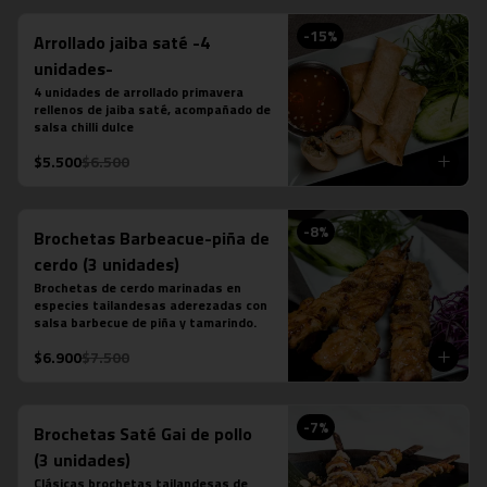
-
15
%
Arrollado jaiba saté -4
unidades-
4 unidades de arrollado primavera 
rellenos de jaiba saté, acompañado de 
salsa chilli dulce
$5.500
$6.500
-
8
%
Brochetas Barbeacue-piña de
cerdo (3 unidades)
Brochetas de cerdo marinadas en 
especies tailandesas aderezadas con 
salsa barbecue de piña y tamarindo.
$6.900
$7.500
-
7
%
Brochetas Saté Gai de pollo
(3 unidades)
Clásicas brochetas tailandesas de 