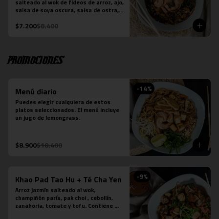
salteado al wok de fideos de arroz, ajo, 
-Verde: Berenjenas, cebolla morada y 
salsa de soya oscura, salsa de ostra, 
albahaca fresca
hojas de brócoli y la proteína que 
$7.200
$8.400
elijas. Plato preparado sobre la base 
de salsa picante.
Promociones
-
14
%
Menú diario
Puedes elegir cualquiera de estos 
platos seleccionados. El menú incluye 
un jugo de lemongrass.
$8.900
$10.400
-
9
%
Khao Pad Tao Hu + Té Cha Yen
Arroz jazmín salteado al wok, 
champiñón parís, pak choi , cebollín, 
zanahoria, tomate y tofu. Contiene 
salsa de ostra vegetariana y salsa de 