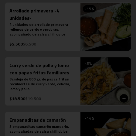
-
15
%
Arrollado primavera -4
unidades-
4 unidades de arrollado primavera 
rellenos de cerdo y verduras, 
acompañado de salsa chilli dulce
$5.500
$6.500
-
5
%
Curry verde de pollo y lomo
con papas fritas familiares
Bandeja de 800 gr. de papas fritas 
recubiertas de curry verde, cebolla, 
lomo y pollo
$18.500
$19.500
-
14
%
Empanaditas de camarón
5 empanaditas camarón mandarín, 
acompañadas de salsa chilli dulce