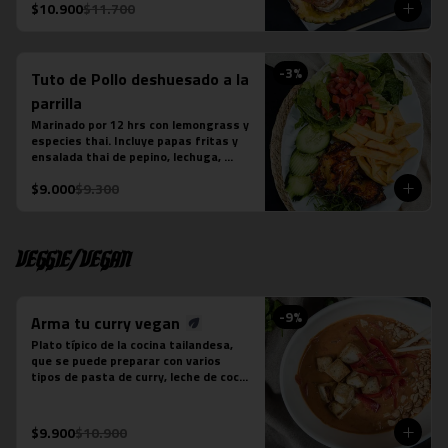
La fotografÍa es referencial, para 
$10.900
$11.700
delivery no se envÍa cuenco de piña.
-
3
%
Tuto de Pollo deshuesado a la
parrilla
Marinado por 12 hrs con lemongrass y 
especies thai. Incluye papas fritas y 
ensalada thai de pepino, lechuga, 
tomate y cebollín. Aderezada con Ayad.
$9.000
$9.300
Veggie/Vegan
-
9
%
Arma tu curry vegan
Plato típico de la cocina tailandesa, 
que se puede preparar con varios 
tipos de pasta de curry, leche de coco 
y tofu. Es un plato levemente picante. 
No contiene salsa de pescado.

Estos son los ingredientes que 
$9.900
$10.900
acompañas los distintos currys que 