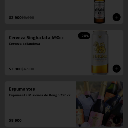
$2.900
$3.900
-
20
%
Cerveza Singha lata 490cc
Cerveza tailandesa
$3.900
$4.900
Espumantes
Espumante Misiones de Rengo 750 cc
$8.900