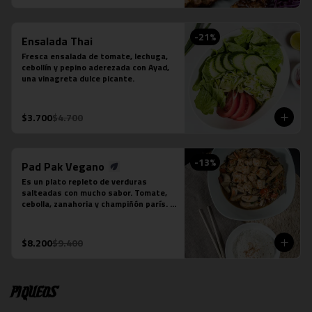
-
21
%
Ensalada Thai
Fresca ensalada de tomate, lechuga, 
cebollín y pepino aderezada con Ayad, 
una vinagreta dulce picante.
$3.700
$4.700
-
13
%
Pad Pak Vegano
Es un plato repleto de verduras 
salteadas con mucho sabor. Tomate, 
cebolla, zanahoria y champiñón parís. 
Su salsa es una preparación especial 
vegana. Se acompaña de una porción 
de arroz jazmín.  Foto referencial, el 
$8.200
$9.400
tofu es un extra.
Piqueos