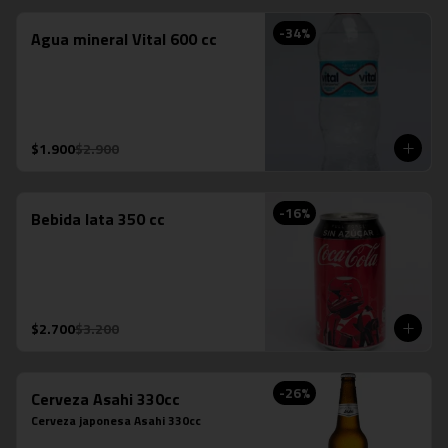
-
34
%
Agua mineral Vital 600 cc
$1.900
$2.900
-
16
%
Bebida lata 350 cc
$2.700
$3.200
-
26
%
Cerveza Asahi 330cc
Cerveza japonesa Asahi 330cc