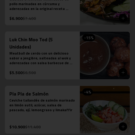
pollo marinadas en cúrcuma y 
aderezadas en la original receta 
casera saté en base a leche de coco, 
$6.900
$7.400
azúcar de palma, semillas de cilantro, 
tamarindo y ají.
-
15
%
Luk Chin Moo Tod (5
Unidades)
Meatball de cerdo con un delicioso 
sabor a jengibre, salteadas al wok y 
aderezadas con salsa barbecue de 
piña.
$5.500
$6.500
-
4
%
Pla Pla de Salmón
Ceviche tailandés de salmón marinado 
en limón sutil, azúcar, salsa de 
pescado, ají, lemongrass y limakaffir
$10.900
$11.400