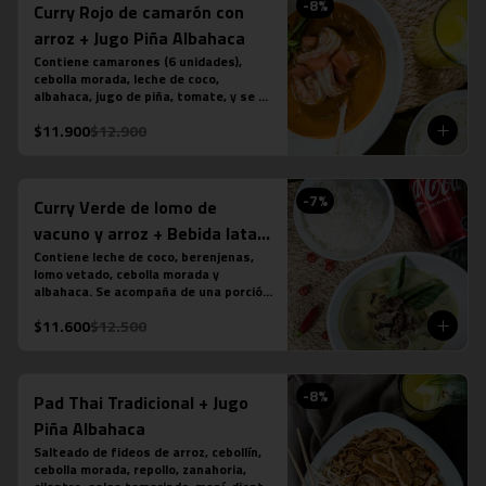
-
8
%
Curry Rojo de camarón con
arroz + Jugo Piña Albahaca
Contiene camarones (6 unidades), 
cebolla morada, leche de coco, 
albahaca, jugo de piña, tomate, y se 
acompaña de una porción de arroz 
$11.900
$12.900
jazmín. (contiene salsa de pescado). 
Más jugo natural piña albahaca.
-
7
%
Curry Verde de lomo de
vacuno y arroz + Bebida lata
350 cc
Contiene leche de coco, berenjenas, 
lomo vetado, cebolla morada y 
albahaca. Se acompaña de una porción 
de arroz jazmín. (contiene salsa de 
$11.600
$12.500
pescado). Más bebida en lata a tu 
elección.
-
8
%
Pad Thai Tradicional + Jugo
Piña Albahaca
Salteado de fideos de arroz, cebollín, 
cebolla morada, repollo, zanahoria, 