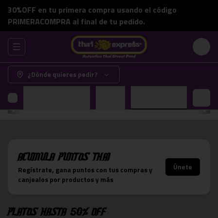
30%OFF en tu primera compra usando el código
PRIMERACOMPRA al final de tu pedido.
Abrir menu de navegación
Login
¿Dónde quieres pedir?
Promociones nocturnas
Liquidos
Porciones Extra
Acumula
Puntos Thai
Únete
Regístrate, gana puntos con tus compras y
canjealos por productos y más
Platos hasta 50% OFF