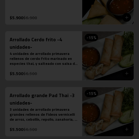
$5.900
$6.900
-
15
%
Arrollado Cerdo frito -4
unidades-
4 unidades de arrollado primavera 
rellenos de cerdo frito marinado en 
especies thai, y salteado con salsa de 
ostra, ajo, ají, pimienta y azúcar, 
$5.500
$6.500
acompañado de salsa chilli dulce.
-
15
%
Arrollado grande Pad Thai -3
unidades-
3 unidades de arrollado primavera 
grandes rellenos de fideos vermicelli 
de arroz, cebollín, repollo, zanahoria, 
pollo y salsa pad thai, acompañado de 
$5.500
$6.500
salsa chilli dulce