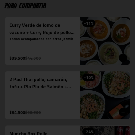
Para compartir
-
11
%
Curry Verde de lomo de
vacuno + Curry Rojo de pollo +
Curry Panang + Curry
Todos acompañados con arroz jazmín
Massaman de pollo
$39.500
$44.500
-
10
%
2 Pad Thai pollo, camarón,
tofu + Pla Pla de Salmón +
Espumante Misiones de
Rengo (750ml)
$34.500
$38.500
-
24
%
Munchy Box Pollo