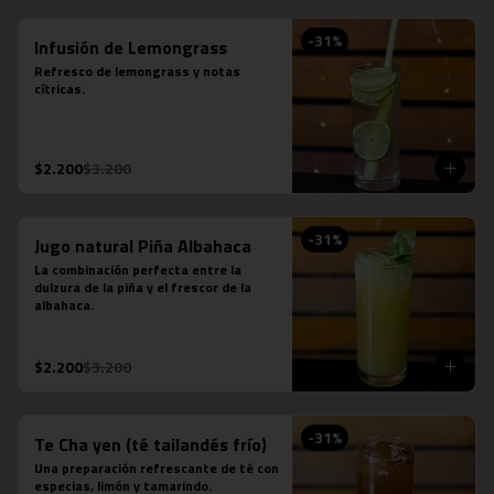
-
31
%
Infusión de Lemongrass
Refresco de lemongrass y notas 
cítricas.
$2.200
$3.200
-
31
%
Jugo natural Piña Albahaca
La combinación perfecta entre la 
dulzura de la piña y el frescor de la 
albahaca.
$2.200
$3.200
-
31
%
Te Cha yen (té tailandés frío)
Una preparación refrescante de té con 
especias, limón y tamarindo.