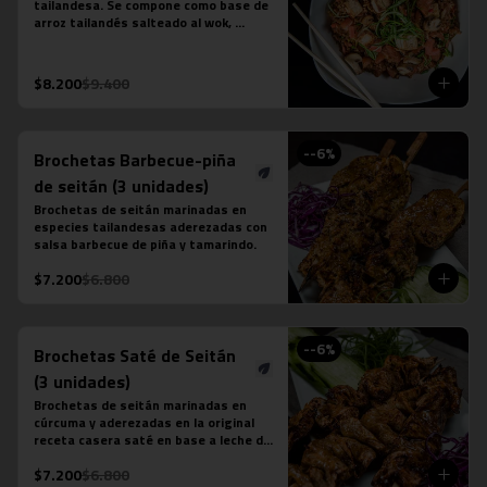
tailandesa. Se compone como base de 
arroz tailandés salteado al wok, 
cebollín, tomate, zanahoria, tofu y 
salsa khao pad vegetariana. No 
contiene salsa de ostra ni salsa de 
$8.200
$9.400
pescado.
-
-6
%
Brochetas Barbecue-piña
de seitán (3 unidades)
Brochetas de seitán marinadas en 
especies tailandesas aderezadas con 
salsa barbecue de piña y tamarindo.
$7.200
$6.800
-
-6
%
Brochetas Saté de Seitán
(3 unidades)
Brochetas de seitán marinadas en 
cúrcuma y aderezadas en la original 
receta casera saté en base a leche de 
coco, azúcar de palma, semillas de 
$7.200
$6.800
cilantro, tamarindo y ají.