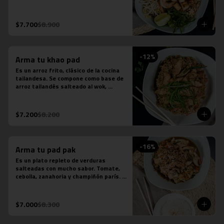
fideos de arroz, salsa de pescado, 
salsa de tamarindo, repollo, zanahoria, 
cebolla, maní, cebollín, cilantro, diente 
$7.700
$8.900
de dragón y limón sutil. Se acompaña 
de distintas proteínas.
-
12
%
Arma tu khao pad
Es un arroz frito, clásico de la cocina 
tailandesa. Se compone como base de 
arroz tailandés salteado al wok, 
cebollín, tomate y zanahoria. Contiene 
salsa de ostra, salsa de pescado y 
salsa tamarindo.
$7.200
$8.200
-
16
%
Arma tu pad pak
Es un plato repleto de verduras 
salteadas con mucho sabor. Tomate, 
cebolla, zanahoria y champiñón parís. 
Se acompaña de una porción de arroz 
jazmín. Contiene salsa de ostra y salsa 
de pescado.
$7.000
$8.300