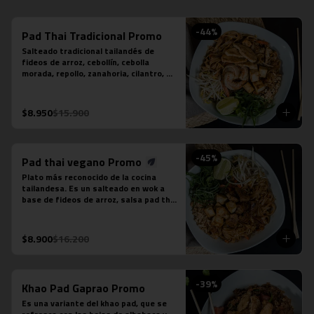
-
44
%
Pad Thai Tradicional Promo
Salteado tradicional tailandés de 
fideos de arroz, cebollín, cebolla 
morada, repollo, zanahoria, cilantro, 
huevo, salsa tamarindo, maní, diente 
de dragón, limón sutil, camarón (3 
unidades), tofu y pollo.
$8.950
$15.900
-
45
%
Pad thai vegano Promo
Plato más reconocido de la cocina 
tailandesa. Es un salteado en wok a 
base de fideos de arroz, salsa pad thai 
vegetariana, repollo, zanahoria, 
cebolla, maní, cebollín, cilantro, diente 
de dragón, tofu y limón sutil. No 
$8.900
$16.200
contiene salsa de pescado ni salsa de 
ostra.
-
39
%
Khao Pad Gaprao Promo
Es una variante del khao pad, que se 