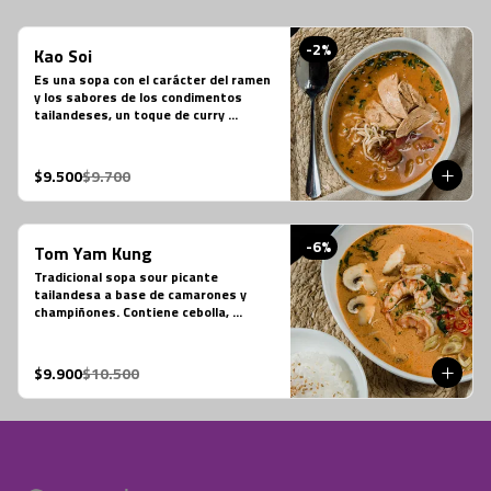
-
2
%
Kao Soi
Es una sopa con el carácter del ramen 
y los sabores de los condimentos 
tailandeses, un toque de curry 
massaman un toque de leche de coco, 
caldo de verduras, reducción de caldo 
de tocino, cilantro, repollo cocido, 
$9.500
$9.700
cebolla morada, fideos de huevo y 
pollo.
-
6
%
Tom Yam Kung
Tradicional sopa sour picante 
tailandesa a base de camarones y 
champiñones. Contiene cebolla, 
cilantro especies thai y leche de coco.
$9.900
$10.500