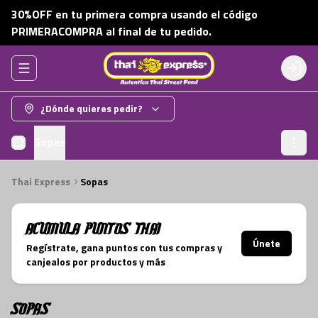
30%OFF en tu primera compra usando el código
PRIMERACOMPRA al final de tu pedido.
Abrir menu de navegación
Login
¿Dónde quieres pedir?
Sopas
Thai Express
Sopas
Acumula
Puntos Thai
Únete
Regístrate, gana puntos con tus compras y
canjealos por productos y más
Sopas