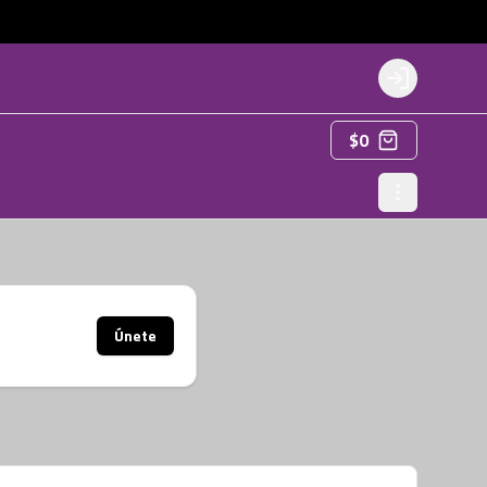
Login
$0
Únete