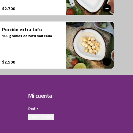
$2.700
Porción extra tofu
100 gramos de tofu salteado
$2.500
Mi cuenta
Pedir
Iniciar sesión