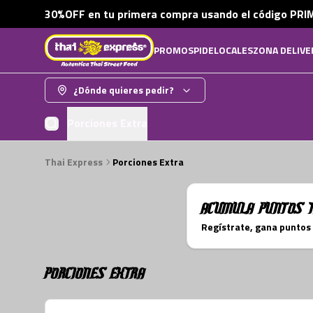
30%OFF en tu primera compra usando el código PRIM
PROMOS
PIDE
LOCALES
ZONA DELIVE
¿Dónde quieres pedir?
Porciones Extra
Thai Express
Porciones Extra
Acumula
Puntos 
Regístrate, gana puntos
Porciones Extra