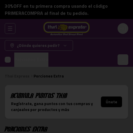
30%OFF en tu primera compra usando el código
PRIMERACOMPRA al final de tu pedido.
Abrir menu de navegación
Login
¿Dónde quieres pedir?
Porciones Extra
Thai Express
Porciones Extra
Acumula
Puntos Thai
Únete
Regístrate, gana puntos con tus compras y
canjealos por productos y más
Porciones Extra