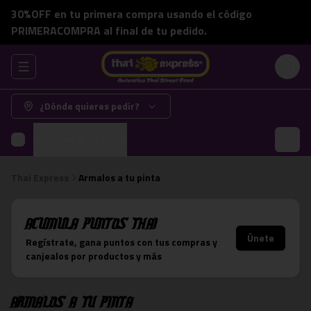
30%OFF en tu primera compra usando el código
PRIMERACOMPRA al final de tu pedido.
Abrir menu de navegación
Login
¿Dónde quieres pedir?
Armalos a tu pinta
Thai Express
Armalos a tu pinta
Acumula
Puntos Thai
Únete
Regístrate, gana puntos con tus compras y
canjealos por productos y más
Armalos a tu pinta