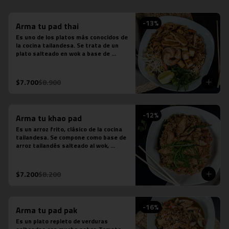
-
13
%
Arma tu pad thai
Es uno de los platos más conocidos de 
la cocina tailandesa. Se trata de un 
plato salteado en wok a base de 
fideos de arroz, salsa de pescado, 
salsa de tamarindo, repollo, zanahoria, 
cebolla, maní, cebollín, cilantro, diente 
$7.700
$8.900
de dragón y limón sutil. Se acompaña 
de distintas proteínas.
-
12
%
Arma tu khao pad
Es un arroz frito, clásico de la cocina 
tailandesa. Se compone como base de 
arroz tailandés salteado al wok, 
cebollín, tomate y zanahoria. Contiene 
salsa de ostra, salsa de pescado y 
salsa tamarindo.
$7.200
$8.200
-
16
%
Arma tu pad pak
Es un plato repleto de verduras 