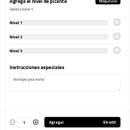
Agrega el nivel de picante
Obligatorio
Contáctanos
Seleccione 1
Términos y condiciones
Política de privacidad
Nivel 1
Redes sociales
Nivel 2
Instagram
Nivel 3
Facebook
Instrucciones especiales
Mi cuenta
Pedir
Iniciar sesión
Powered by
Agregar
$9.400