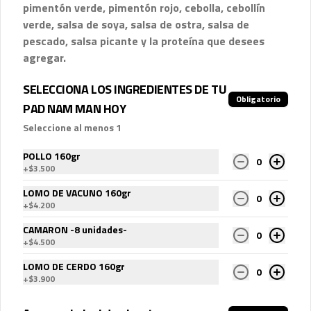
acompañas los distintos currys que 
pimentón verde, pimentón rojo, cebolla, cebollín
puedes seleccionar:

verde, salsa de soya, salsa de ostra, salsa de
-Amarillo: Zanahoria, repollo y cebollín

-
14
%
Arma tu pad sea ew
-Massaman: Papas, tamarindo y maní

pescado, salsa picante y la proteína que desees
-Panang: Maní y pimentón rojo

**Nuevo**
agregar.
-Rojo: Cebolla morada, albahaca 
Clásico de la cocina tailandesa. Es un 
fresca, jugo de piña y tomate

salteado al wok de fideos de arroz, ajo, 
-Verde: Berenjenas, cebolla morada y 
SELECCIONA LOS INGREDIENTES DE TU
salsa de soya oscura, salsa de ostra, 
albahaca fresca
Obligatorio
hojas de brócoli y la proteína que 
PAD NAM MAN HOY
$7.200
$8.400
elijas. Plato preparado sobre la base 
de salsa picante.
Seleccione al menos 1
POLLO 160gr
0
+
$3.500
LOMO DE VACUNO 160gr
0
+
$4.200
CAMARON -8 unidades-
0
+
$4.500
LOMO DE CERDO 160gr
0
+
$3.900
Conócenos