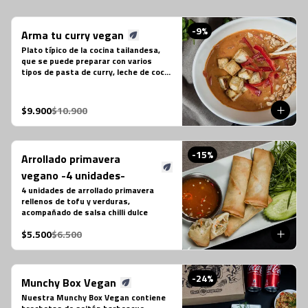
-
9
%
Arma tu curry vegan
Plato típico de la cocina tailandesa, 
que se puede preparar con varios 
tipos de pasta de curry, leche de coco 
y tofu. Es un plato levemente picante. 
No contiene salsa de pescado.

Estos son los ingredientes que 
$9.900
$10.900
acompañas los distintos currys que 
puedes seleccionar:

-Amarillo: Zanahoria, repollo y cebollín

-Massaman: Papas, tamarindo y maní

-
15
%
Arrollado primavera
-Panang: Maní y pimentón rojo

-Rojo: Cebolla morada, albahaca 
vegano -4 unidades-
fresca, jugo de piña y tomate

4 unidades de arrollado primavera 
-Verde: Berenjenas, cebolla morada y 
rellenos de tofu y verduras, 
albahaca fresca
acompañado de salsa chilli dulce
$5.500
$6.500
-
24
%
Munchy Box Vegan
Nuestra Munchy Box Vegan contiene 