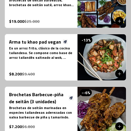
brochetas de seitán barbeacue, 
brochetas de seitán saté, arroz khao 
pad vegano, porción de 4 arrollado de 
tofu, papas fritas individual y 2 
bebidas en lata a tu elección.
$19.000
$25.000
-
13
%
Arma tu khao pad vegan
Es un arroz frito, clásico de la cocina 
tailandesa. Se compone como base de 
arroz tailandés salteado al wok, 
cebollín, tomate, zanahoria, tofu y 
salsa khao pad vegetariana. No 
contiene salsa de ostra ni salsa de 
$8.200
$9.400
pescado.
-
-6
%
Brochetas Barbecue-piña
de seitán (3 unidades)
Brochetas de seitán marinadas en 
especies tailandesas aderezadas con 
salsa barbecue de piña y tamarindo.
$7.200
$6.800