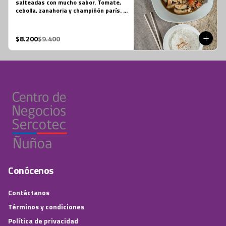
salteadas con mucho sabor. Tomate, 
cebolla, zanahoria y champiñón parís. 
Su salsa es una preparación especial 
vegana. Se acompaña de una porción 
de arroz jazmín.  Foto referencial, el 
$8.200
$9.400
tofu es un extra.
Conócenos
Contáctanos
Términos y condiciones
Política de privacidad