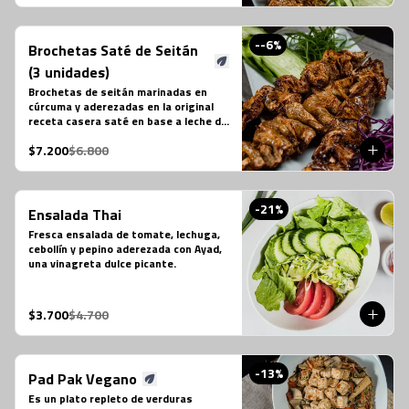
-
-6
%
Brochetas Saté de Seitán
(3 unidades)
Brochetas de seitán marinadas en 
cúrcuma y aderezadas en la original 
receta casera saté en base a leche de 
coco, azúcar de palma, semillas de 
$7.200
$6.800
cilantro, tamarindo y ají.
-
21
%
Ensalada Thai
Fresca ensalada de tomate, lechuga, 
cebollín y pepino aderezada con Ayad, 
una vinagreta dulce picante.
$3.700
$4.700
-
13
%
Pad Pak Vegano
Es un plato repleto de verduras 