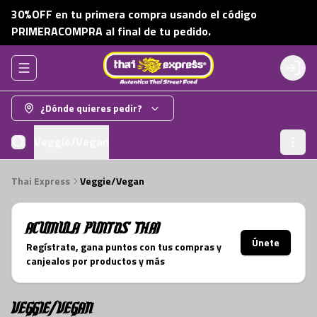
30%OFF en tu primera compra usando el código
PRIMERACOMPRA al final de tu pedido.
Abrir menu de navegación
Login
¿Dónde quieres pedir?
Veggie/Vegan
Thai Express
Veggie/Vegan
Acumula
Puntos Thai
Únete
Regístrate, gana puntos con tus compras y
canjealos por productos y más
Veggie/Vegan