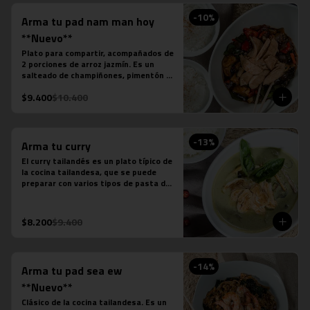
-
10
%
Arma tu pad nam man hoy
**Nuevo**
Plato para compartir, acompañados de 
2 porciones de arroz jazmín. Es un 
salteado de champiñones, pimentón 
verde, pimentón rojo, cebolla, cebollín 
$9.400
$10.400
verde, salsa de soya, salsa de ostra, 
salsa de pescado, salsa picante y la 
proteína que desees agregar.
-
13
%
Arma tu curry
El curry tailandés es un plato típico de 
la cocina tailandesa, que se puede 
preparar con varios tipos de pasta de 
curry, leche de coco, salsa de pescado 
y distintas proteínas o verduras. Es un 
plato levemente picante.

$8.200
$9.400
Estos son los ingredientes que 
acompañas los distintos currys que 
puedes seleccionar:

-Amarillo: Zanahoria, repollo y cebollín

-
14
%
Arma tu pad sea ew
-Massaman: Papas, tamarindo y maní

-Panang: Maní y pimentón rojo

**Nuevo**
-Rojo: Cebolla morada, albahaca 
Clásico de la cocina tailandesa. Es un 
fresca, jugo de piña y tomate
