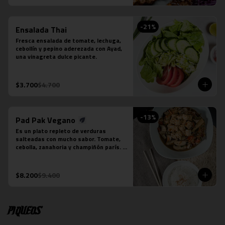
-
21
%
Ensalada Thai
Fresca ensalada de tomate, lechuga, 
cebollín y pepino aderezada con Ayad, 
una vinagreta dulce picante.
$3.700
$4.700
-
13
%
Pad Pak Vegano
Es un plato repleto de verduras 
salteadas con mucho sabor. Tomate, 
cebolla, zanahoria y champiñón parís. 
Su salsa es una preparación especial 
vegana. Se acompaña de una porción 
de arroz jazmín.  Foto referencial, el 
$8.200
$9.400
tofu es un extra.
Piqueos