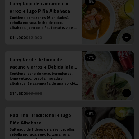
-
8
%
Curry Rojo de camarón con
arroz + Jugo Piña Albahaca
Contiene camarones (6 unidades), 
cebolla morada, leche de coco, 
albahaca, jugo de piña, tomate, y se 
acompaña de una porción de arroz 
$11.900
$12.900
jazmín. (contiene salsa de pescado). 
Más jugo natural piña albahaca.
-
7
%
Curry Verde de lomo de
vacuno y arroz + Bebida lata
350 cc
Contiene leche de coco, berenjenas, 
lomo vetado, cebolla morada y 
albahaca. Se acompaña de una porción 
de arroz jazmín. (contiene salsa de 
$11.600
$12.500
pescado). Más bebida en lata a tu 
elección.
-
8
%
Pad Thai Tradicional + Jugo
Piña Albahaca
Salteado de fideos de arroz, cebollín, 
cebolla morada, repollo, zanahoria, 