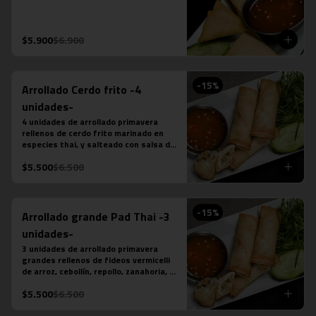
$5.900
$6.900
-
15
%
Arrollado Cerdo frito -4
unidades-
4 unidades de arrollado primavera 
rellenos de cerdo frito marinado en 
especies thai, y salteado con salsa de 
ostra, ajo, ají, pimienta y azúcar, 
$5.500
$6.500
acompañado de salsa chilli dulce.
-
15
%
Arrollado grande Pad Thai -3
unidades-
3 unidades de arrollado primavera 
grandes rellenos de fideos vermicelli 
de arroz, cebollín, repollo, zanahoria, 
pollo y salsa pad thai, acompañado de 
$5.500
$6.500
salsa chilli dulce