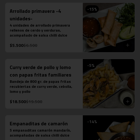
-
15
%
Arrollado primavera -4
unidades-
4 unidades de arrollado primavera 
rellenos de cerdo y verduras, 
acompañado de salsa chilli dulce
$5.500
$6.500
-
5
%
Curry verde de pollo y lomo
con papas fritas familiares
Bandeja de 800 gr. de papas fritas 
recubiertas de curry verde, cebolla, 
lomo y pollo
$18.500
$19.500
-
14
%
Empanaditas de camarón
5 empanaditas camarón mandarín, 
acompañadas de salsa chilli dulce