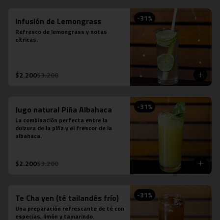
-
31
%
Infusión de Lemongrass
Refresco de lemongrass y notas 
cítricas.
$2.200
$3.200
-
31
%
Jugo natural Piña Albahaca
La combinación perfecta entre la 
dulzura de la piña y el frescor de la 
albahaca.
$2.200
$3.200
-
31
%
Te Cha yen (té tailandés frío)
Una preparación refrescante de té con 
especias, limón y tamarindo.