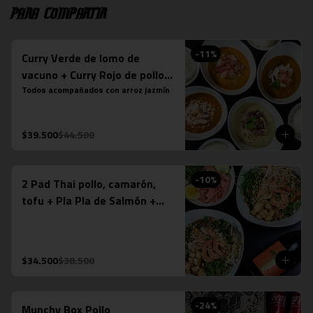
Para compartir
-
11
%
Curry Verde de lomo de
vacuno + Curry Rojo de pollo +
Curry Panang + Curry
Todos acompañados con arroz jazmín
Massaman de pollo
$39.500
$44.500
-
10
%
2 Pad Thai pollo, camarón,
tofu + Pla Pla de Salmón +
Espumante Misiones de
Rengo (750ml)
$34.500
$38.500
-
24
%
Munchy Box Pollo