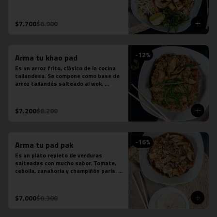
fideos de arroz, salsa de pescado, 
salsa de tamarindo, repollo, zanahoria, 
cebolla, maní, cebollín, cilantro, diente 
$7.700
$8.900
de dragón y limón sutil. Se acompaña 
de distintas proteínas.
-
12
%
Arma tu khao pad
Es un arroz frito, clásico de la cocina 
tailandesa. Se compone como base de 
arroz tailandés salteado al wok, 
cebollín, tomate y zanahoria. Contiene 
salsa de ostra, salsa de pescado y 
salsa tamarindo.
$7.200
$8.200
-
16
%
Arma tu pad pak
Es un plato repleto de verduras 
salteadas con mucho sabor. Tomate, 
cebolla, zanahoria y champiñón parís. 
Se acompaña de una porción de arroz 
jazmín. Contiene salsa de ostra y salsa 
de pescado.
$7.000
$8.300