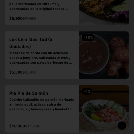
pollo marinadas en cúrcuma y 
aderezadas en la original receta 
casera saté en base a leche de coco, 
$6.900
$7.400
azúcar de palma, semillas de cilantro, 
tamarindo y ají.
-
15
%
Luk Chin Moo Tod (5
Unidades)
Meatball de cerdo con un delicioso 
sabor a jengibre, salteadas al wok y 
aderezadas con salsa barbecue de 
piña.
$5.500
$6.500
-
4
%
Pla Pla de Salmón
Ceviche tailandés de salmón marinado 
en limón sutil, azúcar, salsa de 
pescado, ají, lemongrass y limakaffir
$10.900
$11.400