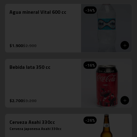
-
34
%
Agua mineral Vital 600 cc
$1.900
$2.900
-
16
%
Bebida lata 350 cc
$2.700
$3.200
-
26
%
Cerveza Asahi 330cc
Cerveza japonesa Asahi 330cc