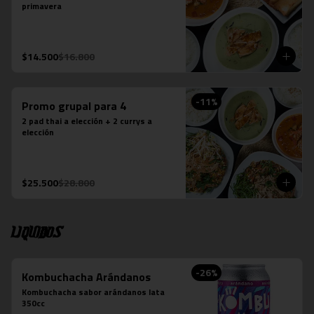
primavera
$14.500
$16.800
-
11
%
Promo grupal para 4
2 pad thai a elección + 2 currys a 
elección
$25.500
$28.800
Liquidos
-
26
%
Kombuchacha Arándanos
Kombuchacha sabor arándanos lata 
350cc