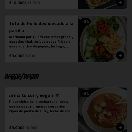
La fotografÍa es referencial, para 
$10.900
$11.700
delivery no se envÍa cuenco de piña.
-
3
%
Tuto de Pollo deshuesado a la
parrilla
Marinado por 12 hrs con lemongrass y 
especies thai. Incluye papas fritas y 
ensalada thai de pepino, lechuga, 
tomate y cebollín. Aderezada con Ayad.
$9.000
$9.300
Veggie/Vegan
-
9
%
Arma tu curry vegan
Plato típico de la cocina tailandesa, 
que se puede preparar con varios 
tipos de pasta de curry, leche de coco 
y tofu. Es un plato levemente picante. 
No contiene salsa de pescado.

Estos son los ingredientes que 
$9.900
$10.900
acompañas los distintos currys que 