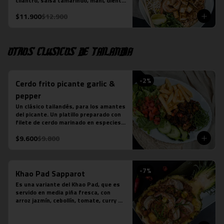
cilantro, salsa tamarindo, maní, diente 
de dragón, limón sutil, camarón (3 
$11.900
$12.900
unidades), tofu y pollo. Más jugo 
natural piña albahaca.
Otros clásicos de Tailandia
-
2
%
Cerdo frito picante garlic &
pepper
Un clásico tailandés, para los amantes 
del picante. Un platillo preparado con 
filete de cerdo marinado en especies 
thai, frito y salteado con salsa de 
$9.600
$9.800
ostra, ajo, ají, pimienta y azúcar. 
Acompañado de ensalada thai de 
lechuga y pepino.

*En local Merced se acompaña además 
-
7
%
con arroz jazmín

Khao Pad Sapparot
*En local Tobalaba se acompaña 
Es una variante del Khao Pad, que es 
además con papas fritas
servido en media piña fresca, con 
arroz jazmín, cebollín, tomate, curry 
rojo y camarones (6 unidades). 

*Plato levemente picante
