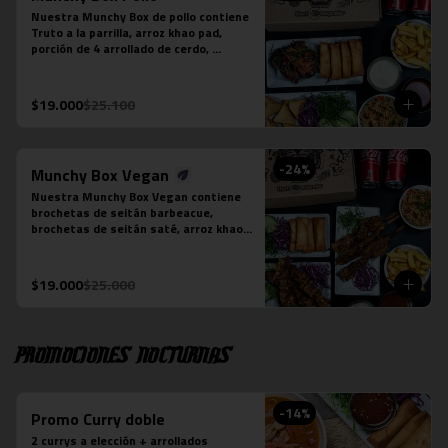
Nuestra Munchy Box de pollo contiene 
Truto a la parrilla, arroz khao pad, 
porción de 4 arrollado de cerdo, 
porción de 5 empanaditas de camarón, 
papas fritas individual y 2 bebidas en 
lata a tu elección.
$19.000
$25.100
-
24
%
Munchy Box Vegan
Nuestra Munchy Box Vegan contiene 
brochetas de seitán barbeacue, 
brochetas de seitán saté, arroz khao 
pad vegano, porción de 4 arrollado de 
tofu, papas fritas individual y 2 
bebidas en lata a tu elección.
$19.000
$25.000
Promociones nocturnas
-
14
%
Promo Curry doble
2 currys a elección + arrollados 