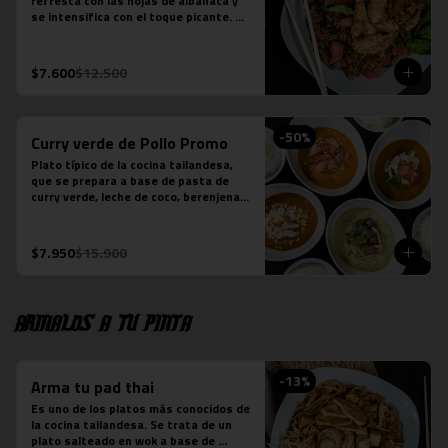
refresca con las hojas de albahaca y 
se intensifica con el toque picante. 
Arroz jazmín, cebolla morada, tomate, 
pollo y salsa picante.

*Plato levemente picante
$7.600
$12.500
-
50
%
Curry verde de Pollo Promo
Plato típico de la cocina tailandesa, 
que se prepara a base de pasta de 
curry verde, leche de coco, berenjenas, 
pollo, cebolla y albahaca.  (contiene 
salsa de pescado).
$7.950
$15.900
Armalos a tu pinta
-
13
%
Arma tu pad thai
Es uno de los platos más conocidos de 
la cocina tailandesa. Se trata de un 
plato salteado en wok a base de 