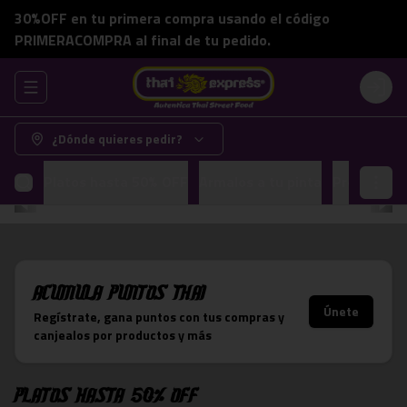
30%OFF en tu primera compra usando el código
PRIMERACOMPRA al final de tu pedido.
Abrir menu de navegación
Login
¿Dónde quieres pedir?
Platos hasta 50% OFF
Armalos a tu pinta
Promocion
Acumula
Puntos Thai
Únete
Regístrate, gana puntos con tus compras y
canjealos por productos y más
Platos hasta 50% OFF