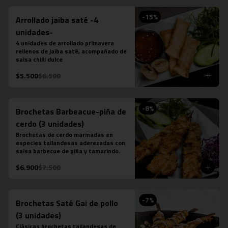
-
15
%
Arrollado jaiba saté -4
unidades-
4 unidades de arrollado primavera 
rellenos de jaiba saté, acompañado de 
salsa chilli dulce
$5.500
$6.500
-
8
%
Brochetas Barbeacue-piña de
cerdo (3 unidades)
Brochetas de cerdo marinadas en 
especies tailandesas aderezadas con 
salsa barbecue de piña y tamarindo.
$6.900
$7.500
-
7
%
Brochetas Saté Gai de pollo
(3 unidades)
Clásicas brochetas tailandesas de 