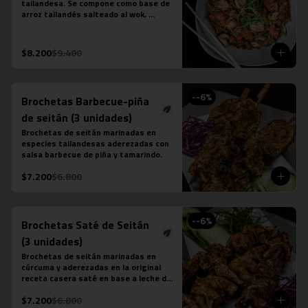
tailandesa. Se compone como base de 
arroz tailandés salteado al wok, 
cebollín, tomate, zanahoria, tofu y 
salsa khao pad vegetariana. No 
contiene salsa de ostra ni salsa de 
$8.200
$9.400
pescado.
-
-6
%
Brochetas Barbecue-piña
de seitán (3 unidades)
Brochetas de seitán marinadas en 
especies tailandesas aderezadas con 
salsa barbecue de piña y tamarindo.
$7.200
$6.800
-
-6
%
Brochetas Saté de Seitán
(3 unidades)
Brochetas de seitán marinadas en 
cúrcuma y aderezadas en la original 
receta casera saté en base a leche de 
coco, azúcar de palma, semillas de 
$7.200
$6.800
cilantro, tamarindo y ají.