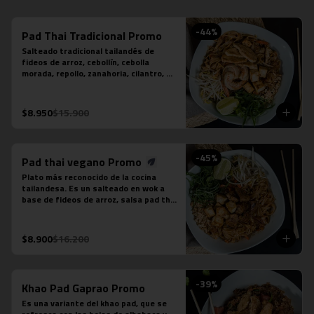
-
44
%
Pad Thai Tradicional Promo
Salteado tradicional tailandés de 
fideos de arroz, cebollín, cebolla 
morada, repollo, zanahoria, cilantro, 
huevo, salsa tamarindo, maní, diente 
de dragón, limón sutil, camarón (3 
unidades), tofu y pollo.
$8.950
$15.900
-
45
%
Pad thai vegano Promo
Plato más reconocido de la cocina 
tailandesa. Es un salteado en wok a 
base de fideos de arroz, salsa pad thai 
vegetariana, repollo, zanahoria, 
cebolla, maní, cebollín, cilantro, diente 
de dragón, tofu y limón sutil. No 
$8.900
$16.200
contiene salsa de pescado ni salsa de 
ostra.
-
39
%
Khao Pad Gaprao Promo
Es una variante del khao pad, que se 