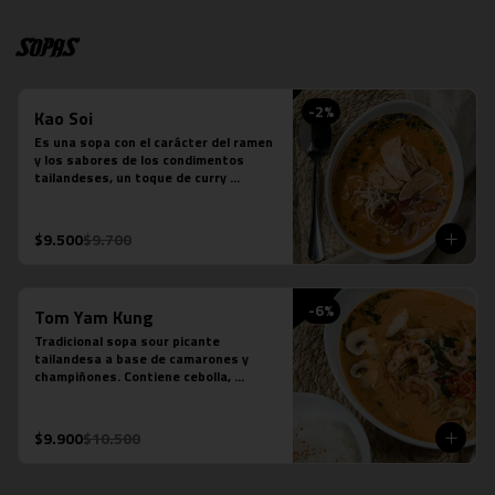
Sopas
-
2
%
Kao Soi
Es una sopa con el carácter del ramen 
y los sabores de los condimentos 
tailandeses, un toque de curry 
massaman un toque de leche de coco, 
caldo de verduras, reducción de caldo 
de tocino, cilantro, repollo cocido, 
$9.500
$9.700
cebolla morada, fideos de huevo y 
pollo.
-
6
%
Tom Yam Kung
Tradicional sopa sour picante 
tailandesa a base de camarones y 
champiñones. Contiene cebolla, 
cilantro especies thai y leche de coco.
$9.900
$10.500