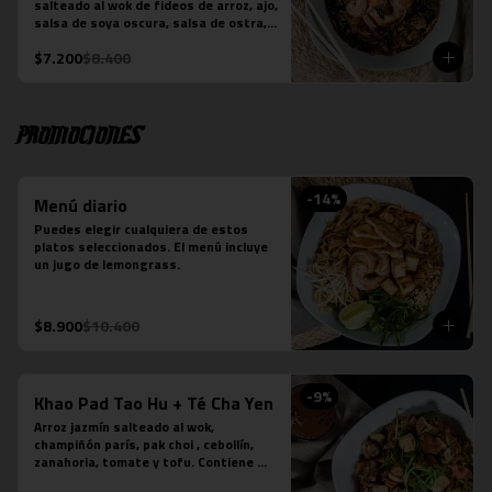
salteado al wok de fideos de arroz, ajo, 
-Verde: Berenjenas, cebolla morada y 
salsa de soya oscura, salsa de ostra, 
albahaca fresca
hojas de brócoli y la proteína que 
$7.200
$8.400
elijas. Plato preparado sobre la base 
de salsa picante.
Promociones
-
14
%
Menú diario
Puedes elegir cualquiera de estos 
platos seleccionados. El menú incluye 
un jugo de lemongrass.
$8.900
$10.400
-
9
%
Khao Pad Tao Hu + Té Cha Yen
Arroz jazmín salteado al wok, 
champiñón parís, pak choi , cebollín, 
zanahoria, tomate y tofu. Contiene 
salsa de ostra vegetariana y salsa de 