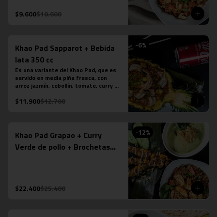
tamarindo. Más nuestro ice tea 
tailandés.
$9.600
$10.600
-
6
%
Khao Pad Sapparot + Bebida
lata 350 cc
Es una variante del Khao Pad, que es 
servido en media piña fresca, con 
arroz jazmín, cebollín, tomate, curry 
rojo y camarones (6 unidades). *Plato 
$11.900
$12.700
levemente picante. Más bebida en lata 
a tu elección.

*La fotografÍa es referencial, para 
delivery no se envÍa cuenco de piña.
-
12
%
Khao Pad Grapao + Curry
Verde de pollo + Brochetas
Saté Gai de pollo
$22.400
$25.400