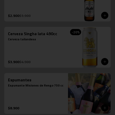
$2.900
$3.900
-
20
%
Cerveza Singha lata 490cc
Cerveza tailandesa
$3.900
$4.900
Espumantes
Espumante Misiones de Rengo 750 cc
$8.900