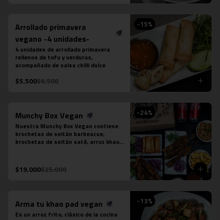
puedes seleccionar:

-Amarillo: Zanahoria, repollo y cebollín

-Massaman: Papas, tamarindo y maní

-
15
%
Arrollado primavera
-Panang: Maní y pimentón rojo

-Rojo: Cebolla morada, albahaca 
vegano -4 unidades-
fresca, jugo de piña y tomate

4 unidades de arrollado primavera 
-Verde: Berenjenas, cebolla morada y 
rellenos de tofu y verduras, 
albahaca fresca
acompañado de salsa chilli dulce
$5.500
$6.500
-
24
%
Munchy Box Vegan
Nuestra Munchy Box Vegan contiene 
brochetas de seitán barbeacue, 
brochetas de seitán saté, arroz khao 
pad vegano, porción de 4 arrollado de 
tofu, papas fritas individual y 2 
bebidas en lata a tu elección.
$19.000
$25.000
-
13
%
Arma tu khao pad vegan
Es un arroz frito, clásico de la cocina 