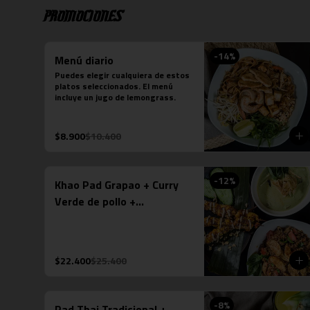
picante y la proteína que desees 
Promociones
agregar.
-
14
%
Menú diario
Puedes elegir cualquiera de estos 
platos seleccionados. El menú 
incluye un jugo de lemongrass.
$8.900
$10.400
-
12
%
Khao Pad Grapao + Curry
Verde de pollo +
Brochetas Saté Gai de
pollo
$22.400
$25.400
-
8
%
Pad Thai Tradicional +