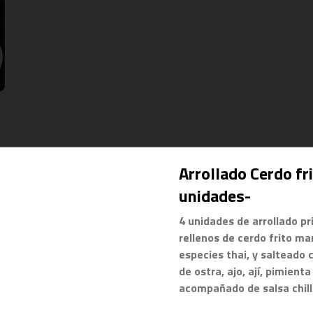
-
7
%
Arrollado Cerdo fri
Khao Pad Sapparot
Es una variante del Khao Pad, que 
unidades-
es servido en media piña fresca, 
con arroz jazmín, cebollín, tomate, 
curry rojo y camarones (6 
4 unidades de arrollado p
unidades). 

rellenos de cerdo frito ma
*Plato levemente picante

$10.900
$11.700
La fotografÍa es referencial, para 
especies thai, y salteado 
delivery no se envÍa cuenco de 
de ostra, ajo, ají, pimienta
piña.
acompañado de salsa chilli