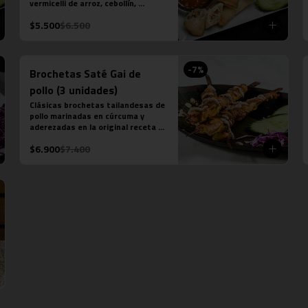
vermicelli de arroz, cebollín, 
repollo, zanahoria, pollo y salsa 
$5.500
$6.500
pad thai, acompañado de salsa 
chilli dulce
-
7
%
Brochetas Saté Gai de
pollo (3 unidades)
Clásicas brochetas tailandesas de 
pollo marinadas en cúrcuma y 
aderezadas en la original receta 
casera saté en base a leche de 
$6.900
$7.400
coco, azúcar de palma, semillas de 
cilantro, tamarindo y ají.