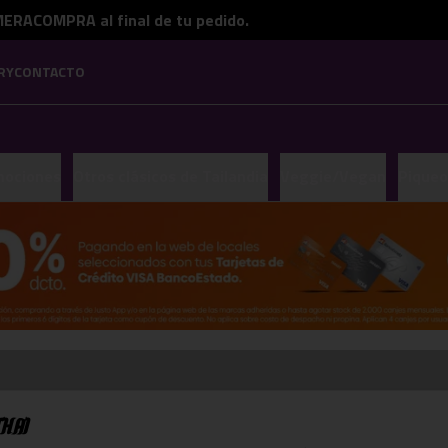
ERACOMPRA al final de tu pedido.
RY
CONTACTO
mociones
Otros clásicos de Tailandia
Veggie/Vegan
Piqueo
Thai