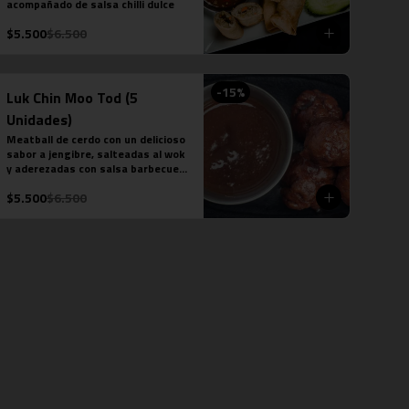
acompañado de salsa chilli dulce
$5.500
$6.500
-
15
%
Luk Chin Moo Tod (5
Unidades)
Meatball de cerdo con un delicioso 
sabor a jengibre, salteadas al wok 
y aderezadas con salsa barbecue 
de piña.
$5.500
$6.500