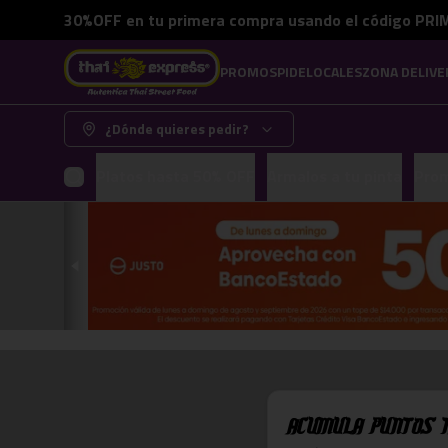
30%OFF en tu primera compra usando el código PRIM
PROMOS
PIDE
LOCALES
ZONA DELIVE
¿Dónde quieres pedir?
Platos hasta 50% OFF
Armalos a tu pinta
Pro
Acumula
Puntos 