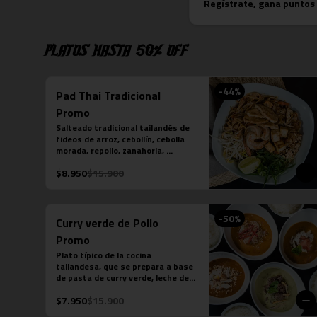
Regístrate, gana puntos
Platos hasta 50% OFF
-
44
%
Pad Thai Tradicional
Promo
Salteado tradicional tailandés de 
fideos de arroz, cebollín, cebolla 
morada, repollo, zanahoria, 
cilantro, huevo, salsa tamarindo, 
$8.950
$15.900
maní, diente de dragón, limón 
sutil, camarón (3 unidades), tofu y 
pollo.
-
50
%
Curry verde de Pollo
Promo
Plato típico de la cocina 
tailandesa, que se prepara a base 
de pasta de curry verde, leche de 
coco, berenjenas, pollo, cebolla y 
$7.950
$15.900
albahaca.  (contiene salsa de 
pescado).