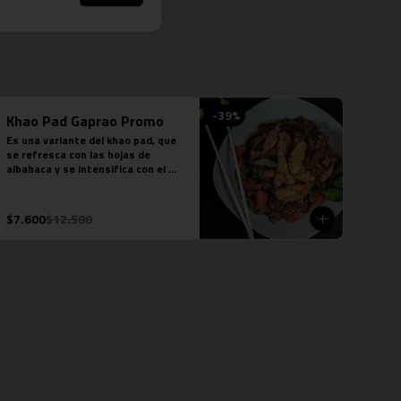
-
39
%
Khao Pad Gaprao Promo
Es una variante del khao pad, que 
se refresca con las hojas de 
albahaca y se intensifica con el 
toque picante. Arroz jazmín, 
cebolla morada, tomate, pollo y 
salsa picante.

$7.600
$12.500
*Plato levemente picante