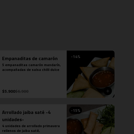
-
14
%
Empanaditas de camarón
5 empanaditas camarón mandarín, 
acompañadas de salsa chilli dulce
$5.900
$6.900
-
15
%
Arrollado jaiba saté -4
unidades-
4 unidades de arrollado primavera 
rellenos de jaiba saté, 