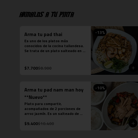
Armalos a tu pinta
-
13
%
Arma tu pad thai
Es uno de los platos más 
conocidos de la cocina tailandesa. 
Se trata de un plato salteado en 
wok a base de fideos de arroz, 
salsa de pescado, salsa de 
tamarindo, repollo, zanahoria, 
$7.700
$8.900
cebolla, maní, cebollín, cilantro, 
diente de dragón y limón sutil. Se 
acompaña de distintas proteínas.
-
10
%
Arma tu pad nam man hoy
**Nuevo**
Plato para compartir, 
acompañados de 2 porciones de 
arroz jazmín. Es un salteado de 
champiñones, pimentón verde, 
$9.400
$10.400
pimentón rojo, cebolla, cebollín 
verde, salsa de soya, salsa de 
ostra, salsa de pescado, salsa 