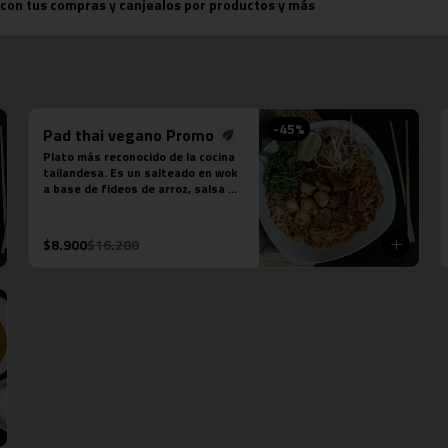
 con tus compras y canjealos por productos y más
-
45
%
Pad thai vegano Promo
Plato más reconocido de la cocina 
tailandesa. Es un salteado en wok 
a base de fideos de arroz, salsa 
pad thai vegetariana, repollo, 
zanahoria, cebolla, maní, cebollín, 
cilantro, diente de dragón, tofu y 
$8.900
$16.200
limón sutil. No contiene salsa de 
pescado ni salsa de ostra.