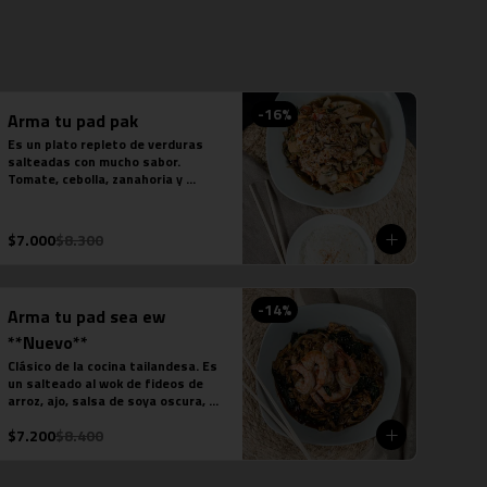
-
16
%
Arma tu pad pak
Es un plato repleto de verduras 
salteadas con mucho sabor. 
Tomate, cebolla, zanahoria y 
champiñón parís. Se acompaña de 
una porción de arroz jazmín. 
Contiene salsa de ostra y salsa de 
$7.000
$8.300
pescado.
-
14
%
Arma tu pad sea ew
**Nuevo**
Clásico de la cocina tailandesa. Es 
un salteado al wok de fideos de 
arroz, ajo, salsa de soya oscura, 
salsa de ostra, hojas de brócoli y 
$7.200
$8.400
la proteína que elijas. Plato 
preparado sobre la base de salsa 
picante.