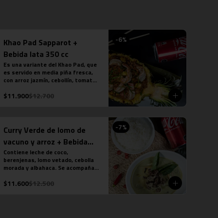
-
6
%
Khao Pad Sapparot +
Bebida lata 350 cc
Es una variante del Khao Pad, que 
es servido en media piña fresca, 
con arroz jazmín, cebollín, tomate, 
curry rojo y camarones (6 
$11.900
$12.700
unidades). *Plato levemente 
picante. Más bebida en lata a tu 
elección.

*La fotografÍa es referencial, 
-
7
%
para delivery no se envÍa cuenco 
Curry Verde de lomo de
de piña.
vacuno y arroz + Bebida
lata 350 cc
Contiene leche de coco, 
berenjenas, lomo vetado, cebolla 
morada y albahaca. Se acompaña 
de una porción de arroz jazmín. 
$11.600
$12.500
(contiene salsa de pescado). Más 
bebida en lata a tu elección.