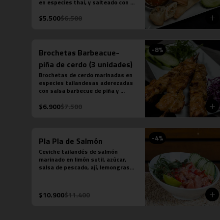
en especies thai, y salteado con 
salsa de ostra, ajo, ají, pimienta y 
$5.500
$6.500
azúcar, acompañado de salsa chilli 
dulce.
-
8
%
Brochetas Barbeacue-
piña de cerdo (3 unidades)
Brochetas de cerdo marinadas en 
especies tailandesas aderezadas 
con salsa barbecue de piña y 
tamarindo.
$6.900
$7.500
-
4
%
Pla Pla de Salmón
Ceviche tailandés de salmón 
marinado en limón sutil, azúcar, 
salsa de pescado, ají, lemongrass 
y limakaffir
$10.900
$11.400