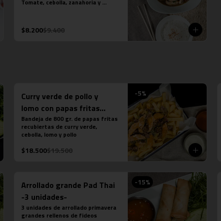
Tomate, cebolla, zanahoria y 
champiñón parís. Su salsa es una 
preparación especial vegana. Se 
acompaña de una porción de arroz 
$8.200
$9.400
jazmín.  Foto referencial, el tofu 
es un extra.
-
5
%
Curry verde de pollo y
lomo con papas fritas
familiares
Bandeja de 800 gr. de papas fritas 
recubiertas de curry verde, 
cebolla, lomo y pollo
$18.500
$19.500
-
15
%
Arrollado grande Pad Thai
-3 unidades-
3 unidades de arrollado primavera 
grandes rellenos de fideos 