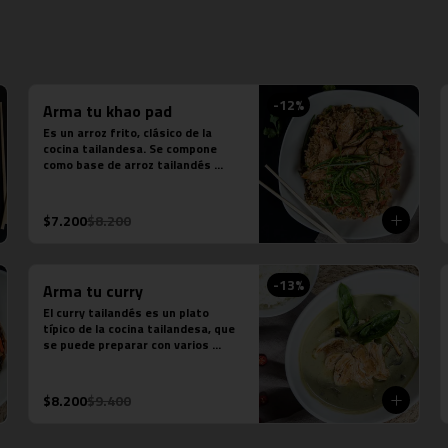
-
12
%
Arma tu khao pad
Es un arroz frito, clásico de la 
cocina tailandesa. Se compone 
como base de arroz tailandés 
salteado al wok, cebollín, tomate y 
zanahoria. Contiene salsa de 
ostra, salsa de pescado y salsa 
$7.200
$8.200
tamarindo.
-
13
%
Arma tu curry
El curry tailandés es un plato 
típico de la cocina tailandesa, que 
se puede preparar con varios 
tipos de pasta de curry, leche de 
coco, salsa de pescado y distintas 
proteínas o verduras. Es un plato 
$8.200
$9.400
levemente picante.

Estos son los ingredientes que 
acompañas los distintos currys 