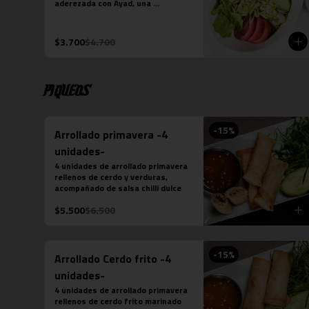
aderezada con Ayad, una 
vinagreta dulce picante.
$3.700
$4.700
Piqueos
-
15
%
Arrollado primavera -4
unidades-
4 unidades de arrollado primavera 
rellenos de cerdo y verduras, 
acompañado de salsa chilli dulce
$5.500
$6.500
-
15
%
Arrollado Cerdo frito -4
unidades-
4 unidades de arrollado primavera 
rellenos de cerdo frito marinado 