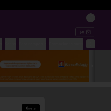
Login
$0
s
Sopas
Para compartir
Promociones nocturnas
Liquidos
Únete