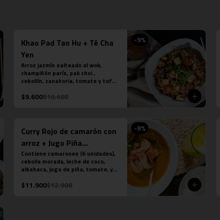
que puedes seleccionar:

-Amarillo: Zanahoria, repollo y 
cebollín

-Massaman: Papas, tamarindo y 
maní

-
9
%
Khao Pad Tao Hu + Té Cha
-Panang: Maní y pimentón rojo

-Rojo: Cebolla morada, albahaca 
Yen
fresca, jugo de piña y tomate

Arroz jazmín salteado al wok, 
-Verde: Berenjenas, cebolla 
champiñón parís, pak choi , 
morada y albahaca fresca
cebollín, zanahoria, tomate y tofu. 
Contiene salsa de ostra 
$9.600
$10.600
vegetariana y salsa de tamarindo. 
Más nuestro ice tea tailandés.
-
8
%
Curry Rojo de camarón con
arroz + Jugo Piña
Albahaca
Contiene camarones (6 unidades), 
cebolla morada, leche de coco, 
albahaca, jugo de piña, tomate, y 
se acompaña de una porción de 
$11.900
$12.900
arroz jazmín. (contiene salsa de 
pescado). Más jugo natural piña 
albahaca.